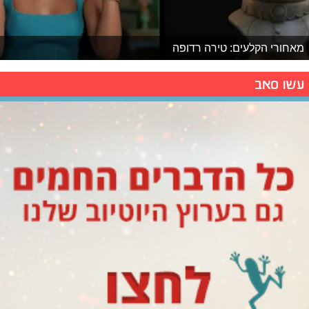
מאחורי הקלעים: טירה רדופה
עשו סאב