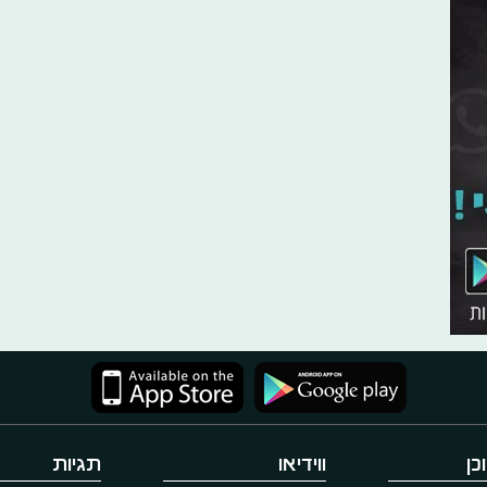
כן
ווידיאו
תגיות