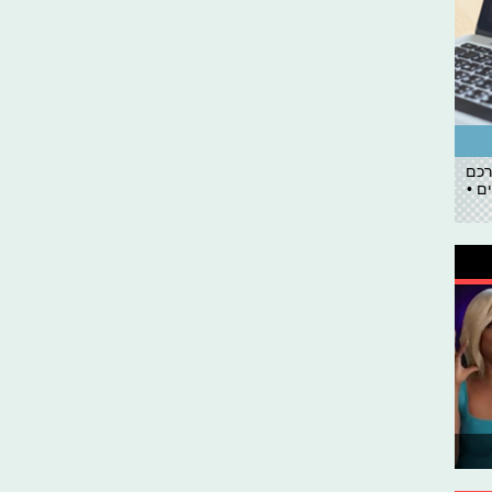
רכם
ם •