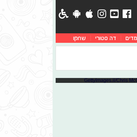
מדים
דה סטורי
שחקו
הירשם אליהם
ורצון עז למצוא אהבה. על מנת לסייע
צי היוטיוב שעוסקים ברווקות, העצמה