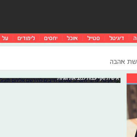
ה
דיגיטל
סטייל
אוכל
יחסים
לימודים
על 
רווקים? ערוצי היוטיוב שאתם חייבים ל
שת אהבה
רווקות היא לא בהכרח דבר פשוט, ולרוב היא מלווה בבדידות 
לכם להתמודד עם הקשיים הללו, אספנו עבורכם את מיטב ערו
אישית ואף עצות למציאת זוגיות