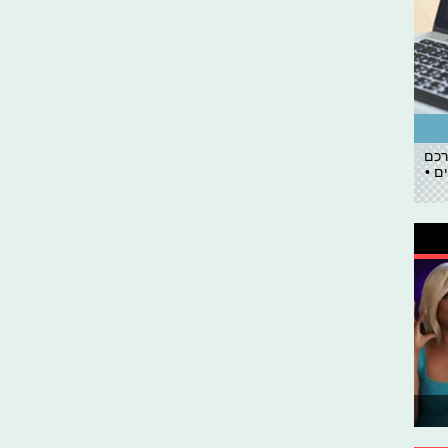
רכם
ם •