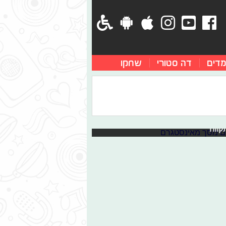
מדים
דה סטורי
שחקו
מים את המורל
בין העם. למטרה החשובה הזו התגייסו
קווה