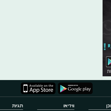
כן
ווידיאו
תגיות