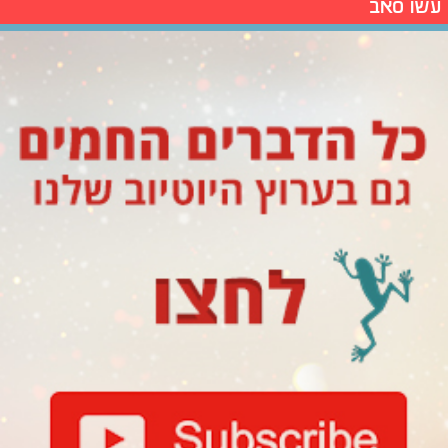
עשו סאב