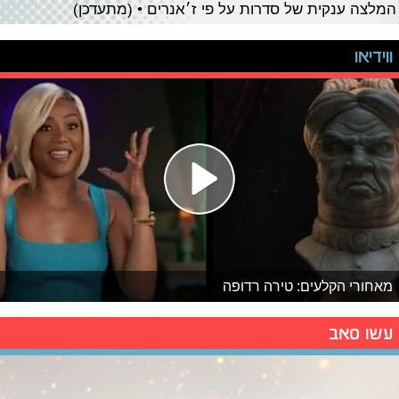
המלצה ענקית של סדרות על פי ז׳אנרים • (מתעדכן)
ווידיאו
מאחורי הקלעים: טירה רדופה
עשו סאב