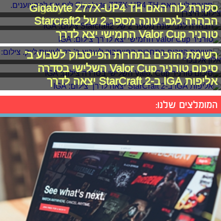
סקירת לוח האם Gigabyte Z77X-UP4 TH
הבהרה לגבי עונה מספר 2 של Starcraft2
טורניר Valor Cup החמישי יצא לדרך
רשימת הזוכים בתחרות הפייסבוק לשבוע ב'
סיכום טורניר Valor Cup השלישי בסדרה
אליפות IGA ב-StarCraft 2 יצאה לדרך
המומלצים שלנו: