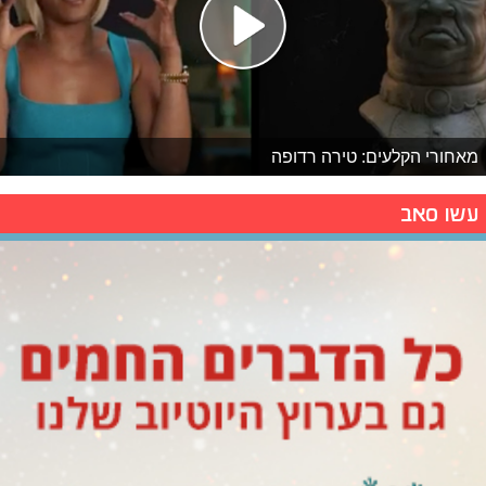
מאחורי הקלעים: טירה רדופה
עשו סאב