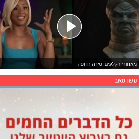
מאחורי הקלעים: טירה רדופה
עשו סאב