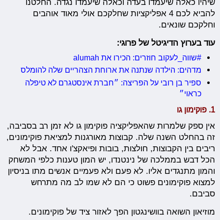
שיהיו כאלה שיעמדו בעדה וכאלה שיעמדו נגדה. החלטנו
להביא לכם 4 אפליקציות שחלקכם אולי מאוד אוהבים
וחלקכם שונאים.
עוד בערוץ הדיגיטל של פרוגי:
#שווה_לעקוב חוזרים: הכירו את alumah
מדהים: הילדה שנתנה את ארוחת הצהריים שלה להומלס
ספיר בן רובי על הפריצה: ״חברת אינסטגרם לא טיפלה
כראוי״
1. פוקימון גו
אין ספק שלמרות שהאפליקציה פוקימון גו לא זמן רב בסביבה,
זה בהחלט השנה שלה. קבוצות מאורגנות למציאת פוקימונים,
ריבים בין הקבוצות, חולצות, בובות ופיאקצ'ו אחד. אבל לא
הכל דבש בממלכה של נינטנדו, יש המון טענות כלפי המשחק
והמון מתנגדים אליו. לא פעם ולא פעמיים אנשים מתו בניסיון
למצוא פוקימונים פשוט כי הם לא שמו לב מה מתרחש
סביבם.
מוזיאון השואה בוושינגטון הפך לאזור ציד של פוקימונים.