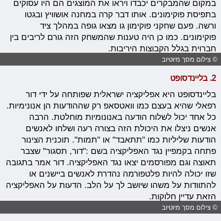
במקום שהמבקרים יכבדו ויראו את המוצגים הם היו עסוקים
בתפיסת פוקימונים. אותו דבר קרה במחנה אושוויץ ובגטו
ורשה. פעם שחקני פוקימון גו מצאו גופה במהלך ציד
פוקימונים. כמו כן היה טענות שהמשחק הזה גורם לריבים בין
חברוית בגלל הקבוצות היריבות.
© צילום מסך מיוטיוב
2. בליינדסופט
בליינדסופט היא אפליקציה ישראלית שפותחה על ידי דור
רפאלי שהיא בעצם כמו וואטסאפ רק שההודעות הן אנונימיות.
כל אחד יכול לשלוח הודעה באנונומיות מוחלטת. הרבה
אנשים ניצלו את היכולת הזה בצורה רעה ושלחו לאנשים
הודעות שליליות כמו "תתאבד" או "תמות". תוכנית הצינור
פתחה בקמפיין נגד האפליקציה בשם :"דור, תסגור" שצבר
תאוצה וגם מפורסמים יצאו נגד האפליקציה. דור אמר בתגובה
שזו יכולה להיות פלטפורמה נהדרת לאנשים ביישנים או
להתוודות על משהו שיושב לך על הלב. הדעות על האפליקציה
הזאת עדיין חלוקות.
© צילום מסך מיוטיוב