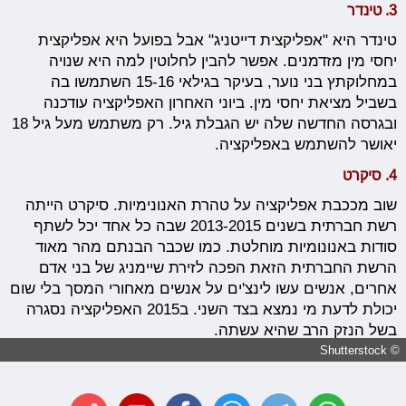
3. טינדר
טינדר היא "אפליקצית דייטניג" אבל בפועל היא אפליקצית
יחסי מין מזדמנים. אפשר להבין לחלוטין למה היא שנויה
במחלוקתץ בני נוער, בעיקר בגילאי 15-16 השתמשו בה
בשביל מציאת יחסי מין. ביוני האחרון האפליקציה עודכנה
ובגרסה החדשה שלה יש הגבלת גיל. רק משתמש מעל גיל 18
יאושר להשתמש באפליקציה.
4. סיקרט
שוב מככבת אפליקציה על טהרת האנונימיות. סיקרט הייתה
רשת חברתית בשנים 2013-2015 שבה כל אחד יכל לשתף
סודות באנונומיות מוחלטת. כמו שכבר הבנתם מהר מאוד
הרשת החברתית הזאת הפכה לזירת שיימניג של בני אדם
אחרים, אנשים עשו לינצ'ים על אנשים מאחורי המסך בלי שום
יכולת לדעת מי נמצא בצד השני. ב2015 האפליקציה נסגרה
בשל הנזק הרב שהיא עשתה.
© Shutterstock