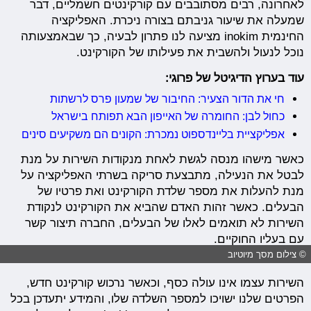
לאחרונה, רבים מסתובבים עם קורקינטים חשמליים, דבר
שמעלה את שיעור גניבתם בצורה ניכרת. האפליקציה
החינמית inokim מציעה לנו פתרון לבעיה, כך שבאמצעותה
נוכל לנעול ולהשבית את פעילותו של הקורקינט.
עוד בערוץ הדיגיטל של פרוגי:
חי את הדור הצעיר: החיבור של שמעון פרס לרשתות
כחול לבן: החומרה של האייפון הבא תפותח בישראל
אפליקציית בליינדספוט נמכרת: הקונים הם משקיעים סינים
כאשר מישהו מנסה לגשת לאחת מנקודות השירות על מנת
לבטל את הנעילה, מתבצעת סריקה בשרתי האפליקציה על
מנת להעלות את מספר שלדת הקורקינט ואת פרטיו של
הבעלים. כאשר זהות האדם שהביא את הקורקינט לנקודת
השירות לא תואמים לאלו של הבעלים, החברה תיצור קשר
עם בעליו החוקיים.
© צילום מסך מיוטיוב
השירות עצמו אינו עולה כסף, וכאשר נרכוש קורקינט חדש,
הפרטים שלנו ישויכו למספר השלדה שלו, והמידע יתעדכן בכל