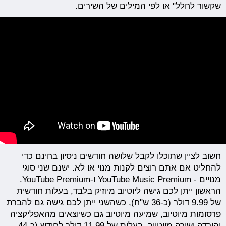
שקשור לחלל" או לפי המילים של השירים.
חשוב לציין שתוכלו לקבל שלושה חודשים ניסיון בחינם כדי
להחליט אם אתם רוצים לקנות מנוי או לא. ישנם שני סוגי
מנויים - YouTube Music Premium ו-YouTube Premium.
הראשון ייתן לכם גישה ליוטיוב מיוזיק בלבד, בעלות חודשית
של 9.99 דולר (כ-36 ש"ח), כשהשני ייתן לכם גישה גם להברת
פרסומות מיוטיוב, שמיעה מיוטיוב גם כשיוצאים מהאפליקציה
והורדה ישירה מיוטיוב, בעלות של 11.99 דולר לחודש (כ-44