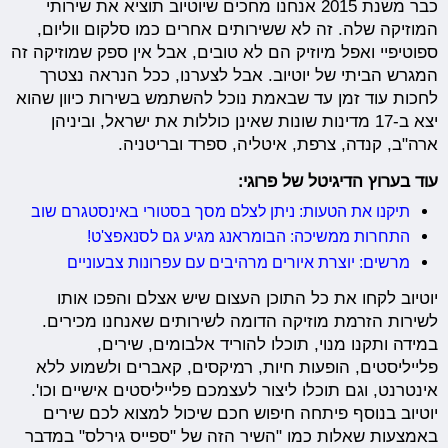
כבר משנת 2015 אנחנו מחכים שיוטיוב תוציא את שירותי
המוזיקה שלה. זה לא ששירותים אחרים כמו סלקום ווליום,
ספוטיפיי ואפל מיוזיק הם לא טובים, אבל אין ספק שמוזיקה זה
המגרש הביתי של יוטיוב. אבל לצערנו, ככל הנראה נצטרך
לחכות עוד זמן עד שבאמת נוכל להשתמש בשירות כיוון שהוא
יצא ב-17 מדינות שונות שאינן כוללות את ישראל, וביניהן
ארה"ב, קנדה, צרפת, איטליה, ספרד ובריטניה.
עוד בערוץ הדיגיטל של פרוגי:
תיקנו את הטעות: ניתן לצלם מסך בסטורי באינסטגרם שוב
התחרות ממשיכה: הבומראנג מגיע גם לסנאפצ'ט!
מרשים: יוצרת איורים מרהיבים עם עפרונות צבעוניים
יוטיוב לקחו את כל התוכן העצום שיש אצלם והפכו אותו
לשירות הזרמת מוזיקה הדומה לשירותים שאנחנו מכירים.
במידה ותקנו מנוי, תוכלו להוריד אלבומים, שירים,
פלייליסטים, הופעות חיות, רמיקסים, קאברים ולשמוע ללא
אינטרנט, וגם תוכלו ליצור לעצמכם פלייליסטים אישיים וכו'.
יוטיוב בנוסף פיתחה חיפוש חכם שיכול למצוא לכם שירים
באמצעות שאלות כמו "השיר הזה של "ספייס גירלס" במדבר