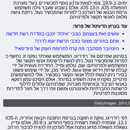
ימים, ב-19.9, צפוי לצאת עדכון נוסף למכשירים בעלי מערכת
ההפעלה iOS, ה-iOS 13, אולם בשבוע שעבר גילה משתמש
גרסת הבטא של העדכון כי למרות שהמכשיר נעול, ניתנת גישה
מלאה לאנשי הקשר ולפרטיהם.
עוד בערוץ הדיגיטל של פרוגי:
עושים זאת בעצמם: כוכבי "אילת" יככבו בסדרת רשת חדשה
אתם בוחרים: מצעד כוכבי הרשת יוצא לדרך!
היוטיובר מסתבך: מה קרה לתרומת הענק של פיודיפאי?
בסרטון שפרסם גוז׳ רודריגז, המשתמש שאיתר נוזקה זו, נחשף כי
למרות שהמכשיר נעול, ניתן לגשת לרשימת אנשי הקשר של
המשתמש ולפרטיהם: שם, טלפון ומייל. החדירה נעשית על ידי
קבלת שיחת וידיאו face time. לאחר מכן, על ידי שימוש פשוט
בסירי ניתן לגשת לכלל אנשי הקשר במכשיר. אולי למשתמשים
פרטיים, נוזקה זו אינה תשפיע במיוחד, אולם הסיכון טמון דווקא
באנשי הציבור ובאישיות מוכרות, שפרטיהם עלולים לדלוף
לרשתות החברתיות ולאינטרנט ומשם זוהי דרך אל חזור לחדירות
מסוכנות לפרטיות.
צילום: GettyImages
לפי רודריגז, נוזקה זו תוקנה בגרסת התוכנה הבאה אחריה, ה-iOS
13.1, שצפויה לצאת רשמית בסוף החודש, ב-30.9, אולם עדיין
נשאלת השאלה מדוע נותנת אפל לעדכון זה להגיח לציבור הרחב