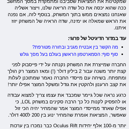
שמקטינות את המציאות שסביבנו ומתמקדת במסך המחשב
ככה שהוא יכסה את כול שדה הריאה שלנו, וייצור אשליה
שאנחנו נמצאים ממש בתוך המשחק, בנוסף לזה, אם נפנה
את הראש שמאלה או ימינה, שדה הראיה של המשחק יזוז
איתנו.
עוד במדור הדיגיטל של פרוגי:
מה הקשר בין אבטיח מגניב ובחורה מטורפת?
סוף סוף: הסמארטפון הראשון בעולם בעל מסך גולש
החברה שמייצרת את המשחק נקנתה על ידי פייסבוק לפני
קצת יותר משנה עבור 2 ביליון דולר (!) ומאז המוצר רק הולך
ומתפתח. בשיחה עם מייסדי החברה נאמר שמתוכנן לעלות
את קצב הרענון ולהקטין את גודל ומשקל המוצר אפילו יותר!
כרגע נראה שכל גיימר שמכבד את עצמו צריך למצוא עבודה
או להפסיק לקנות כל כך הרבה סקינים במשחק LOL, כי
אפילו שאחד ממייסדי המוצר אמר שהמחיר יהיה הכי זול
שאפשר, המציאות אומרת שהמחיר ינוע בין 200 ל400 דולר.
יותר מ-100 אלף יחידות Oculus Rift כבר נמכרו בין ערכות