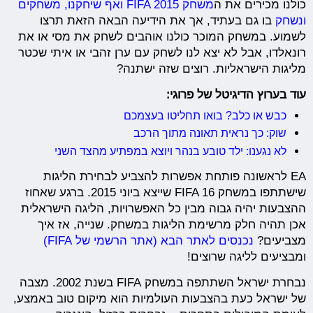
כולנו מכירים את ה
משחק FIFA 2015 ואף שיחקנו, משחקים
ונשחק
בו גם בעתיד, אך את הידיעה הבאה הזאת תרצו
לשמוע. במשחק המוכר כולנו אוהבים לשחק את מסי או את
רונאלדו, אבל לא יצא לנו לשחק עם ערן זהבי או איתי שכטר
מליגות הישראליות. רוצים שזה ישתנה?
עוד בערוץ הדיגיטל של פרוגי:
כבש או כלב? בואו תחליטו בעצמכם
שוק: כך נראית תאונה מתוך הרכב
לא נגענו: ילד טובע בנהר ויוצא במפתיע מהצד השני
EA לראשונה פותחת אפשרות להצביע לבחירת הליגות
שישתתפו במשחק
FIFA 16
שייצא ביוני 2015. ברגע שאחוז
ההצבעות יהיה גבוה מבין כל האפשרויות, הליגה הישראלית
אכן תהיה חלק מרשימת הליגות במשחק.
שנייה, אז איך
מצביעים?
נכנסים לאתר הבא (אתר הרשמי של FIFA)
ומבציעים לליגה שרוצים!
נבחרת ישראל השתתפה במשחק FIFA בשנת 2002. מצבה
של ישראל כעת בהצבעות העולמיות הוא מיקום טוב באמצע,