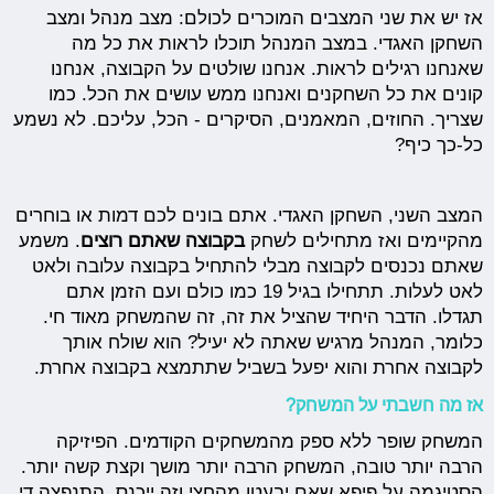
אז יש את שני המצבים המוכרים לכולם: מצב מנהל ומצב
השחקן האגדי. במצב המנהל תוכלו לראות את כל מה
שאנחנו רגילים לראות. אנחנו שולטים על הקבוצה, אנחנו
קונים את כל השחקנים ואנחנו ממש עושים את הכל. כמו
שצריך. החוזים, המאמנים, הסיקרים - הכל, עליכם. לא נשמע
כל-כך כיף?
המצב השני, השחקן האגדי. אתם בונים לכם דמות או בוחרים
מהקיימים ואז מתחילים לשחק
בקבוצה שאתם רוצים
. משמע
שאתם נכנסים לקבוצה מבלי להתחיל בקבוצה עלובה ולאט
לאט לעלות. תתחילו בגיל 19 כמו כולם ועם הזמן אתם
תגדלו. הדבר היחיד שהציל את זה, זה שהמשחק מאוד חי.
כלומר, המנהל מרגיש שאתה לא יעיל? הוא שולח אותך
לקבוצה אחרת והוא יפעל בשביל שתתמצא בקבוצה אחרת.
אז מה חשבתי על המשחק?
המשחק שופר ללא ספק מהמשחקים הקודמים. הפיזיקה
הרבה יותר טובה, המשחק הרבה יותר מושך וקצת קשה יותר.
הסטיגמה על פיפא שאם יבעטו מהחצי וזה ייכנס, התנפצה די