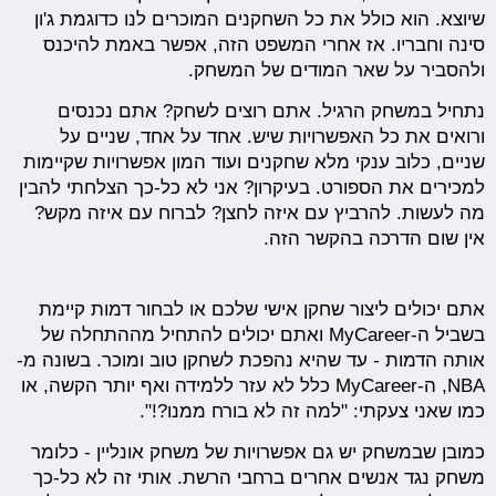
שיוצא. הוא כולל את כל השחקנים המוכרים לנו כדוגמת ג'ון
סינה וחבריו. אז אחרי המשפט הזה, אפשר באמת להיכנס
ולהסביר על שאר המודים של המשחק.
נתחיל במשחק הרגיל. אתם רוצים לשחק? אתם נכנסים
ורואים את כל האפשרויות שיש. אחד על אחד, שניים על
שניים, כלוב ענקי מלא שחקנים ועוד המון אפשרויות שקיימות
למכירים את הספורט. בעיקרון? אני לא כל-כך הצלחתי להבין
מה לעשות. להרביץ עם איזה לחצן? לברוח עם איזה מקש?
אין שום הדרכה בהקשר הזה.
אתם יכולים ליצור שחקן אישי שלכם או לבחור דמות קיימת
בשביל ה-MyCareer ואתם יכולים להתחיל מההתחלה של
אותה הדמות - עד שהיא נהפכת לשחקן טוב ומוכר. בשונה מ-
NBA, ה-MyCareer כלל לא עזר ללמידה ואף יותר הקשה, או
כמו שאני צעקתי: "למה זה לא בורח ממנו?!".
כמובן שבמשחק יש גם אפשרויות של משחק אונליין - כלומר
משחק נגד אנשים אחרים ברחבי הרשת. אותי זה לא כל-כך