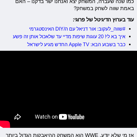
כמו שנה שעברה, המשחק יצא ואנחנו ישר בדקנו – האם
באמת שווה לשחק במשחק?
עוד בערוץ הדיגיטל של פרוגי:
#שווה_לעקוב: אור דניאל עם ה/DIY האינסטגרמי
איך בא לי! 20 עוגות שיפות מדיי עד שלאכול אותן זה פשע
כבר בשבוע הבא: Apple TV החדש מגיע לישראל
אז מי שלא יודע, WWE הוא המשחק ההיאבקות הגדול ביותר