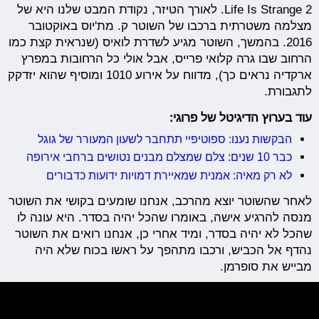
Life Is Strange 2. לאורך הטיזר, נקודת המבט שלנו היא של
מצלמה משטרתית ברכבו של השוטר ק. מת'יוס באוקטובר
2016. בהמשך, השוטר מגיע לשדרת לואיס (שנראית קצת כמו
הרחוב שבו גרה קלואי פרייס, אבל אולי כל הרחובות במפרץ
ארקדיה נראים כך), מדווח על אירוע 1010 ומוסיף שהוא יזדקק
לתגבורת.
עוד בערוץ הדיגיטל של פרוגי:
הבקשות נענו: ספוטיפיי תתחבר לשעון המעורר של גוגל
כבר 10 שנים: צלם שמצלם מבנים נטושים ברחבי אירופה
לא רק מאיה: אמנית שמאיירת דמויות ידועות כדבורים
לאחר שהשוטר יוצא מהרכב, אנחנו שומעים בקושי את השוטר
מנסה להרגיע אישה, באומרו שהכל יהיה בסדר. היא עונה לו
שהכל לא יהיה בסדר, ומיד אחרי כן, אנחנו רואים את השוטר
נהדף אל הכביש, ורכבו מתהפך על ראשו בכוח שלא היה
מבייש את סופרמן.