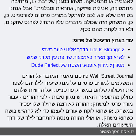
לאנגלית או מתמטיקה. משהו בסגנון של "בת 17, מרחיבה
מתמטיקה, אנגלית ופיזיקה, אחראית וסבלנית." אבל אנחנו
בטוחים שלא יצא לכם להיתקל במורים פרטיים לפורטנייט. כן,
כן, המשחק הזה שכולם מדברים עליו התחיל לפרנס שחקנים,
ולא רק לקחת מהם כסף.
עוד בערוץ הדיגיטל של פרוגי:
Life Is Strange 2 בדרך אלינו / טיזר רשמי
לא יאומן: מאייר באמצעות שריפת עץ מקרני שמש
מטורף: מירוץ אופנועי השטח של Dude Perfect
Wall Street Journal פירסם מאמר המדבר על הורים
המשלמים למורים פרטיים על מנת שיעזרו לילדיהם לשפר
את היכולות שלהם במשחק פורטנייט, ועל החוויות שלהם
כחלק מהתופעה הזאת. יש מגוון סיבות - לפי ההורים - עבור
מורה פרטי למשחק: ההורה לא רוצה שהילד שלו יפסיד
במשחק, או שהוא לוקח שיעורים לעצמו כדי לא להרגיש בושה
כשהוא משחק, או אולי ההורה מנסה להתחבר לילד שלו דרך
השיעורים האלה.
© צילום מסך מיוטיוב