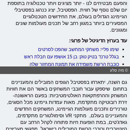
והפעם מבטיחים לנו - יותר מציגים ויותר טכנולוגיה בתוספת
יום שלם נוסף של חווית. הפסטיבל, יציג כנהוג בפסטיבלי
הגיימינג הגדולים בעולם, את החידושים הטכנולוגיים
המסעירים ביותר במגוון רחב של תכנים מעולמות שונים
ומגוונים.
עוד בערוץ הדיגיטל של פרוגי:
שימו פליי: משחקי המחשב שהפכו לסרטים
בגלל טרנד בטיק טוק: בן 15 אושפז עם חבלת ראש
כוכבת הרשת משמידה את תמונת המחזור שלה
© מיה סלע
גם השנה, יתארחו בפסטיבל הגופים המובילים והמעניינים
בתחום שיספקו עבור חובבי המשחקים באשר הם את חוויות
המשחק וההרפתקאות האולטימטיביות: בפעם הראשונה-
זירת רובוטיקה מתקדמת, מאות עמדות גיימינג מכל הסוגים,
טורנירים ותכנים מעולמות הגיימינג, המשחקים החדשים
והמעניינים בעולם, מתקני VR וסימולטורים מתקדמים,
גאדג'טים, במת הופעות חיות פתוחה לקהל הרחב עם
היוטיוברים וכוכבי הרשת המובילים בישראל, מפגשי מעריצים