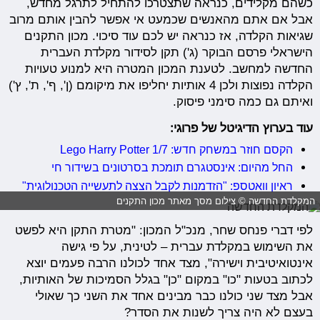
כשהם מקלידים, כנראה שתצטרכו להתחיל לתרגל מחדש,
אבל אם אתם מהאנשים שכמעט אי אפשר להבין אותם מרוב
שגיאות הקלדה, אז כנראה יש לכם עוד סיכוי. מכון התקנים
הישראלי פרסם הבוקר (ג') תקן לסידור מקלדת העברית
החדשה למחשב. לטענת המכון המטרה היא למנוע טעויות
הקלדה נפוצות ולכן 4 אותיות יחליפו את מיקומם (ן', ף', ת', ץ')
ואיתם גם כמה סימני פיסוק.
עוד בערוץ הדיגיטל של פרוגי:
הקסם חוזר במשחק חדש: Lego Harry Potter 1/7
החל מהיום: אינסטגרם תומכת בסרטונים בשידור חי
ראיון וואטספ: "הזדמנות לקבל הצצה לתעשייה הטכנולוגית"
המקלדת החדשה © צילום מסך מאתר מכון התקנים
לפי דברי פנחס שחר, מנכ"ל המכון: "מטרת התקן היא לפשט
את השימוש במקלדת עברית – לטינית, על פי גישה
אינטואיטיבית וישירה", מצד אחד לכולנו הרבה פעמים יוצא
לכתוב בטעות "כו" במקום "כן" בגלל הסמיכות של האותיות,
אבל מצד שני כולנו כבר מבינים אחד את השני כך שאולי
בעצם לא היה צריך לשנות את הסדר?