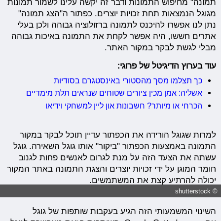
תמונה" מחיפוש התמונות ודבר זה יקשה עלינו לשמור תמונות
מגוגל הנמצאות תחת זכויות יוצרים. כפתור ה"הצג תמונה"
נתן לנו אפשרו להיכנס לתמונה ברזולוציה גבוהה ולכן בעלי
אתרים חששו, היה אפשר לקחת את התמונה באיכות גבוהה
מבלי לגשת לבקר במקור האתר.
עוד בערוץ הדיגיטל של פרוגי:
כך תצלמו מסך מהסטורי באינסטגרם בסודיות
אשליה: אמן מכין ציורים שטוחים שנראים תלת מימדיים
הכרחי או מיותר? חשבונות און ליין למשחקי וידיאו
למרות שגוגל הורידה את הכפתור עדיין תוכל לבקר במקור
התמונה באמצעות הכפתור "ביקור" אותו גוגל השאירה. גוגל
עשתה את הצעד הזה על מנת לגרום לאנשים פחות לגנוב
חומר המוגן על ידי זכויות יוצרים והצגת התמונה באתר המקור
יכולה להרתיע קצת את המשתמשים.
© shutterstock
השינוי המשמעותי הזה הגיע בעקבות שותפות של גוגל