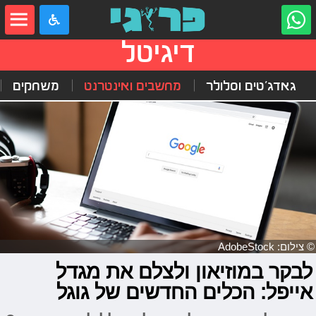
דיגיטל
גאדג'טים וסלולר
מחשבים ואינטרנט
משחקים
© צילום: AdobeStock
לבקר במוזיאון ולצלם את מגדל
אייפל: הכלים החדשים של גוגל