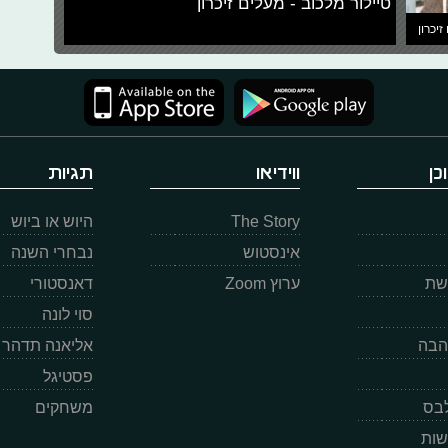
טיילור מלכוב - מעלים זיכרון
זיכרון
כן
ווידיאו
תגיות
The Story
היוש או ביוש
אינסטוש
נבחרי השנה
רשת
ערוץ Zoom
דאנסטורי
סוי לונה
הבה
אליאנה תדהר
פסטיגל
לבס
משחקים
שות