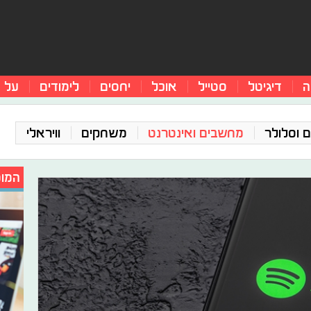
ה
דיגיטל
סטייל
אוכל
יחסים
לימודים
על 
 וסלולר
מחשבים ואינטרנט
משחקים
וויראלי
המומ