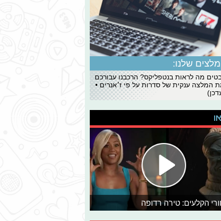
לצים שלנו:
ים מה לראות בנטפליקס? הרכבנו עבורכם
 המלצה ענקית של סדרות על פי ז׳אנרים •
כן)
או
רי הקלעים: טירה רדופה