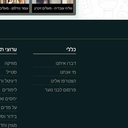
טליה עובדיה - מעלים זיכרון
עומר נודלמן - מעלים 
כללי
ערוצי תו
דברו איתנו
מוזיקה
מי אנחנו
סטייל
הצטרפו אלינו
דיגיטל ו
פרסום לבני נוער
לימודים
יחסים וא
על מדים
בידור וס
מגזין וחד