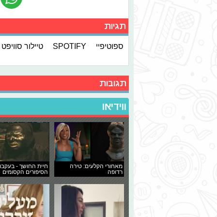
תגיות
ספוטיפיי
SPOTIFY
טיילור סוויפט
תגובות
ווידיאו
מאחורי הקלעים: טירה
חיית החושך - בעקבו
רדופה
הסיפורים הקסומים