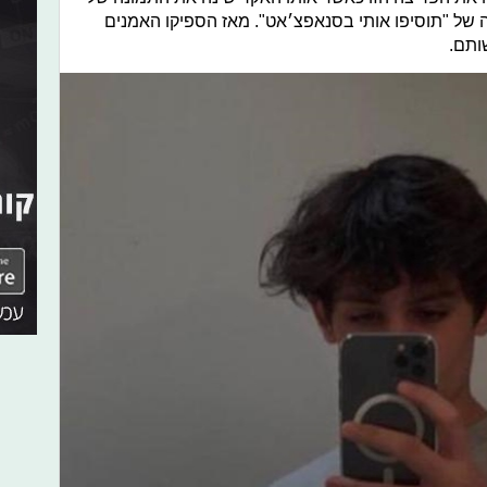
Levit” לאותה תמונה של "תוסיפו אותי בסנאפצ׳אט". מאז הספיקו האמנים
ותם.