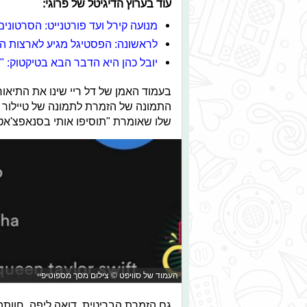
עוד בערוץ הדיגיטל של פרוגי:
מנועה קירל ועד פורטנייט: הסרטונים 
לראשונה: הפסטיגל מגיע לארצות ה
יובל כהן היא הדבר הבא בטיקטוק: "ת
בעמוד האמן של דל ריי שינו את התיא
התמונה של הזמרת לתמונה של טיילור סו
שלו שאומרת "תוסיפו אותי בסנאפצ'אט"
העמוד של סוויפט © צילום מסך מספוטיפיי
גם הזמרת הבריטית, דואה ליפה, חוות