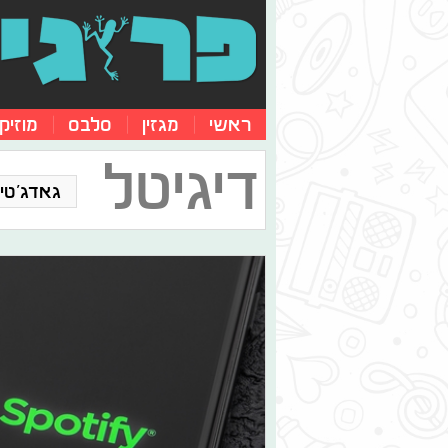
ראשי
מגזין
סלבס
מוזיק
דיגיטל
גאדג'טים