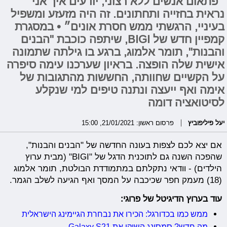
״פתאום אנשים ללא רצוני, יודעים איך אני
נראית בחזייה ותחתונים. זה היה מזעזע ומשפיל
בעיניי, הרגשתי ממש חסרת אונים״ • במסגרת
קמפיין חדש של BIGI, שיתפה כוכבת "הבנים
והבנות", תומר אלמוג, ברגע בו גילתה שתמונה
אישית שלה הופצה. בראיון שערכנו עימה סיפרה
על הקשיים שחוותה, החששות מהתגובות של
אימה ואף ייעצה ונתנה טיפים למי שנקלע
לסיטואציה דומה
יעל פיליפוביץ
פרסום ראשון: 21/01/2021, 15:00
אם יצא לכם לצפות בעונה החדשה של "הבנים והבנות",
שהפכה השנה גם לתוכנית הדגל של "BIGI" (מבית ערוץ
הילדים) - וודאי נתקלתם במתמודדת הבולטת, תומר אלמוג
(18) מעמק חפר שכיכבה על המסך ואף הגיעה לשלב הגמר.
עוד בערוץ הדיגיטל של פרוגי:
ממש כמו בכדורגל: הכירו את נבחרת הגיימינג הישראלית
מה חדש? סמסונג השיקו את Galaxy S21