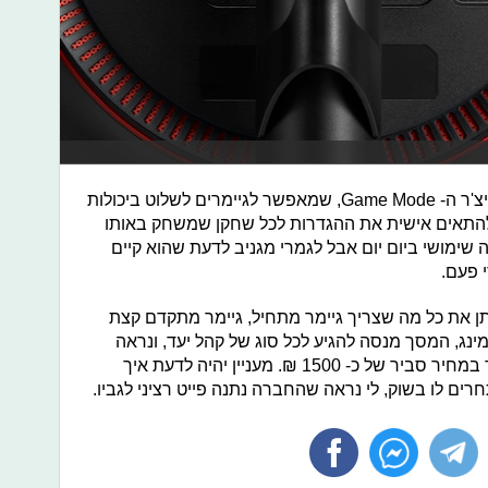
דבר נוסף שמאוד אהבתי לראות הוא פיצ'ר ה- Game Mode, שמאפשר לגיימרים לשלוט ביכולות
ולהתאים אישית את ההגדרות לכל שחקן שמשחק באותו
יה שימושי ביום יום אבל לגמרי מגניב לדעת שהוא קיים
 פעם.
ום, מסך ה- 27GL650F של LG נותן את כל מה שצריך גיימר מתחיל, גיימר מתקדם קצת
ינג, המסך מנסה להגיע לכל סוג של קהל יעד, ונראה
שהוא באמת יכול לשמש כמעט כל אחד במחיר סביר של כ- 1500 ₪. מעניין יהיה לדעת איך
 לו בשוק, לי נראה שהחברה נתנה פייט רציני לגביו.