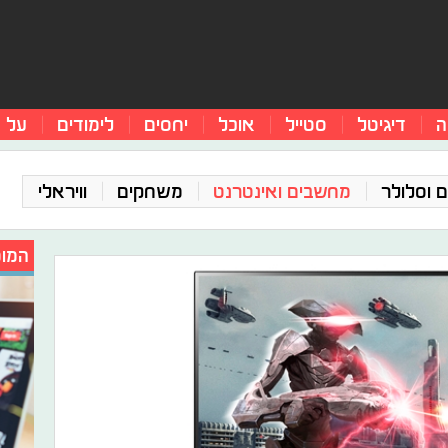
ה
דיגיטל
סטייל
אוכל
יחסים
לימודים
על 
 וסלולר
מחשבים ואינטרנט
משחקים
וויראלי
המומ