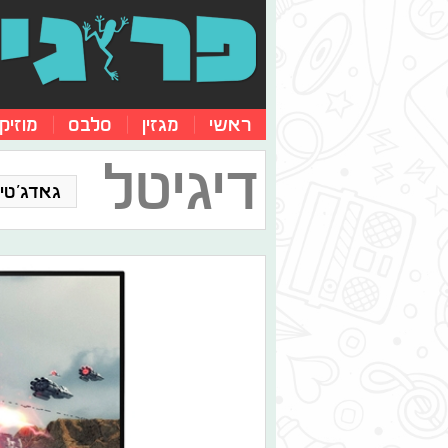
ראשי
מגזין
סלבס
מוזיק
דיגיטל
גאדג'טים