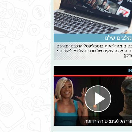
לצים שלנו:
ים מה לראות בנטפליקס? הרכבנו עבורכם
 המלצה ענקית של סדרות על פי ז׳אנרים •
כן)
או
רי הקלעים: טירה רדופה