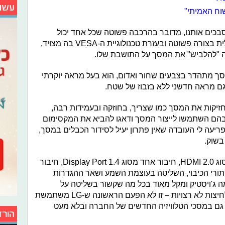
עשו
וח האמיתי"
רכבה הראשונית LG לא מסבכים אותנו, מדובר בהרכבה פשוטה שכל אחד יכול
לעשות, המסך עצמו נתלה על זרוע ורגלית בצורה פשוטה ובעזרת טכנולוגיית ה-VESA בה מצויד,
 "להלביש" את המסך על התושבת שלו.
ך מתהדר בצבעים שחור ואדום, הוא בעל מראה יוקרתי
 גם מראה חדשני ללא בזבוז של שטח.
חזיקות את המסך כמו שצריך, בחוזקה ובעמידות רבה,
ומרים בהם השתמשו לייצור המסך ודאגו להביא את המקסימום
ריעה לי העובדה שאין פתרון יעיל לסידור הכבלים במסך,
בשוק.
בגב המסך נוכל למצוא שני חיבורים מסוג HDMI 2.0, חיבור אחד מסוג Display Port 1.4, חיבור
. כפתורי הכיבוי, השליטה בעוצמת השמע ושאר ההגדרות
'ויסטיק ומקל מאוד בכל מה שקשור בשליטה על
הגדרות המסך ובכך חוסך לנו בלבול ולחיצות לא רצויות – זו לא הפעם הראשונה ש-LG משתמשת
מה גם במסכי הטלוויזיה החדשים של החברה ובלא מעט
הורד