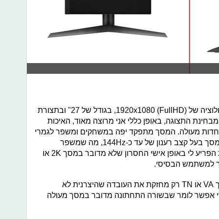
המסך נותן לנו חוויה לא רעה בכלל ברזולוציה של 1920x1080 (FullHD), בגודל של 27" ובתצורת
16. חשוב לציין שמדובר במסך IPS. מבחינת התצוגה, באופן כללי אני מרוצה מאוד, האיכות
 וחדות מעולה. המסך מתפקד יפה במשחקים ומשפר לגמרי
את חווית המשחק והצפייה בסרטים. המסך בעל קצב רענון של עד כ-144Hz, מה שמשפר
ומשדרג גם את חווית הצפייה שלו. קצת הפריע לי באופן אישי החסרון שלא מדובר במסך 2K או
כך למשתמש הבסיסי.
העובדה שמדובר במסך IPS ולא במסך VA או TN רק מחזקת את העובדה שהיצרנית לא
 אפשר לומר שבשורה התחתונה מדובר במסך מעולה