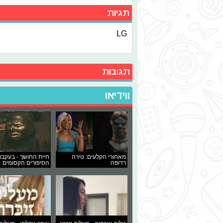
תגיות
LG
תגובות
ווידיאו
מאחורי הקלעים: טירה
חיית החושך - בעקבו
רדופה
הסיפורים הקסומים