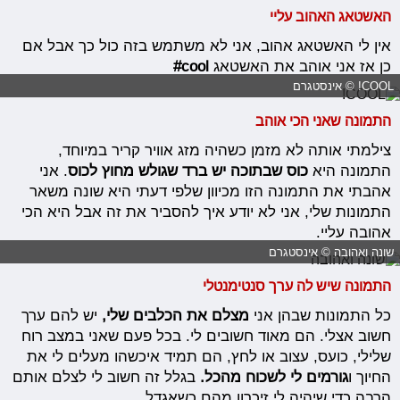
האשטאג האהוב עליי
אין לי האשטאג אהוב, אני לא משתמש בזה כול כך אבל אם
כן אז אני אוהב את האשטאג
cool#
COOL! © אינסטגרם
התמונה שאני הכי אוהב
צילמתי אותה לא מזמן כשהיה מזג אוויר קריר במיוחד,
התמונה היא
כוס שבתוכה יש ברד שגולש מחוץ לכוס
. אני
אהבתי את התמונה הזו מכיוון שלפי דעתי היא שונה משאר
התמונות שלי, אני לא יודע איך להסביר את זה אבל היא הכי
אהובה עליי.
שונה ואהובה © אינסטגרם
התמונה שיש לה ערך סנטימנטלי
כל התמונות שבהן אני
מצלם את הכלבים שלי,
יש להם ערך
חשוב אצלי. הם מאוד חשובים לי. בכל פעם שאני במצב רוח
שלילי, כועס, עצוב או לחץ, הם תמיד איכשהו מעלים לי את
החיוך ו
גורמים לי לשכוח מהכל.
בגלל זה חשוב לי לצלם אותם
הרבה כדי שיהיה לי זיכרון מהם כשאגדל.