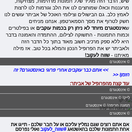
שיש, הדבר הזה מוליד שלל תמונות מדהימות, מצחיקות,
מרעננות וכאלו שמוחצים לנו את הלב וגורמות לנו לרצות
לאמץ כלב. גם הבישולים וצילומי האוכל של אביתר עושים לנו
חשק לטרוף את מסך הסמארטפון. אנחנו מניחים
ש
אינסטגרם מיוחד לא ניחן רק בכמות עוקבים
או בפילטרים
וכמות התמונות - התשוקה לצילום, ההתמדה והאמונה בדבר
היא ללא ספק מרכיב חשוב מאוד בתוך כל הדבר הזה
ולאביתר יש את הפרופיל הנכון והמלא בכל טוב. אז מילה
מאיתנו -
שווה לעקוב!
© אינסטגרם
>> אתם כבר עוקבים אחרי פרוגי באינסטגרם? זה
הזמן! <<
עוד קצת מהפרופיל של אביתר:
© אינסטגרם
לייק! © אינסטגרם
תמונה חריפה! © אינסטגרם
© אינסטגרם
אם אתם רוצים שגם נמליץ עליכם או על חבר שלכם - תייגו את
אחת התמונות שלכם בהאשטאג
#שווה_לעקוב
ואולי נפרסם