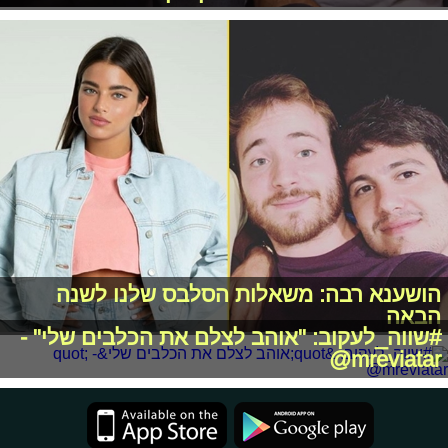
הושענא רבה: משאלות הסלבס שלנו לשנה
הבאה
#שווה_לעקוב: "אוהב לצלם את הכלבים שלי" -
mreviatar@