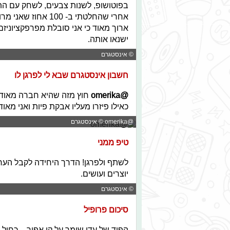
בפוטושופ, לשנות צבעים, לשחק עם הת
אחרי שהחלטתי ב- 00
ארוך מאוד כי אני סובלת מפרפקציוניז
ישנאו אותה.
© אינסטגרם
חשבון אינסטגרם שבא לי לפרגן לו
@omerika
חוץ מזה שהיא חברה מאוד ט
כאילו פיזרו מעליו אבקת פיות ואני מאו
@omerika © אינסטגרם
טיפ ממני
לשתף ולפרגן! הדרך היחידה לקבל הע
יוצרים ועושים.
© אינסטגרם
סיכום פרופיל
הפיד של עדי שומר על קו אפור – כחול 