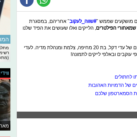
רם מושקעים שממש "
#שווה_לעקוב
" אחריהם, במסגרת
שמאחורי הפילטרים
, הלייקים ואלו שעושים את הפיד שלנו
המומ
ההמלצה השבוע היא חשבון האינסטגרם של עדי דקל, בת 20 מחיפה, צלמת ומנהלת מדיה. לעדי
מתלבט
רשימת
עוקבים ובאלפי לייקים לתמונה!
(מתעד
ווידי
תו לחתולים
ם של הדמויות האהובות
את הסמארטפון שלכם
מאחו