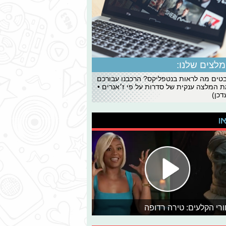
לצים שלנו:
ים מה לראות בנטפליקס? הרכבנו עבורכם
 המלצה ענקית של סדרות על פי ז׳אנרים •
כן)
או
רי הקלעים: טירה רדופה