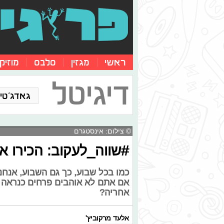
ראשי
מגזין
סלבס
מוזיק
דיגיטל
גאדג'טים
© צילום: אינסטגרם
#שווה_לעקוב: הכירו א
כמו בכל שבוע, כך גם השבוע, אנחנו
אם אתם לא אוהבים פרחים כנראה ש
אחריה?
אלעד מרקוביץ'