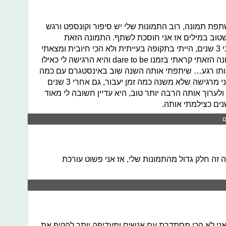
פת תמונה, רוב התמונות שלי יש סיפור וקונספט ורגש
שטוב במילים אז אני חוסכת לשתף. התמונה הזאת
שבחרתי היא צילום עצמי שצילמתי לפני 3 שנים, הייתי בתקופה בעייתית ולא הכי חיובית ומצאתי
בצילומים עצמיים סוג של תרפיה. לתמונה הזאתי קראתי בזמנו dare to be והיא הרגישה לי כאילו
תו רגע… שיתפתי אותה השנה שוב באינסטגרם עם כמה
מילים אקסטרה (בניגוד לבדרך כלל) ואני מרגישה שלא משנה כמה זמן יעבור, גם אחרי 3 שנים
ולערוך אותה הרבה יותר טוב, היא עדיין חשובה לי מאוד
ם
ה חלק גדול מהתמונות שלי, אז אני פשוט עורכת
אני לא הכי מסתדרת עם אנשים ומעדיפה יותר להקיף את