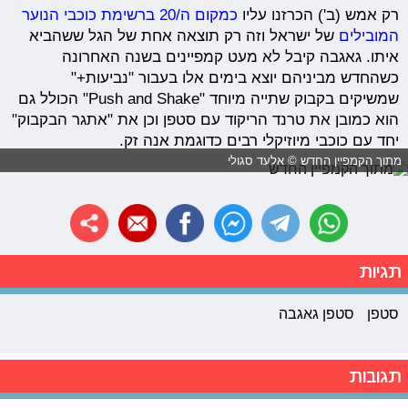
רק אמש (ב') הכרזנו עליו
כמקום ה/20 ברשימת כוכבי הנוער
המובילים
של ישראל וזה רק תוצאה אחת של הגל ששהביא
איתו. גאגבה קיבל לא מעט קמפיינים בשנה האחרונה
כשהחדש מביניהם יוצא בימים אלו בעבור "נביעות+"
שמשיקים בקבוק שתייה מיוחד "Push and Shake" הכולל גם
הוא כמובן את טרנד הריקוד עם סטפן וכן את "אתגר הבקבוק"
יחד עם כוכבי מיוזיקלי רבים כדוגמת אנה זק.
מתוך הקמפיין החדש © אלעד סגולי
תגיות
סטפן
סטפן גאגבה
תגובות