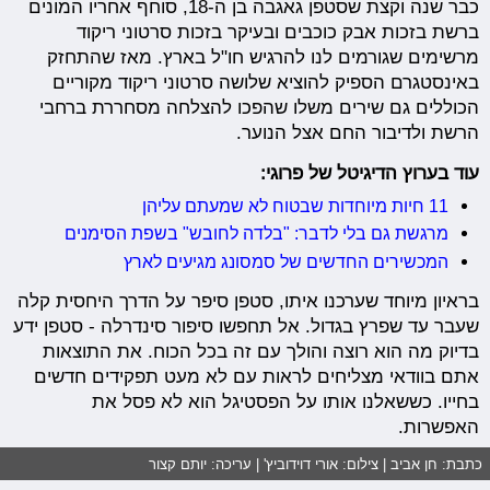
כבר שנה וקצת שסטפן גאגבה בן ה-18, סוחף אחריו המונים
ברשת בזכות אבק כוכבים ובעיקר בזכות סרטוני ריקוד
מרשימים שגורמים לנו להרגיש חו"ל בארץ. מאז שהתחזק
באינסטגרם הספיק להוציא שלושה סרטוני ריקוד מקוריים
הכוללים גם שירים משלו שהפכו להצלחה מסחררת ברחבי
הרשת ולדיבור החם אצל הנוער.
עוד בערוץ הדיגיטל של פרוגי:
11 חיות מיוחדות שבטוח לא שמעתם עליהן
מרגשת גם בלי לדבר: "בלדה לחובש" בשפת הסימנים
המכשירים החדשים של סמסונג מגיעים לארץ
בראיון מיוחד שערכנו איתו, סטפן סיפר על הדרך היחסית קלה
שעבר עד שפרץ בגדול. אל תחפשו סיפור סינדרלה - סטפן ידע
בדיוק מה הוא רוצה והולך עם זה בכל הכוח. את התוצאות
אתם בוודאי מצליחים לראות עם לא מעט תפקידים חדשים
בחייו. כששאלנו אותו על הפסטיגל הוא לא פסל את
האפשרות.
כתבת: חן אביב | צילום: אורי דוידוביץ' | עריכה: יותם קצור