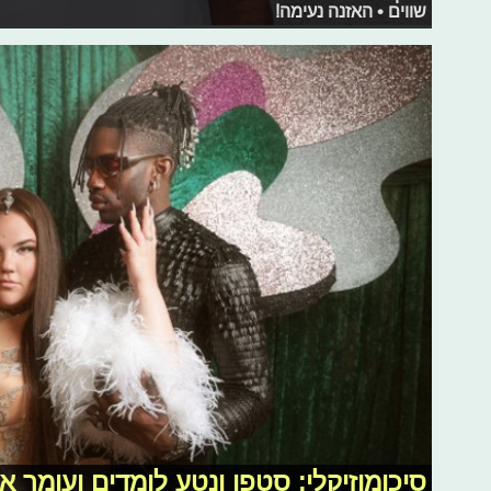
שווים • האזנה נעימה!
סיכומוזיקלי: סטפן ונטע לומדים ועומר 