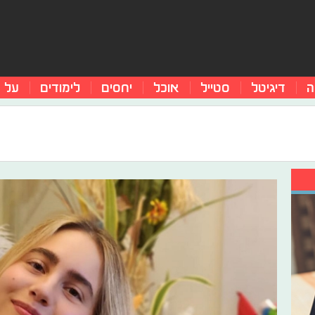
ה
דיגיטל
סטייל
אוכל
יחסים
לימודים
על 