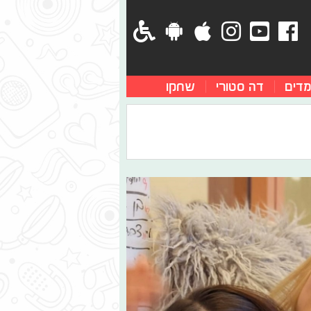
מדים
דה סטורי
שחקו