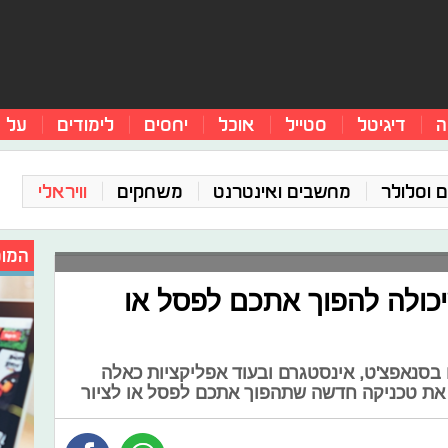
ה
דיגיטל
סטייל
אוכל
יחסים
לימודים
על 
 וסלולר
מחשבים ואינטרנט
משחקים
וויראלי
המומ
כולה להפוך אתכם לפסל או
 בסנאפצ'ט, אינסטגרם ובעוד אפליקציות כאלה
 את טכניקה חדשה שתהפוך אתכם לפסל או לציור