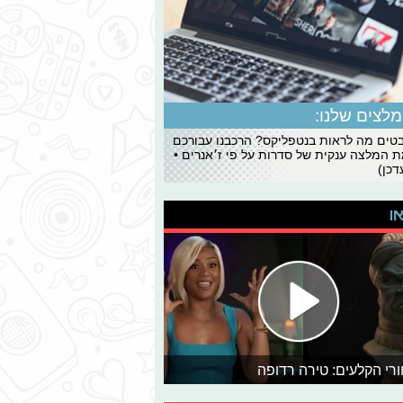
לצים שלנו:
ים מה לראות בנטפליקס? הרכבנו עבורכם
 המלצה ענקית של סדרות על פי ז׳אנרים •
כן)
או
רי הקלעים: טירה רדופה