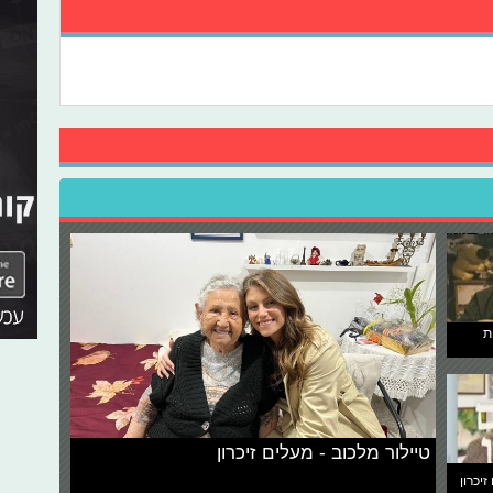
ת
טיילור מלכוב - מעלים זיכרון
זיכרון