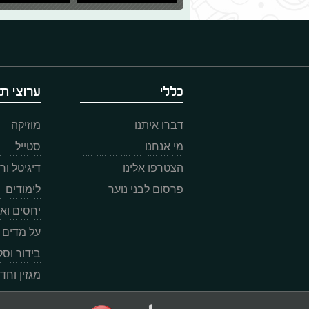
כללי
ערוצי תו
דברו איתנו
מוזיקה
מי אנחנו
סטייל
הצטרפו אלינו
דיגיטל ו
פרסום לבני נוער
לימודים
יחסים וא
על מדים
בידור וס
מגזין וחד