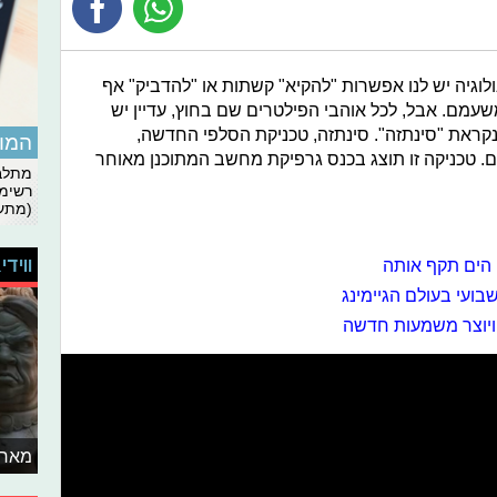
וגיה יש לנו אפשרות "להקיא" קשתות או "להדביק" אף
שעמם. אבל, לכל אוהבי הפילטרים שם בחוץ, עדיין יש
קראת "סינתזה". סינתזה, טכניקת הסלפי החדשה,
המומ
. טכניקה זו תוצג בכנס גרפיקת מחשב המתוכנן מאוחר
מתלבט
רשימת
(מתעד
ווידי
 הים תקף אותה
ויוצר משמעות חדשה
מאחו