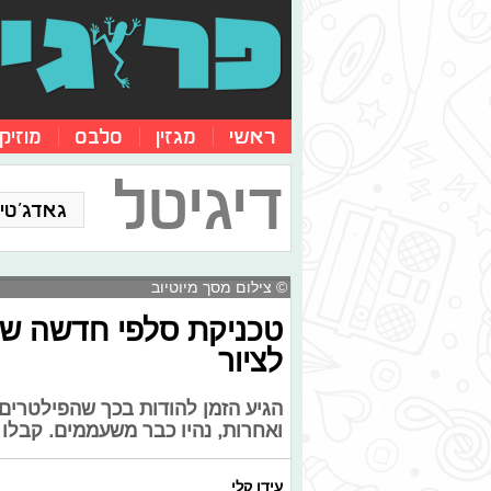
ראשי
מגזין
סלבס
מוזיק
דיגיטל
גאדג'טים
© צילום מסך מיוטיוב
טכניקת סלפי חדשה שי
לציור
הגיע הזמן להודות בכך שהפילטרים
ואחרות, נהיו כבר משעממים. קבלו
עידן קלי