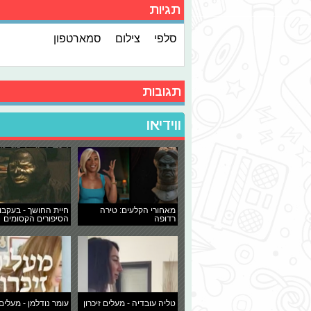
תגיות
סלפי
צילום
סמארטפון
תגובות
ווידיאו
מאחורי הקלעים: טירה
חיית החושך - בעקבו
רדופה
הסיפורים הקסומים
טליה עובדיה - מעלים זיכרון
עומר נודלמן - מעלים 