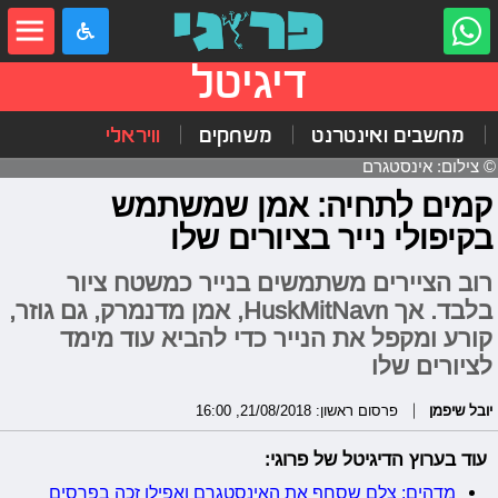
דיגיטל
מחשבים ואינטרנט
משחקים
וויראלי
© צילום: אינסטגרם
קמים לתחיה: אמן שמשתמש
בקיפולי נייר בציורים שלו
רוב הציירים משתמשים בנייר כמשטח ציור
בלבד. אך HuskMitNavn, אמן מדנמרק, גם גוזר,
קורע ומקפל את הנייר כדי להביא עוד מימד
לציורים שלו
יובל שיפמן
פרסום ראשון: 21/08/2018, 16:00
עוד בערוץ הדיגיטל של פרוגי:
מדהים: צלם שסחף את האינסטגרם ואפילו זכה בפרסים