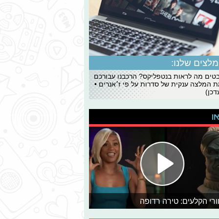
לצים שלנו:
ים מה לראות בנטפליקס? הרכבנו עבורכם
 המלצה ענקית של סדרות על פי ז׳אנרים •
כן)
או
רי הקלעים: טירה רדופה