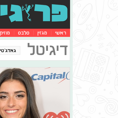
ראשי
מגזין
סלבס
מוזיק
דיגיטל
גאדג'טים