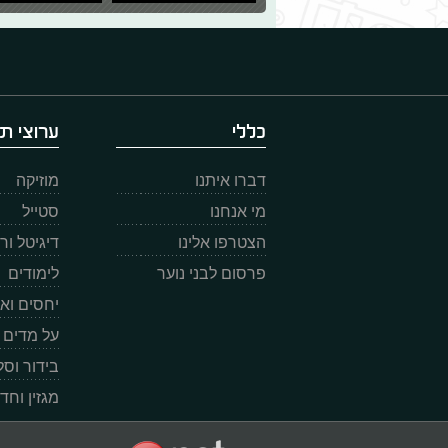
כללי
ערוצי תו
דברו איתנו
מוזיקה
מי אנחנו
סטייל
הצטרפו אלינו
דיגיטל ו
פרסום לבני נוער
לימודים
יחסים וא
על מדים
בידור וס
מגזין וחד