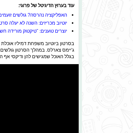
עוד בערוץ הדיגיטל של פרוגי:
האפליקציה נהרסה? גולשים זועמים
יוטיוב מכריזים: השנה לא יעלה סרטון ה-d
יוצרים טוענים: "טיקטוק מורידה חש
בסרטון ביוטיוב משפחת דמיליו אוכלת 
ג'יימס צארלס. במהלך הסרטון גולשים
בגלל האוכל שמגישים להן ודיקסי אף ה