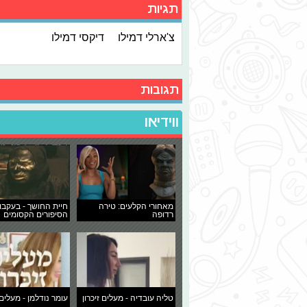
תגיות
צ'ארלי דמילו
דיקסי דמילו
תגובות
ווידיאו
מאחורי הקלעים: טירה
חיית החושך - בעקבו
רדופה
הסיפורים הקסומים
טליה עובדיה - מעלים זיכרון
עומר נודלמן - מעלים 