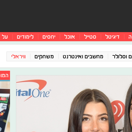
ה
דיגיטל
סטייל
אוכל
יחסים
לימודים
על 
 וסלולר
מחשבים ואינטרנט
משחקים
וויראלי
המומ