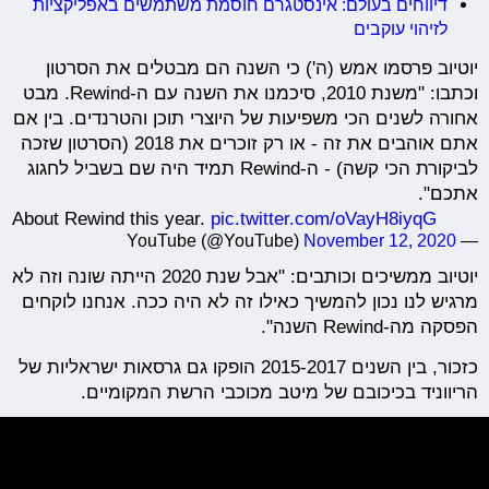
דיווחים בעולם: אינסטגרם חוסמת משתמשים באפליקציות
לזיהוי עוקבים
יוטיוב פרסמו אמש (ה') כי השנה הם מבטלים את הסרטון
וכתבו: "משנת 2010, סיכמנו את השנה עם ה-Rewind. מבט
אחורה לשנים הכי משפיעות של היוצרי תוכן והטרנדים. בין אם
אתם אוהבים את זה - או רק זוכרים את 2018 (הסרטון שזכה
לביקורת הכי קשה) - ה-Rewind תמיד היה שם בשביל לחגוג
אתכם".
About Rewind this year.
pic.twitter.com/oVayH8iyqG
November 12, 2020
— YouTube (@YouTube)
יוטיוב ממשיכים וכותבים: "אבל שנת 2020 הייתה שונה וזה לא
מרגיש לנו נכון להמשיך כאילו זה לא היה ככה. אנחנו לוקחים
הפסקה מה-Rewind השנה".
כזכור, בין השנים 2015-2017 הופקו גם גרסאות ישראליות של
הריווניד בכיכובם של מיטב מכוכבי הרשת המקומיים.