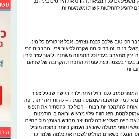
משפיע גם על המציאות והורס את היחסים ביניהם,
עשו
ם להגיע להחלטות קשות ומשמעותיות.
 הכי טוב שלכם לנצח-נצחים, אבל אז קורים כל מיני
ל: בנות. זה בדיוק מה שקרה לליאור וירין, החברים הכי
' ירין מתאהב בעדי וכל התמונה משתנה. ליאור עוזר לירין
בעדי בעצמו. כעת עומדת החברות הקרובה של שניהם
חברות.
המפורסמת. גלנון דויל היתה ילדה רגישה שבגיל צעיר
ם את מה שחשבה שמצופה ממנה – להיות רזה יותר, יפה
 אותה להתמכרויות רבות – הכול כדי להסתיר את הנפש
מוק למטה, היא חווה גילוי מרעיש ורואה בו הזדמנות
 את חייה מאלץ אותה להתייצב מחדש באומץ מול החיים.
שי וגופני מתגלה שהכאב העמוק ביותר בתוכה מוביל
הורד
ופי הנגלה כשאדם מחליט לשכוח את כלמה שלמד כדי