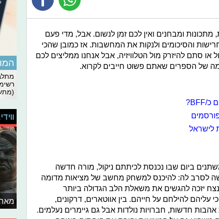
, מתכונות ומבחנים ואין לכם זמן לנשום. אבל, מדי פעם
רישות והסיכומים ולנקות את המחשבות. אז כמובן שהכי
ל או סתם להיזרק מול הטלוויזיה, אבל אנחנו ממליצים לכם
המומ
שימה של הספרים שאתם פשוט חייבים לקרוא.
מתלבט
רשימת
(מתעד
BFF?
פורסמים
ווידי
 לישראל
שתנים ביום שבו נכנסת לכיתתם ניקול, מורה חדשה
שה לסרב לה: להיכנס למשחק מחשב של מציאות מדומה
נצח יזכה להגשים את משאלת הלב הגדולה ביותר
י עליהם להילחם על חייהם. בין אווטארים, דרקונים,
מאחו
אהבות חדשות, חברויות נולדות אבל גם גיימרים נעלמים.