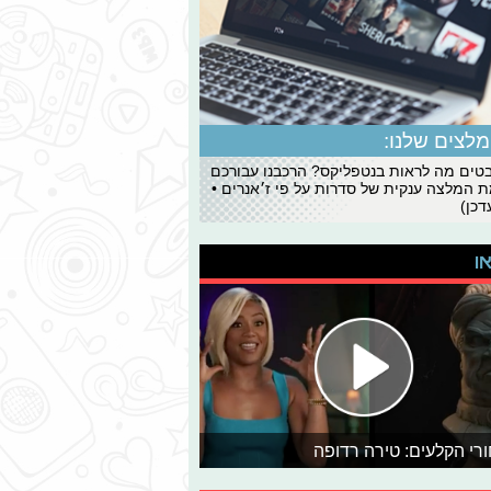
לצים שלנו:
ים מה לראות בנטפליקס? הרכבנו עבורכם
 המלצה ענקית של סדרות על פי ז׳אנרים •
כן)
או
רי הקלעים: טירה רדופה