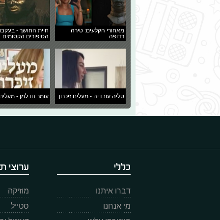
מאחורי הקלעים: טירה
חיית החושך - בעקבו
רדופה
הסיפורים הקסומים
טליה עובדיה - מעלים זיכרון
עומר נודלמן - מעלים 
כללי
ערוצי תו
דברו איתנו
מוזיקה
מי אנחנו
סטייל