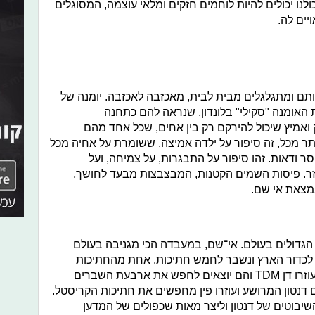
ולנו יכולים להיות לוחמים חזקים ומלאי עוצמה, המסוגלים
ים לה.
ותם ומתגלגלים מבית לבית, מאכזבה לאכזבה. יומנה של
 האומנה "סקילי" בלונדון, שנראה להם כתחנה
 ואמיץ שיכול להירקם רק בין אחים, שכל אחד מהם
ותר מכל, זה סיפור על ילדה אמיצה, ששומרת על אחיה מכל
 ודאות. זהו סיפור על התבגרות, על צמיחה, ועל
זר. פיסות השמים הקטנות, המבצבצות מבעד לחושך,
נמצאת אי שם.
הגדולים בעולם. אי־שם, במעבדה הכי מגניבה בעולם
 לכדור הארץ ונשבר לחמש חתיכות. אחת מהחתיכות
צונחת במעבדה של המדען טריאורוס ועוזרו דן TDM והם יוצאים לחפש את ארבעת השברים
דנטון המרושע ועוזרו פין מחפשים את חתיכות הקריסטל.
שיבוטים של דנטון וליצר מאות שכפולים של המדען