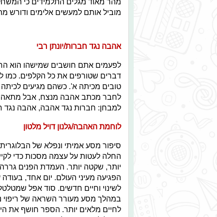
מהר מאוד מגלים התלמידים כי המשחק 
מוביל אותם למעשים אלימים ודורש מה
אהבה נגד חברות/יונתן רבי
לפעמים אתם חושבים שמישהו הוא החבר
דברים שטורפים את כל הקלפים. כמו למש
טובים מכיתה א'. כשהם מגיעים לכיתה ה
לחבר מכתב אהבה מנצח, אבל מתאהב 
למבחן: חברות נגד אהבה, אהבה נגד 
לוחמת האהבה/גלנון דויל מלטון
סיפור מסע אמיתי ונפלא של הבלוגרית 
החלה לעטות על עצמה מסכות כדי לקיי
יותר, שקטה יותר. העמדת הפנים גררה
הפגיעה מעיני העולם. יום אחד, בעודה ע
לשינוי וחיים חדשים. סוד אפל שמטלטל
במהלך מסע מעורר השראה של ריפוי נפ
לחיים מלאים יותר. הספר חושף את הי