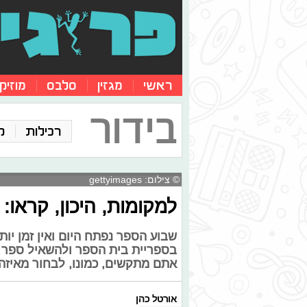
ראשי
מגזין
סלבס
מוזיק
בידור
רכילות
ק
© צילום: gettyimages
למקומות, היכון, קראו
שבוע הספר נפתח היום ואין זמן יו
בספריית בית הספר ולהשאיל ספר ש
אתם מתקשים, כמונו, לבחור מאיז
אורטל כהן