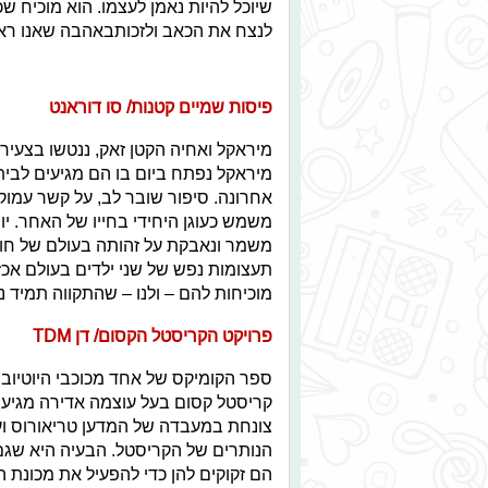
שיוכל להיות נאמן לעצמו. הוא מוכיח שכ
לנצח את הכאב ולזכותבאהבה שאנו ראוי
פיסות שמיים קטנות/ סו דוראנט
מיראקל ואחיה הקטן זאק, ננטשו בצעיר
מיראקל נפתח ביום בו הם מגיעים לבית
אחרונה.
סיפור שובר לב, על קשר עמוק
משמש כעוגן היחידי בחייו של האחר. י
משמר ונאבקת על זהותה בעולם של חוסר
תעצומות נפש של שני ילדים בעולם אכ
מוכיחות להם – ולנו – שהתקווה תמיד 
פרויקט הקריסטל הקסום/ דן TDM
ספר הקומיקס של אחד מכוכבי היוטיוב 
קריסטל קסום בעל עוצמה אדירה מגיע
הנותרים של הקריסטל. הבעיה היא שגם 
הם זקוקים להן כדי להפעיל את מכונת ה