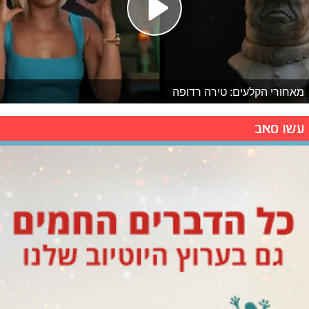
מאחורי הקלעים: טירה רדופה
עשו סאב