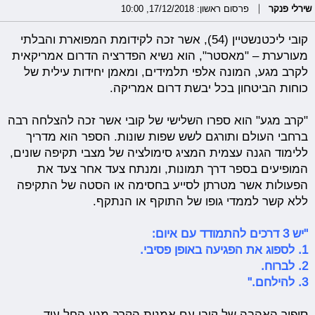
שירלי פנקר
פרסום ראשון: 17/12/2018, 10:00
קובי ליכטנשטיין (54), אשר זכה לקידומת המפוארת והבלתי
מעורערת – "מאסטר", הוא נשיא הפדרציה הדרום אמריקאית
לקרב מגע, המונה אלפי תלמידים, ומאמן יחידות עילית של
כוחות הביטחון בכל יבשת דרום אמריקה.
"קרב מגע" הוא ספרו השלישי של קובי אשר זכה להצלחה רבה
ברחבי העולם ותורגם לשש שפות שונות. הספר הוא מדריך
ללימוד הגנה עצמית המציג סימולציה של מצבי תקיפה שונים,
המופיעים בספר דרך תמונות, ומנתח צעד אחר צעד את
הפעולות אשר מטרתן לסייע בחסימה או הסטה של התקיפה
ללא קשר לממדי גופו של התוקף או הנתקף.
"יש 3 דרכים להתמודד עם איום:
1. לספוג את הפגיעה באופן פסיבי.
2. לברוח.
3. להילחם."
סיפור האהבה של קובי עם אמנות הקרב מגע החל עוד