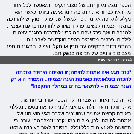
הספר מציג מגוון רחב של מצבי תקיפה ומאפשר לכל אחד
מקוראיו לבחור את התגובה המתאימה ביותר כאשר הוא
נקלע לתקיפה אלימה. כך למשל ישנו פרק המוקדש להדרכה
בהגנה עצמית לנשים, פרק המוקדש להדרכה בהגנה עצמית
למנהלים ואף פרק שלם המוקדש להדרכה בהגנה עצמית
לילדים. פרקים מסוימים בספר מוקדשים לעקרונות
בהתמודדות בתקיפה עם סכין או מקל, ואפילו התגוננות מפני
מצבים קיצוניים של תקיפה בנשק חם.
©כריכה: הוצאת אוריון
"קרב מגע אינו אמנות לחימה; זו השיטה היחידה שזכתה
להכרה בינלאומית כאמנות הגנה עצמית.. המטרה היא רק
הגנה עצמית – להישאר בחיים במהלך התקפה!"
אהיה כנה ואתוודה שבהתחלה הספר עורר בי תחושת
אי-נוחות ורתיעה קלה; גם אני, לפני הקריאה בספר, נכללתי
באותה קבוצת אנשים שחושבים שקרב מגע הוא סוג של
אמנות לחימה. לכן, מילים כמו "קרב" ו"מלחמה" עוררו בי
תחושות לא נעימות כלל וכלל, במיוחד לאור העובדה שמאז