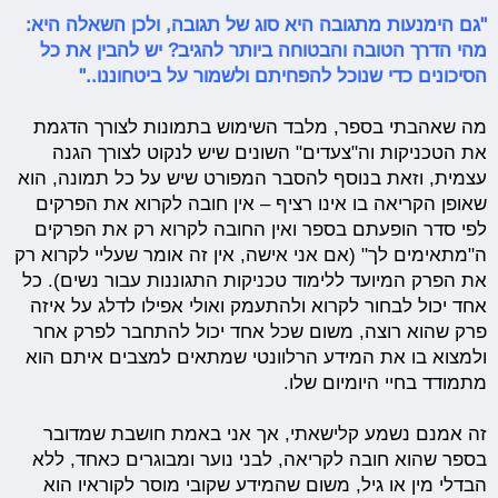
"גם הימנעות מתגובה היא סוג של תגובה, ולכן השאלה היא:
מהי הדרך הטובה והבטוחה ביותר להגיב? יש להבין את כל
הסיכונים כדי שנוכל להפחיתם ולשמור על ביטחוננו.."
מה שאהבתי בספר, מלבד השימוש בתמונות לצורך הדגמת
את הטכניקות וה"צעדים" השונים שיש לנקוט לצורך הגנה
עצמית, וזאת בנוסף להסבר המפורט שיש על כל תמונה, הוא
שאופן הקריאה בו אינו רציף – אין חובה לקרוא את הפרקים
לפי סדר הופעתם בספר ואין החובה לקרוא רק את הפרקים
ה"מתאימים לך" (אם אני אישה, אין זה אומר שעליי לקרוא רק
את הפרק המיועד ללימוד טכניקות התגוננות עבור נשים). כל
אחד יכול לבחור לקרוא ולהתעמק ואולי אפילו לדלג על איזה
פרק שהוא רוצה, משום שכל אחד יכול להתחבר לפרק אחר
ולמצוא בו את המידע הרלוונטי שמתאים למצבים איתם הוא
מתמודד בחיי היומיום שלו.
זה אמנם נשמע קלישאתי, אך אני באמת חושבת שמדובר
בספר שהוא חובה לקריאה, לבני נוער ומבוגרים כאחד, ללא
הבדלי מין או גיל, משום שהמידע שקובי מוסר לקוראיו הוא