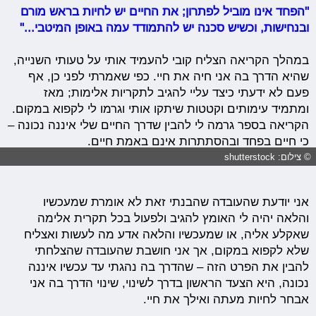
"הפחד אינו מוביל לפתרון; את החיים יש לחיות בראש מורם
ובנחישות, וכשיש סכנה יש להתמודד עמה באופן המיטבי..."
במהלך הקריאה הצליח קובי להעמיד אותי על טעותי השנייה,
שהיא הדרך בה אני חיה את חיי. כפי שאמרתי לפני כן, אף
פעם לא ידעתי כיצד עליי להגיב לתקריות אלימות; מאז
ומתמיד עימותים וקטטות שיתקו אותי וגרמו לי לקפוא במקום.
הקריאה בספר גרמה לי להבין שדרך החיים שלי איננה נכונה –
כי חיים בפחד ובהסתתרות אינם באמת חיים.
© צילום: shutterstock
אני יודעת שהעובדה שהבנתי זאת לא אומרת שמעכשיו
והלאה יהיה לי האומץ להגיב ולפעול בכל תקרית אלימה
שאקלע אליה, או שמעכשיו והלאה אדע מה לעשות ואצליח
שלא לקפוא במקום, אך אני חושבת שהעובדה שהצלחתי
להבין את הפרט הזה – שהדרך בה נהגתי עד עכשיו איננה
נכונה, היא הצעד הראשון בדרך לשינוי, שינוי הדרך בה אני
אבחר לחיות מעתה ואילך את חיי.