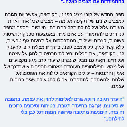
בהתמודדות עם מצבים כאלה.."
ספרו החדש של קובי מציג בפנינו, הקוראים, אפשרויות תגובה
למצבים שונים של תקיפה אלימה – מצבים שכל אחד ואחת
מאיתנו עלול ועלולה להיתקל בהם בחיי היומיום. הספר מספק
לנו דרכים להתמודד עם איום מיידי באמצעות טכניקות ושיטות
פשוטות, קצרות ויעילות, המתבססות על תנועות גוף טבעיות,
ללא קשר למין, גיל ולמצב גופני. בדרך זו מצליח קובי להעניק
לנו, הקוראים, את הכלים והיכולת הבסיסית להגן על עצמנו
ועל חיינו, וזאת גם מבלי שעברנו שיעורי קרב מגע מקצועיים
של ממש. הפילוסופיה העומדת מאחורי הספר היא שבדרך של
אימון והתנסות – יכולים הקוראים לגלות את הפוטנציאל
שלהם, להשתפר ולהתפתח ואפילו להגיע להישגים בכוחות
עצמם.
"היעדר תגובה דווקא גורם לאלימות להזין את עצמה. בתגובה
יש סיכונים, אך גם בהיעדר תגובה. בטיחות וסיכונים כרוכים
זה בזה. הימנעות מתגובה פירושה הנפת דגל לבן בלי
להילחם.."