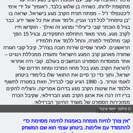
מתקופת ילדותו, כשהיה בן שלוש בלבד, ו"אומץ" על ידי אימי
ליכטנפלד ז"ל – מפתח תורת הקרב מגע בישראל, שראה בו
"בן טיפוחיו" לכל דבר ועניין, ולימד אותו את כל אשר ידע. כבר
בגיל 6 הוכתר קובי כ"עילוי" ומרגע זה ואילך - הוקדשו חייו
לקרב מגע. מהר מאוד התחלפו התפקידים, ובגיל 15 הפך
קובי מתלמיד למורה, והחל ללמד את תלמידיו
הראשונים. לאחר שסיים שירות חובה בצה"ל, קיבל קובי חגורה
שחורה מארגון קרב המגע הישראלי ותעודה ממכללת וינגייט –
אחד ממוסדות הספורט הנחשבים בעולם. קובי היה אחראי
להוראת הקרב מגע בכל מחוז המרכז ומחוז הדרום של
ישראל, ותוך כדי כך סיים את התואר שלו בלימודי ביטחון
לאומי וטרור. ב- 1990 הגיע קובי לברזיל, וזאת במטרה לחשוף
וללמד את שיטות הקרב מגע בדרום אמריקה, והצליח להקים
בריו דה ז'נרו את ארגון הקרב מגע הברזילאי, שקיבל הכרה
ממזכירות הספורט של משרד החינוך הברזילאי.
© צילום: יחסי ציבור
"אין צורך להיות מומחה באמנות לחימה מסוימת כדי
להתמודד עם אלימות. ביטחון עצמי הוא שם המשחק