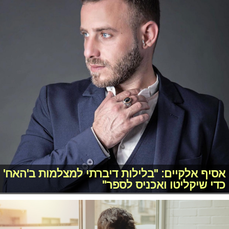
אסיף אלקיים: "בלילות דיברתי למצלמות ב'האח'
כדי שיקליטו ואכניס לספר"