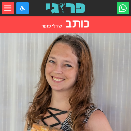
כותב
שירלי פנקר