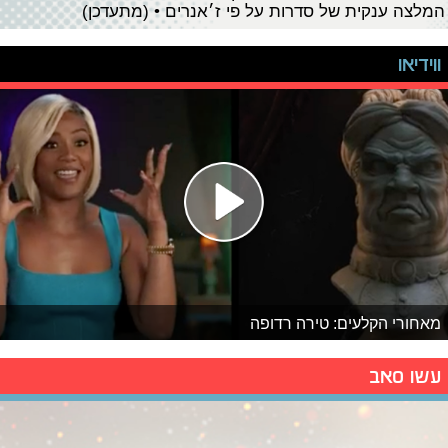
המלצה ענקית של סדרות על פי ז׳אנרים • (מתעדכן)
ווידיאו
מאחורי הקלעים: טירה רדופה
עשו סאב