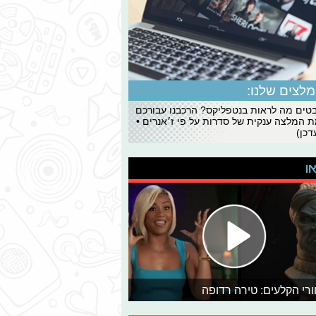
לצים שלנו:
ים מה לראות בנטפליקס? הרכבנו עבורכם
 המלצה ענקית של סדרות על פי ז׳אנרים •
כן)
או
רי הקלעים: טירה רדופה