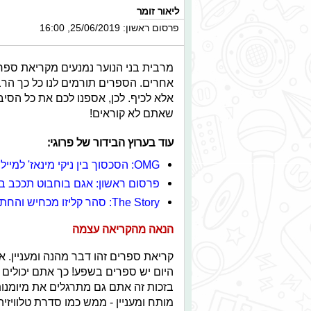
ליאור זומר
פרסום ראשון: 25/06/2019, 16:00
מרבית בני הנוער נמנעים מקריאת ספרי
אחרים. הספרים תורמים לנו כל כך הרב
אלא לכיף. לכן, אספנו לכם את כל הסי
שאתם לא קוראים!
עוד בערוץ הבידור של פרוגי:
OMG: הסכסוך בין ניקי מינאז' למיילי סיירוס עולה שלב
פרסום ראשון: אגם בוחבוט תככב ב
The Story: סהר קליזו מכחיש והחתונה של גל זהבי
הנאה מהקריאה עצמה
קריאת ספרים זהו דבר מהנה ומעניין.
היום יש ספרים בשפע! כך אתם יכולים 
בזכות זה אתם גם מתרגלים את מיומנו
מותח ומעניין - ממש כמו סדרת טלוויזי