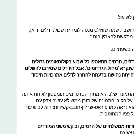
 לשיעול.
שבת שמה שוויולט מנסה לומר זה שכולנו דלים, ריאן.
 מתקשה להאמין בזה."
 בשפתיים.
לים, הרמים התאספו כל שבוע בקולוסאומים גדולים
שנקרא 'מחול הגרדומים'. אבל היו דלים שסירבו להשלים
ייתה נחושה בדעתה להחזיר לדלים אתז כויות היסוד
 התמונה שלו. היא מתוך הסרט. מיס תומפסון לוקחת אותה
 על הקיר. התמונה של תורְן ממש לא עושה צדק עם
וא נראה כמו פיראט-שרירן-חובב-קשירות: הוא לבוש עור
 פניו המחוטבות.
ודות ממשלתיים של הרמים, וביקש משני המורדים
 צעירה.