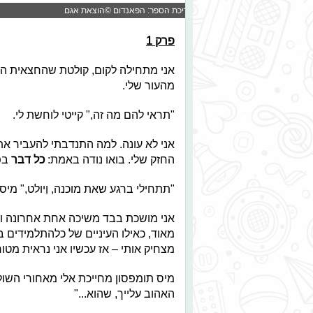
כריכת הספר: הפאנדום ©הוצאת אגם
פרק 1
אני מתחילה לקום, קולטת שהחצאית הא
מהעור שלי.
"תראי להם מה זה," קייטי לוחשת לי.
אני לא עונה. למה התנדבתי להעביר א
החזק שלי. בואו נודה באמת:
כל דבר
בפנ
"תתחילי ברגע שאת מוכנה, וַיולט," מיס
אני מושכת בבד משיכה אחת אחרונה וע
מאוד, כאילו העיניים של כלהתלמידים בכי
מצחיק אותי – אז עכשיו אני נראית מט
מיס תומפסון מחייכת אלי מאחורי השול
האהוב עלייך, שהוא..."