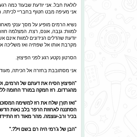
לולאת חבל. אני יודעת שבעוד כמה רגע
אני מעיפה מבט חטוף בחבריי לכיתה. הם
נשיא הרמים מופיע על מסך ענקי מאחו
למוות: גנֵבה, אונס, רצח. המצלמה חוז
יודעת שהדלים הנידונים למוות אינם אש
מקרבת אותו אל שפתיה ואז משליכה או
הסרטון נקטע רגע לפני הפיצוץ.
אני מסתובבת בחזרה אל הכיתה, מעודד
"הפיצוץ הסיח את דעתם של הרמים, וקב
מהגרדום. רוז חמקה במורד החומה לל
"ואז תורְן שלח את רוז למשימה המסוכנ
הסתננה לאחוזת הרפר בלב נאות הדשא 
בכיר ורב-עוצמה. מהר מאוד רוז התיידד
"הבן של ג'רמי היה רם בשם ויל?."