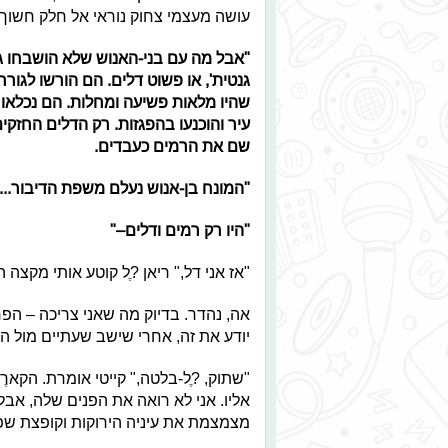
עושה מעצמי צחוק נוראי אל חלק חשוך 
"אבל מה עם בני-האנוש שלא הושבחו גנטי
גנטית', או פשוט דלים. הם הורשו לגורר
שהיו מלאות פשיעה ומחלות. הם נכלאו
עיר והוכנעו בהפגזות. רק הדלים החזק
שם את הרמים כעבדים.
"המונח בן-אנוש נעלם משפת הדיבור...
"היו רק רמים ודלים–"
"אז אני דל," ריאן ?ֶל קוטע אותי מקצה
אה, נהדר. בדיוק מה שאני צריכה – הפר
יודע את זה, אחרי שישב שעתיים מול ה
"שתוק, ?ֶל-בלטה," קייטי אומרת. הקא
אליו. אני לא רואה את הפנים שלה, אבל
מצמצמת את עיניה הירוקות וקופצת שפ