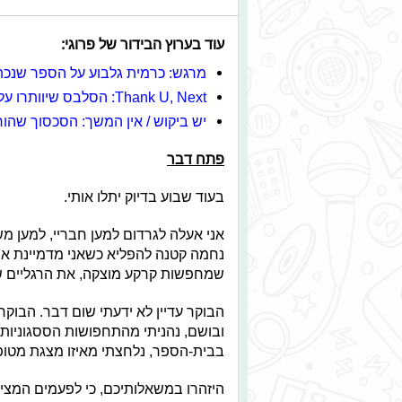
עוד בערוץ הבידור של פרוגי:
מרגש: כרמית גלבוע על הספר שנכת
Thank U, Next: הסלבס שיוותרו על חג השבועות
יש ביקוש / אין המשך: הסכסוך שהו
פתח דבר
בעוד שבוע בדיוק יתלו אותי.
אני אעלה לגרדום למען חבריי, למען 
נחמה קטנה להפליא כשאני מדמיינת את
שמחפשות קרקע מוצקה, את הרגליים שלי
הבוקר עדיין לא ידעתי שום דבר. הבוקר
ובושם, נהניתי מהתחפושות הססגוניות, 
בבית-הספר, נלחצתי מאיזו מצגת מטופ
היזהרו במשאלותיכם, כי לפעמים המצ