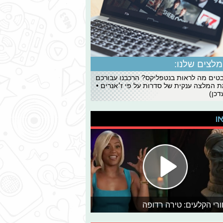
לצים שלנו:
ים מה לראות בנטפליקס? הרכבנו עבורכם
 המלצה ענקית של סדרות על פי ז׳אנרים •
כן)
או
רי הקלעים: טירה רדופה