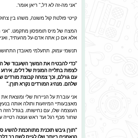
"אני מה-זה לא דל," ריאן אומר.
קייטי פולטת קול משונה, משהו בין צחוק
המצח של מיס תומפסון מתקמט. "אני חו
אלא אם כן אתה אדם-על מהעתיד, ואני
תנשמי עמוק. תתעלמי מאובדן התחושה
"כדי להבטיח את המשך השִעבוד של הד
לצפות בתלייה המונית של דלים, אירוע 
עם גורלם, וכך צמחה קבוצת מורדים שה
שלהם. מנהיג המורדים נקרא תורְן."
אני עוברת על הניירות שלי ומוצאת את
מאצבעותיי המיוזעות ותולה אותה בנעץ
העוצמה שלו, עם נחישותו. בגודל הזה ה
שחור מכף רגל ועד ראש ועוטה רטייה על
"תורְן גיבש תוכנית מתוחכמת להשיג ס
הנאמנים ביותר שלו לגייס לשם כך דלה