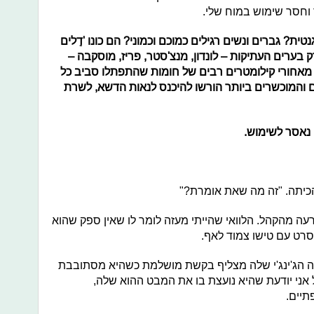
וחסר שימוש במוח שלי.
ת? גברים ונשים רגילים כמוכם וכמוני? הם כונו 'דַלים
ק בערים העתיקות – לונדון, מנצ'סטר, פריז, מוסקבה –
 מאחורי קילומטרים רבים של חומות שהתפתלו סביב כל
ים והמוכשרים ביותר הורשו להיכנס לנאות הדשא, לשרת
 נאסר לשימוש.
 הכיתה. "זה מה שאת אומרת?"
עה מהקהל. הלוואי שהייתי מעזה לומר לו שאין ספק שהוא
סרט עם טישו צמוד לאף.
רֶה הג'ינג'י שלה מצליף בקשת מושלמת כשהיא מסתובבת
 אני יודעת שהיא נועצת בו את המבט ההוא שלה,
תיים.