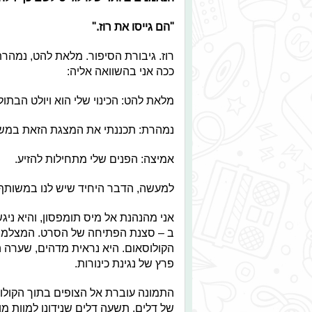
"הם גייסו את רוז."
רוז. גיבורת הסיפור. מלאת להט, נמהרת, 
ככה אני בהשוואה אליה:
מלאת להט: הכינוי שלי הוא ויולט הבתול
נמהרת: תכננתי את המצגת הזאת במשך 
אמיצה: הפנים שלי מתחילות להזיע.
למעשה, הדבר היחיד שיש לנו במשותף ה
אני מהנהנת אל מיס תומפסון, והיא ניג
ב – סצנת הפתיחה של הסרט. המצלמ
הקולוסאום. היא נראית מדהים, שערה ה
פרץ של נגינת כינורות.
התמונה עוברת אל הצופים בתוך הקולוס
של דלים. תשעה דלים שנידונו למוות מ