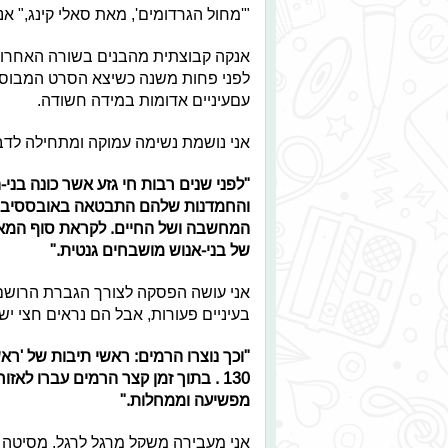
"'מחול הגרדומים', מאת סאלי קינג," אני
אנקה קבוצתית מהבנים בשורה האחרונה.
לפני פחות משנה כשיצא הסרט המבוסס 
עםעיניים אדומות במידה חשודה.
אני נושמת נשימה עמוקה ומתחילה לדב
"לפני שנים רבות חי גזע אשר כונה בני
והחמדנות שלהם התבטאה באובססיביות
המחשבה ושל החיים. לקראת סוף המאה
של בני-אנוש מושבחים גנטית."
אני עושה הפסקה לצורך הגברת הרושם ו
בעיניים פעורות, אבל הם נראים חצי ישנ
"וכך נוצרו הרמים: ראשי תיבות של 'רא
130 . בתוך זמן קצר הרמים עברו לאז
מפשיעה וממחלות."
אני מעבירה משקל מרגל לרגל, מסיטה