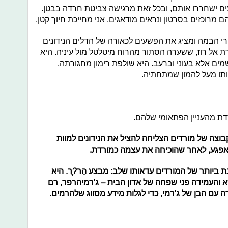
ים ישחררו אותם, ובכל זאת מרגישה צביטת חרדה בבטן.
 מרוכזים בסרטון ונראים מודאגים. אני מחייכת חיוך קטן.
רי הבמה ומציג את הפשעים לכאורה של הדלים הנידונים
רת אל רוז, ששערה הסתור מהרוח מיטלטל מול עיניה. היא
מים אלא בעוני וברעב. היא שולפת רימון מחגורתה,
תו מעל להמון שמתחתיה.
ת מהעניין הפתאומי שלהם.
וצה של מורדים הצליחה להציל את הנידונים למוות
אפגע, לאחר שהוכיחה את עצמה כמורדת.
ת ביותר של המורדים עדאותו שלב: מבצע הַר?ֶר. היא
והעמידה פני שפחה של אדון הבית – ג'רמיהרפר, רם
ה עם הבן של ג'רמי, כדי לגלות מידע מסווג שלהרמים.