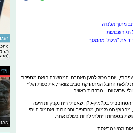
ב מתוך אג'נדה
המומ
ריד את "אילת" מהמסך
מתלבט
רשימת
(מתעד
ווידי
משפחתי, ויותר מכול למען האהבה. המחשבה הזאת מספקת
 לולאת החבל המתהדקת סביב צווארי, את כפות רגליי
 שבועטות... מרקדות באוויר.
 הסתובבתי בק?מיק-ק?ן, שאפתי ריח נקניקיות וזיעה
מהבזקי המצלמות, מהתופים והכינורות. ואתמול הייתי
שת בספרות וייחלתי להיות בעולם אחר.
מאחו
יאות ממש מבאסת.