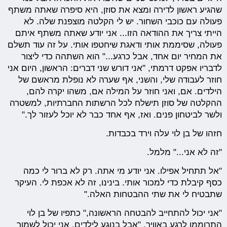
שהגיע ראשון לדירה ומצא את סוזן, היא סיפרה שאתה משתף
פעולה עם כוכבי השחור. יש לי הקלטה מוצפנת שלה. לא
הייתי צריך את ההודאה הזו... אני יודע שאתה משתף איתם
פעולה, שסיממת אותי ודאגת שיחטפו אותי. על זה עוד תשלם
את המחיר יום אחד, אבל כרגע..." הוא השתהה כדי ליצור
לדבריו אפקט דרמתי, "אני דורש שני דברים: הראשון, היום אני
חוזר לעבודה שלי, והשני, אף שערה לא נופלת מראשם של
הילדים. אם, ואני חוזר על המילה אם, משהו יקרה להם,
ההקלטה של סוזן תישלח לכל הרשתות החברתיות, למשטרה
ולשר לביטחון פנים. ואז, אף אחד כבר לא יוכל לעזור לך."
חזהו של בן לוי עלה וירד בכבדות.
"זה לא אני..." מלמל.
"אל תתחיל אפילו. אני יודע מי אתה. רק לא ברור לי כמה
כסף קיבלת כדי למכור אותי. בינינו, זה לא אכפת לי. העיקר
שתבטיח לי את שתי ההבטחות האלה."
"אני יכול להתחייב להבטחה הראשונה," כתפיו של בן לוי
התרוממו לרגע באוויר. "אבל בנוגע לילדים, אני יכול לשמור