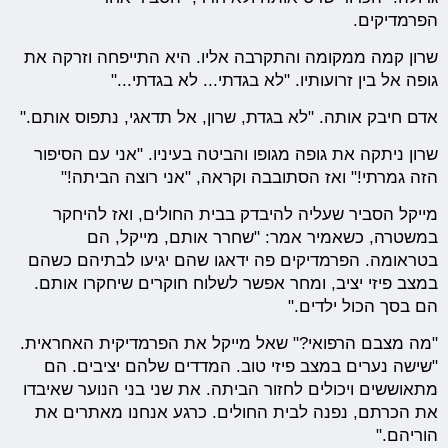
הפרמדיקים.
שרון קמה ממקומה והתקרבה אליו. היא התייפחה וזרקה את
גופה אל בין זרועותיו. "לא בגדתי... לא בגדתי..."
אדם חיבק אותה. "לא בגדת, שרון, אל תדאגי, נתפוס אותם."
שרון ניתקה את גופה מגופו והביטה בעיניו. "אני עם הסיפור
הזה גמרתי!" ואז הסתובבה וקראה, "אני רוצה הביתה!"
מייקל הסביר שעליה להיבדק בבית החולים, ואז להיחקר
במשטרה, כשאמיר אמר: "שחרר אותם, מייקל, הם
בטראומה. הפרמדיקים פה ידאגו שהם יגיעו לבתיהם כשהם
במצב פיזי יציב, ומחר אפשר לשלוח חוקרים שיחקרו אותם.
הם בסך הכול ילדים."
"מה מצבם הרפואי?" שאל מייקל את הפרמדיקית האחראית.
"שישה נערים במצב פיזי טוב. המדדים שלהם יציבים. הם
מתאוששים ויכולים לחזור הביתה. את שני בני הנוער שאיבדו
את הכרתם, נפנה לבית החולים. כרגע אנחנו מאתרים את
הוריהם."