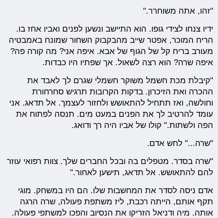
"זהו, אתה משוחרר."
ידיו צנחו לצידי גופו. הוא התיישב ונשען לפנים ואביו אחז בו.
הריח המוכר, אפטר שייב מהבקבוק השחור שמונח באמבטיה
מעורב בריח קל של הגוף של אבא. איפה אני? מה קורה פה?
איפה שרה? הוא רצה לשאול. אך שפתיו היו כבדות.
"קיבלת מכת חשמל משוקר חשמלי שגרם לך לאבד את
ההכרה ואת הזיכרון. בדקות הקרובות תרגיש סחרחורת
וחולשה, ואז תתחיל להתאושש ולחזור לעצמך. אל תדאג. אני
עומד להרטיב לך את הפנים במעט מים. תנסה לפתוח את
הפה ולשתות." קולו של אביו היה רך ודואג.
"שרה..." לחש אדם.
"שרה בסדר. מטפלים בה ובכל החברים שלך. צוות רפואי עוזר
להם להתאושש. אל תדאג, תישען לאחור."
אדם ניסה לסדר את המחשבות שלו. הם היו במשחק. מוגי
תקף אותם, הייתה רכבת, ליז משתפת פעולה, שרה הרגה
אותה. מיה ודניאל הזריקו את הנסיוב והפכו למשתפי פעולה.