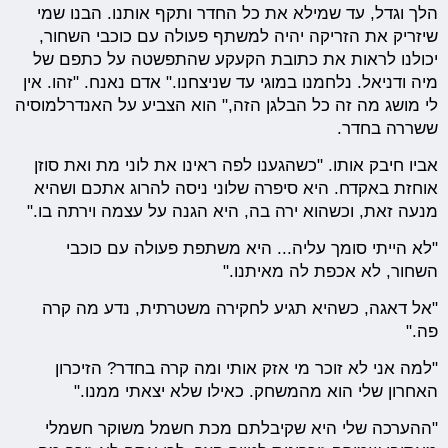
הלך וגדל, עד שמילא את כל החדר ותקף אותנו. הבנו שמי
שיזריק את הזריקה יהיה למשתף פעולה עם כוכבי השחור,
יכולנו לראות את כתובת הקעקע שהתפשטה על כתפם של
מיה ודניאל. נלחמנו במוגי עד שניצחנו." אדם נאנח. "זהו. אין
לי מושג מה זה כל הבלגן הזה," הוא הצביע על האנדרלמוסיה
ששררה בחדר.
אביו חיבק אותו. "כשהגענו לפה ראינו את לוני מת ואת סוזן
אוחזת באקדח. היא סיפרה שלוני ניסה להרוג אתכם ושהיא
מנעה זאת, וכשהוא ירה בה, היא הגנה על עצמה וירתה בו."
"לא הייתי סומך עליה... היא משתפת פעולה עם כוכבי
השחור, לא אכפת לה מאיתנו."
"אל דאגה, כשהיא תגיע לחקירה משטרתית, נדע מה קרה
פה."
"למה אני לא זוכר מי אזק אותי ומה קרה בחדר? הזיכרון
האחרון שלי הוא מהמשחק. כאילו שלא יצאתי ממנו."
"ההערכה שלי היא שקיבלתם מכת חשמל משוקר חשמלי