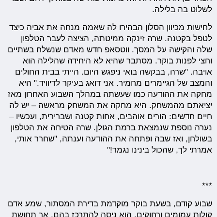
לשלוט בה בלילה.
לחישות מכיוון הסלון הבהירו לה שאמה מנחה את אביה כיצד
לטפל בקטנה. שרה זינקה ממיטתה, הציצה לעבר הטלפון
שלה והקישה על המסך. ווטסאפ חדש מאדם שנשלח בשתיים
וחצי לפנות בוקר. מסתבר שהיא לא היחידה שהלילה הוא
אויבה. "שרה, בבקשה בואי ניפגש היום. הייתי בבית החולים
והמצב של הגיימרים מחמיר. אני דואג בעיקר לדיוויד." היא
מחקה את ההודעה כמו שעשתה במהלך השבוע האחרון מאז
יציאתם מהמשחק. היא מחקה את המשחק מראשה – יש לה
חיים חדשים: הורים אוהבים, אחות קטנה ושברירית, ועכשיו –
נערה נוספת שנמצאת ברמת הגולן. שרה הטיחה את הטלפון
בשולחן, ואז שבה ופתחה את ההודעה וענתה, "שחרר אותי,
אמרתי לך, שהכול בינינו נגמר!"
***
שבוע קודם, בשעת בוקר מוקדמת בדירת המסתור, שמע אדם
קולות עמומים ורחוקים. הוא ניסה להתרכז בהם, אך תחושת