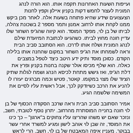
ועייפות השעות האחרונות תקפה אותו. הוא הורה לנהג
המונית לעצור לחמש דקות בקניון איילון וקפץ לחנות
הצעצועים שידע שהיא פתוחה בשעות אלה. לאחר מכן ביקש
ממנו לקחת אותו לרחוב אמנון ותמר מספר 2 בשכונת צהלה,
לביתו של בן לוי, מפקד המוסד. הוא קיווה שהג'יפ השחור שלו
עדיין חונה מחוץ לביתו. כשהגיעו לכתובת המיועדת שילם
לנהג המונית ושלח אותו לדרכו. הוא הסתובב סביב הבית
וראה לשמחתו את הג'יפ השחור במקום שהחנה אותו בלילה
הקודם. כסוכן מוסד ותיק ידע היטב כיצד לטפל במצבים
כאלה. הוא שלף מכיסו אולר שקנה בחנות בקניון ופרץ את
דלת הג'יפ, ואז גישש מתחת לכיסא הנהג ושמח לגלות שתיק
הציוד שלו מצוי במקומו. קאטר, פטיש וכמה מברגים יעזרו לו
להניע את הרכב כשיזדקק לכך, אבל ראשית עליו לסיים את
המשימה שלשמה הגיע.
אמיר הסתובב סביב הבית וראה שרכב הסקודה הכסוף של בן
לוי חונה בחנייה המוסתרת מהרחוב. יתרון נוסף לטובתי, חשב,
ונזכר שאם יש משהו שהריצו עליו צחוקים ב"ארגון" – כך כינו
את המוסד, זה שבן לוי אוהב לישון ומגיע למשרד אחרי עשר
בבוקר. מעניין איפה המאבטח של בן לוי, חשב. הרי לראש