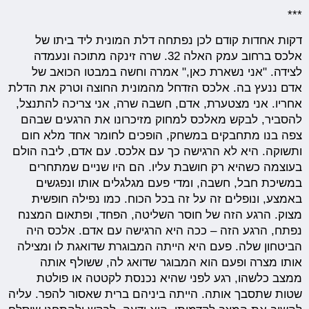
***
דקות אחדות קודם לכן נפתחה דלת המונית ליד ביתו של
אלכס ברחוב עמק האלה 32. שרה זינקה מתוכה ונעמדה
לצידה. "אני נשארת כאן," אמרה וחשה במבטו הכואב של
אדם ננעץ בה. אלכס הזדחל מהמונית החוצה וטרק את הדלת
אחריו. אני מצטערת, אדם, חשבה שרה, אני צריכה להתנצל,
להסביר, לבקש מאלכס למחוק מזיכרונו את הרגעים שבהם
צפה בנו מתחבקים במשחק, הופכים לחומר אחד מלא חום
ותשוקה. היא לא הרגישה כך עם אלכס. עם אדם, ליבה הולם
בעוצמה כשהיא רק חושבת עליו. הם היו שניים שמתחרים
במשיכת חבל, חשבה, ומדי פעם מגלגלים אותו ונפגשים
באמצע, ונופלים זה על זה בכל הכוח. כמו נפילה חופשית
מצוק. הרגע הזה של חוסר השליטה, הפחד, ופתאום המצנח
נפתח, הרגע הזה – ככה היא הרגישה עם אדם. אלכס היה
הביטחון שלה. פעם היא הייתה המבוגרת שדואגת לו ומצילה
אותו מצרה ופעם הוא המבוגר שדואג לה, ששולף אותה
ממצב כלשהו, רגע לפני שהיא נכנסת לקטטה או פולטת
שטות שתסבך אותה. הייתה ביניהם ברית שאסור להפר. עליה