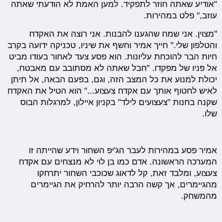
"אודיע שאתה חוזר לתפקיד. למען האמת לא הודעתי שאתה
עוזב," פלט במהירות.
"מצוין. אני שמח שהגענו להבנות. אני רוצה את האקדח
והטלפון שלי." חייך אמיר וחשף את שיניו, טכניקה ידועה בקרב
חיות הבר להוכחת עליונות. הוא פסע צעד לאחור בעודו מביט
אל פניו של מפקדו. "חבל שאתה לא מסתובב עם מאבטח,
יכולת למנוע את כל המצב הזה, וגם, בפעם הבאה, אל תיתן
לאיש לחטוף אותך עם אקדח צעצוע..." הוא הטיל את האקדח
שקנה בחנות "צעצועים לילד" בקניון איילון, למרגלות הבוס
שלו.
אמיר פסע במהירות לעבר הג'יפ השחור וידע שהייתה זו
המערכה הראשונה. אדם כמו בן לוי לא מנצחים עם אקדח
צעצוע, ומלבד זאת, קל לדאוג שכוכבי השחור יתרחקו
מהגיימרים, אך קשה הרבה יותר להרחיק את הגיימרים
מהמשחק.