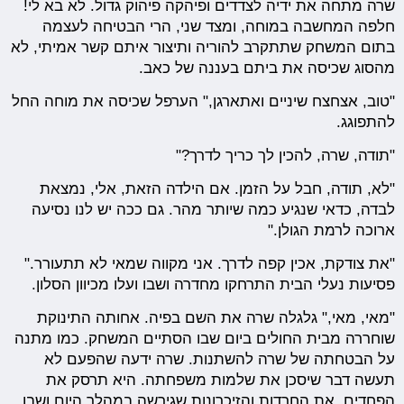
שרה מתחה את ידיה לצדדים ופיהקה פיהוק גדול. לא בא לי!
חלפה המחשבה במוחה, ומצד שני, הרי הבטיחה לעצמה
בתום המשחק שתתקרב להוריה ותיצור איתם קשר אמיתי, לא
מהסוג שכיסה את ביתם בעננה של כאב.
"טוב, אצחצח שיניים ואתארגן," הערפל שכיסה את מוחה החל
להתפוגג.
"תודה, שרה, להכין לך כריך לדרך?"
"לא, תודה, חבל על הזמן. אם הילדה הזאת, אלי, נמצאת
לבדה, כדאי שנגיע כמה שיותר מהר. גם ככה יש לנו נסיעה
ארוכה לרמת הגולן."
"את צודקת, אכין קפה לדרך. אני מקווה שמאי לא תתעורר."
פסיעות נעלי הבית התרחקו מחדרה ושבו ועלו מכיוון הסלון.
"מאי, מאי," גלגלה שרה את השם בפיה. אחותה התינוקת
שוחררה מבית החולים ביום שבו הסתיים המשחק. כמו מתנה
על הבטחתה של שרה להשתנות. שרה ידעה שהפעם לא
תעשה דבר שיסכן את שלמות משפחתה. היא תרסק את
הפחדים, את החרדות והזיכרונות שגירשה במהלך היום ושבו