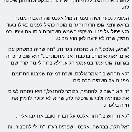
להשיב את המצב לקדמותו, היא ידעה. לבקש ולהתחנן שיסלח
לה.
המונית נסעה ושרה נעמדה מול אלכס שהיה גבוה ממנה
בראש וחצי. גופו הרזה והגרום מוטה כרגיל לפנים כאילו בעוד
רגע ייפול על פניו. משקפי השמש השחורים כיסו את עיניו. כמו
תמיד, שרה לא ידעה לאן הוא מביט.
"שמע, אלכס," היא כחכחה בגרונה, "מה שהיה במשחק עם
אדם, זאת אומרת, ברכבת, אני מתכוונת..." היא שוב כחכחה
בגרונה. גוש עמד במעמקי הלוע, "לא ברור לי מה קרה שם."
"לא חחחשוב," אמר אלכס. ושרה דמיינה שמבטו התרומם
מפניה אל השמים הכחולים.
"דווקא חשוב לי להסביר, כלומר להתנצל," היא ניסתה לגייס
את כוחותיה ולבקש שיסלח לה, שהיא לא יכולה לדמיין את
חייה בלעדיו.
"לא חחחשוב," חזר אלכס על דבריו וסובב את גבו אליה.
"אל תלך, בבקשה, אלכס." שפתיה רעדו, "תן לי להסביר. זה