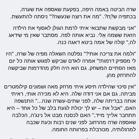
שרה הביטה באמה היפה, בפקעת שאספה את שערה,
בכתפיה ש?ָח?. "מה את רוצה שנעשה?" ניסתה להתעשת.
"אני מבקשת שתבואי איתי לרמת הגולן לאסוף את הילדה
הזאת ששמה אֵלי. נביא אותה לפה. מסתבר שאין מי שידאג
לה," קולה של אמה ביטא דאגה כנה.
"ולמה את צריכה אותי?" נפלטה השאלה מפיה של שרה, "היו
לי מספיק דרמות!" אמרה לאדם שביקש לפגוש אותה כל יום
מאז הסתיים המשחק. גם הוא היה חלק מהדרמות שביקשה
להתרחק מהן.
"אין סיכוי שהילדה תיסע איתי מרחק מאה ושמונים קילומטרים
מביתה, גם אם אני דודה שלה. היא לא מכירה אותי, ראיתי
אותה בבריתה שלה, לפני שתים-עשרה שנה..." התנשפה
האם, "אבל את – יש לך יכולת לגעת בלב של כל אחד – היא
תתחבר אלייך מייד," האם לכסנה מבט אל נינג'ה, הכלבה
שאספה שרה מהרחוב לפני שנים רבות וכעת שכבה
למרגלותיה, מכורבלת בפרוותה החומה.