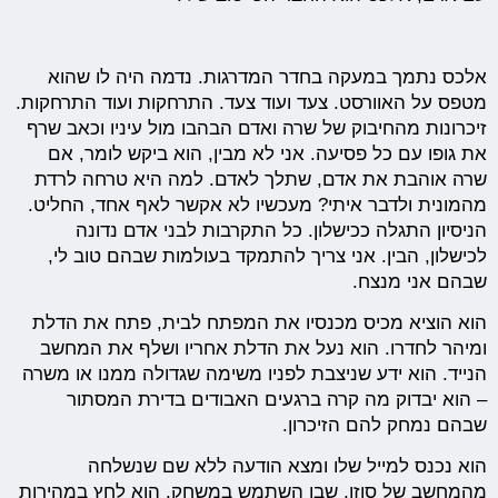
אלכס נתמך במעקה בחדר המדרגות. נדמה היה לו שהוא
מטפס על האוורסט. צעד ועוד צעד. התרחקות ועוד התרחקות.
זיכרונות מהחיבוק של שרה ואדם הבהבו מול עיניו וכאב שרף
את גופו עם כל פסיעה. אני לא מבין, הוא ביקש לומר, אם
שרה אוהבת את אדם, שתלך לאדם. למה היא טרחה לרדת
מהמונית ולדבר איתי? מעכשיו לא אקשר לאף אחד, החליט.
הניסיון התגלה ככישלון. כל התקרבות לבני אדם נדונה
לכישלון, הבין. אני צריך להתמקד בעולמות שבהם טוב לי,
שבהם אני מנצח.
הוא הוציא מכיס מכנסיו את המפתח לבית, פתח את הדלת
ומיהר לחדרו. הוא נעל את הדלת אחריו ושלף את המחשב
הנייד. הוא ידע שניצבת לפניו משימה שגדולה ממנו או משרה
– הוא יבדוק מה קרה ברגעים האבודים בדירת המסתור
שבהם נמחק להם הזיכרון.
הוא נכנס למייל שלו ומצא הודעה ללא שם שנשלחה
מהמחשב של סוזן, שבו השתמש במשחק. הוא לחץ במהירות