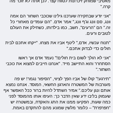
מאסיבי שמוחק זיכרונות לטווח קצר. לכן אתה לא זוכר מה
קרה."
"אני יודע שבחקירה שערכנו גילינו שכוכבי השחור הם אמה
וונג, סם וונג וג'ף וונג," אמר אדם. "הם עומדים מאחורי כל
זה." הם "הרעים", חשב, כמו בילדותו, כשחילק את העולם
לטובים ורעים.
"תנוח עכשיו, אדם," ליטף אביו את מצחו. "ייקחו אתכם לבית
חולים כדי לבדוק אתכם."
"אני לא הולך לשום בית חולים!" נעמד אדם אך ראשו
הסתחרר והוא התיישב מייד. "אנחנו חייבים למצוא את כוכבי
השחור."
"תירגע!" קולו של אביו הפך לציווי, "הסיפור נגמר! יש פה
מעורבות של המשטרה והארגון החשאי, המוסד. אנחנו נמצא
אותם ונגן עליכם." אמיר השתדל להיות ברור ככל האפשר אף
שעמוק בליבו ידע שאין הדבר כך: העיפו אותו מהמוסד לפני
כמה שעות, הפקיעו ממנו את התג והאקדח, ובמשטרה יש
"חפרפרת" – כלומר מלשין שמונע מהם להתקדם באמת.