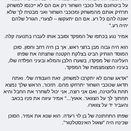
על ביטחונם מול כוכבי השחור רק אם הם לא ייכנסו למשחק.
תרחיק אותם מהמשחק ומכוכבי השחור ואני מבטיח לך שלא
יאונה להם כל רע. אם הם יתעקשו – לצערי, הגורל שלהם
יהיה רע."
אמיר נגע בכתפו של המפקד וסובב אותו לעברו בתנועה קלה.
הוא היה גבוה מבן בחצי ראש, אך בן היה רחב וחסון. סוכן
המוסד הוותיק הביט בצלקת הקטנה שחצתה את שפתו
העליונה של מפקדו, בשערו הלבן והמלא ובעיני הפלדה שלו,
בעיניו המצומצמות של המפקד.
"אדאג שהם לא יתקרבו למשחק, זאת העבודה שלי. ואתה
תדאג שכוכבי השחור יתרחקו מהם. תזכור, הראש שלך נמצא
תחת גליוטינה, ואם אני רוצה, אני יכול לשחרר את החבל והיא
תחתוך לך על הצוואר. אאוץ'..." אמיר עיווה את פניו בכאב
והעביר יד על צווארו.
שפתו התחתונה של בן לוי רעדה. הוא שנא את אמיר, הסוכן
שכינויו היה "שאול האינסטלטור".