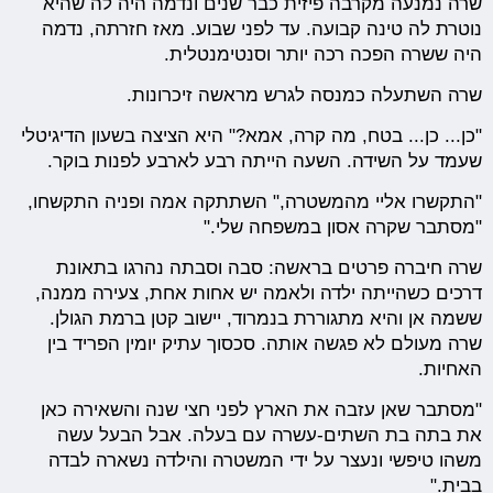
שרה נמנעה מקרבה פיזית כבר שנים ונדמה היה לה שהיא
נוטרת לה טינה קבועה. עד לפני שבוע. מאז חזרתה, נדמה
היה ששרה הפכה רכה יותר וסנטימנטלית.
שרה השתעלה כמנסה לגרש מראשה זיכרונות.
"כן... כן... בטח, מה קרה, אמא?" היא הציצה בשעון הדיגיטלי
שעמד על השידה. השעה הייתה רבע לארבע לפנות בוקר.
"התקשרו אליי מהמשטרה," השתתקה אמה ופניה התקשחו,
"מסתבר שקרה אסון במשפחה שלי."
שרה חיברה פרטים בראשה: סבה וסבתה נהרגו בתאונת
דרכים כשהייתה ילדה ולאמה יש אחות אחת, צעירה ממנה,
ששמה אן והיא מתגוררת בנמרוד, יישוב קטן ברמת הגולן.
שרה מעולם לא פגשה אותה. סכסוך עתיק יומין הפריד בין
האחיות.
"מסתבר שאן עזבה את הארץ לפני חצי שנה והשאירה כאן
את בתה בת השתים-עשרה עם בעלה. אבל הבעל עשה
משהו טיפשי ונעצר על ידי המשטרה והילדה נשארה לבדה
בבית."