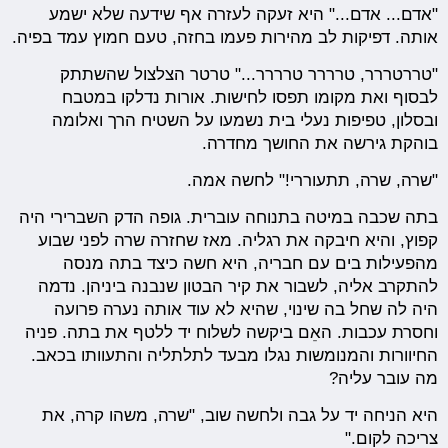
"אדם... אדם..." היא זעקה לעזרה אף שידעה שלא ישמע
אותה. דפיקות לב מהירות פעמו בחזה, טעם חמוץ עמד בפיה.
"טררטררר, טרררר טרררר..." טרטר הצלצול שהשתתק
לבסוף ואת מקומו תפסו לחישות. אורות נדלקו במטבח
ובסלון, טפיפות נעלי בית נשמעו על השטיח הרך ואלומה
בוהקת גירשה את החושך מחדרה.
"שרה, שרה, תתעוררי!" לחשה אמה.
בתה שכבה במיטה בתנוחה עוברית. גופה הדק השברירי היה
קפוץ, והיא חיבקה את רגליה. מאז שחזרה שרה לפני שבוע
מהפעילות בים עם חבריה, היא חשה כיצד בתה מנסה
להתקרב אליה, לשבור את קיר הבטון שנבנה ביניהן. נדמה
היה לה שחל בה שינוי, שהיא לא עוד אותה נערה פרועה
וחסרת עכבות. האֵם ביקשה לשלוח יד ללטף את בתה. פניה
החיוורות והמנומשות נגלו מבעד לתלתליה והתעוותו בכאב.
מה עובר עליה?
היא הניחה יד על גבה ולחשה שוב, "שרה, משהו קרה, את
צריכה לקום."