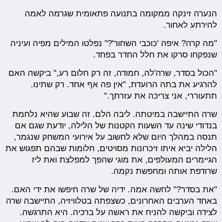
הנערה זינקה ממקומה בתנועה פתאומית שגרמה לאמה
להירתע לאחור.
"מה קרה? איפה 'כוכבי השחור'?" נפלטו המילים מפיה ועיניה
שנפקחו סרקו את חלל החדר בפחד.
"הכול בסדר, שרה'לה, חמודה, זה רק חלום רע," ביקשה האם
להרגיע את בתה הרועדת, "אין פה אף אחד. רק שתינו.
תתעוררי, אני צריכה את עזרתך."
שרה התיישבה במיטתה. ליבה הלם. זה שבוע שהיא נלחמת
בנדודי שינה עד השעות הקטנות של הלילה, יודעת שגם אם
תנסה במהלך היום שלא לחשוב על אירועי המשחק שנגמר,
הלילה יביא איתו זיכרונות מסויטים, חלומות שבהם תפגוש את
הגיימרים המעולפים, את מוגי שהפך למפלצת ואת ליז
שרודפת אותה ומחפשת נקמה.
"את בסדר?" לחשה אמה. ידיה של שרה חיפשו את ידי האם.
באחד הערבים האחרונים, כשצפתה בטלוויזיה, התיישבה שרה
לצידה וביקשה להניח את ראשה על ברכיה. היא התרגשה.