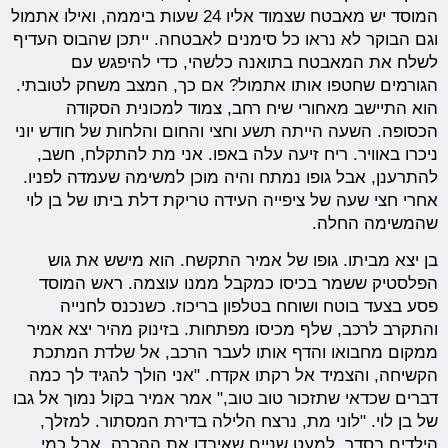
המוסד יש מאבטח שצמוד אליו 24 שעות ביממה, ואילו אתמול
וגם הבוקר לא נראו כל סימנים לאבטחה. ייתכן שהבוס העדיף
לשלח את המאבטח בתואנה כלשהי, כדי להיפגש עם
הגורמים שחטפו אותו אתמול? אם כך, המצב משחק לטובתי.
הוא התיישב מאחורי שיח רחב, צמוד למכונית הסקודה
הכסופה. השעה הייתה תשע וחצי והחום והלחות של חודש יוני
ניכרו באוויר. ריח זיעה עלה באפו. אני מת להתקלח, חשב,
להתרענן, אבל גופו נמתח והיה מוכן למשימה שעמדה לפניו.
אחרי חצי שעה של ציפייה העידה טריקת דלת ביתו של בן לוי
שהמשימה החלה.
בן יצא מביתו. גופו של אמיר התקשח. הוא מישש את גוש
הפלסטיק ששמר בכיסו כמקבל ממנו עוצמה. ראש המוסד
פסע בצעד בוטח ושוחח בטלפון בריכוז. כשנכנס לחנייה
והתקרב לרכב, שלף מכיסו מפתחות. בזינוק מהיר יצא אמיר
ממקום מחבואו והדף אותו לעבר הרכב, אל שלדת המתכת
הקשיחה, והצמיד אל רקתו אקדח. "אני הולך להגיד לך כמה
דברים שכדאי שתזכור טוב טוב," אמר אמיר בקול נמוך אל גבו
של בן לוי. "לוני מת, נרצח הלילה בדירת המסתור. למזלך,
הילדים בסדר, למעט שניים שאיבדו את ההכרה. אבל כמי