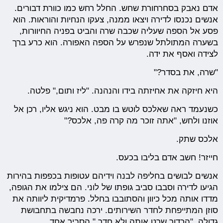
אדם נאבק בסחרחורת שחש. החלל רחש כמו כוורת דבורים.
אנשים נכנסו לדירה ויצאו ממנה, צעקו הנחיות והוראות. הוא
פסע אל הספה שעליה שכבה שרה והביט בפניה החיוורות,
בשערה המתולתל שנפרש על הספה האפורה. הוא כרע ברך
לצידה ואסף את ידה.
"שרה, את בסדר?"
היא חיזקה את אחיזתה בידו והנהנה. "ליז ותום," פלטה.
כשנעמד ראה שאלכס לוטש בו מבט. הוא ניגש אליו, רכן אל
אוזנו ולחש, "אתה זוכר מה קרה פה, אלכס?"
אלכס שתק.
חייזר! חשב אדם בליבו בכעס.
אנשים לבושים בחליפה לבנה וידיהם עטופות בכפפות בהירות
הגיעו לדירה וסבבו סביב גופתו של לוני. הם צילמו את הגופה,
מדדו אותה מכל כיוון והסתובבו בחלל. פרמדיקית ליוותה את
סוזן המתייפחת לחדר השירותים. ירכה נחבשה בתחבושת
גדולה. "הכדור שרט אותה ולא חדר," הסביר אחד