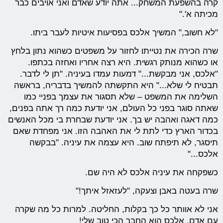
קרה בהשפעת המשחק... אתה יודע שאדם ואני אויבים כבר
מכיתה א'."
"לא חשוב," המשיך אלכס בפסיעות איטיות לעבר ביתו.
שרה הכירה את נטייתו לחזור על משפטים כשהוא נתון בלחץ
או כשהוא מנותק רגשית. היא רצה אחריו ואחזה בכתפו.
"אלכס, אני מבקשת..." דמעות עמדו בעיניה. "תן לי לדבר.
תבטיח לי שלא..." היא התקשתה להמשיך בדבריה, בראשה
השלימה את המשפט – שלא תסגור את עצמך בפניי כמו
שאתה סוגר בפני כל העולם, אני יודעת כמה רך אתה בפנים,
כמה דאגה ואהבה יש בך. אני יודעת שבחרת בי מכל האנשים
בכדור הארץ כדי לתת לי את האהבה הזו. אני מפחדת שאם
תיסגר, לא תיפתח שוב. היא עצמה את עיניה. "בבקשה
אלכס..."
כשפקחה את עיניה אלכס לא היה שם.
שרה בעטה באבן וצעקה, "לעזאזל איתך!"
אני לא אוותר כל כך בקלות, החליטה. למרות כל מה שקרה
עם אדם, אלכס הוא החבר הכי טוב שלי!