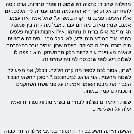
מהילדה שהכיר: כתפיה היו שמוטות ופניה טרודות. אדם ניסה
להתקרב אליה, אך היא התעלמה ממנו ועמדה ליד אלכס. גם
אליו הזעיפה פנים. מה קרה במשחק? שאל אמיר את עצמו.
אמנם שמע מאדם מה הם עברו, אבל מה קרה בין שמונת
הגיימרים? אילו בריתות נחתמו, אילו אהבות וקרבות פעפעו
בהם? את המידע הזה, ידע, לא יקבל מבנו. היחידה שראשה
היה מורם ומבטה ממוקד, הייתה שרון. אמיר נזכר בהצהרתה
שאינה מעוניינת עוד להיות חלק מהמשחק. היא נופפה לו
לשלום רגע לפני שנכנסה למונית שהזמינה.
"שרון, אסור לכם לספר מה קרה הלילה. בכלל, אני מציע לך
לשכוח מהעניין. אני אדאג לביטחונכם." הסוכן החשאי הבכיר
העביר את מבטו האומר אמינות על פני ששת השחקנים
ותוכנית נרקמה במוחו.
ששת הגיימרים נשלחו לבתיהם בשתי מוניות נפרדות ואמיר
עלה על השלישית.
השעה הייתה תשע בבוקר. התנועה בנתיבי איילון הייתה כבדה