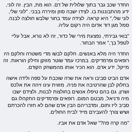
החדר שכב גבר בתוך שלולית של דם. הוא מת, הבין. זה לוני,
ידע מהתבוננות בו. לצידו ישבה סוזן ומיררה בבכי. "לוני שלי,
לוני שלי," היא קראה. לצידה עמד בחור שלבש חולצה לבנה.
סמל מגן דוד אדום היה רקום עליה.
"בואי גבירתי, נפצעת מירי של כדור, זה לא נורא, אבל עליי
לטפל בך," אמר הבחור.
החדר היה מלא באנשים. חלקם לבשו מדי משטרה וחלקם היו
רופאים ופרמדיקים. במרכז עמד שוטר מזוקן וחילק הוראות. זה
מייקל, ידע אדם. הוא הכיר אותו מהמשחק הקודם.
אדם הביט סביבו וראה את שרה שוכבת על ספה ולידה אישה
בחלוק לבן שהרטיבה את פניה. מזווית עינו זיהה את אלכס
ושרון. גם בהם טיפלו אנשים בחולצות לבנות, ולצידם ישבו
מיה ודניאל, מבטם המום. רופאים ופרמדיקים התקהלו גם
סביב ליז ותום, ומדבריהם הבין אדם שהם לא חזרו להכרתם
ושיש צורך להעבירם מייד לבית החולים.
"מה קרה פה?" שאל אדם את אביו.