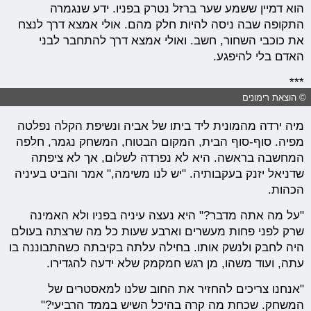
הוא דמיין ששמע שער ברזל נטרק בפניו. ידע שנגמרה
התקופה שבה ניסה להיות חלק מהם. אולי אמצא דרך לנצח
את כוכבי השחור, חשב. ואולי אמצא דרך להתחבר לבני
האדם בלי להיפגע.
***
© הוצאת רימונים
מיה ירדה מהמונית ליד ביתו של אביה ונשיפת הקלה נפלטה
מפיה. סוף-סוף הבית, המקום הבטוח, המשחק נגמר, חלפה
המחשבה בראשה. היא לא נפרדה לשלום, אך לא ציפתה
שדניאל יזנק בעקבותיה. "יש לנו משימה," אמר והביט בעיניה
הכהות.
"על מה אתה מדבר?" היא נעצה עיניה בפניו ולא האמינה
שרק לפני פחות מעשרים וארבע שעות כל מה שרצתה בעולם
היה לחבק ולנשק אותו. בחילה עלתה בקיבתה כשהתבוננה בו
עתה, ועוד משהו, מן רגש חמקמק שלא ידעה להגדירו.
"אנחנו צריכים להחזיר את החוב שלנו למאסטרים של
המשחק. שכחת מה קרה בהיכל השיש בממד הרביעי?"