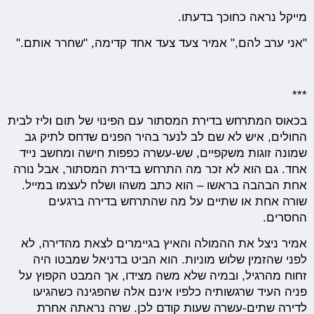
מייקל נראה כחוכך בדעתו.
"אני ערב להם," אמיר צעד צעד אחד קדימה, "שחרר אותם."
***
בכאוס המתרחש בדירת המסתור עם הפינוי של תום וליז לבית
החולים, איש לא שם לב לנער בהיר הפנים שדחס לתיק גב
שמונה זוגות משקפיים, שש-עשרה כפפות חישה ומחשב נייד
אחד. גם הוא לא זכר מה התרחש בדירת המסתור, אבל נורה
אחת הבהבה בראשו – הוא כתב משהו ושלח לעצמו במייל.
שורה אחת או שתיים על מה שהתרחש בדירה ברגעים
החסרים.
אמיר ניצל את ההמולה והאיץ בגיימרים לצאת מהדירה, לא
לפני שהזמין שלוש מוניות. הוא הביט בדניאל שמבטו היה
זחוח מהרגיל, ובמיה שלא משה מצידו, אך המבט הקפוץ על
פניה העיד שרגשותיה כלפיו אינם אלה שהפגינה כשהגיעו
לדירה שתים-עשרה שעות קודם לכן. שרה נראתה אחרת