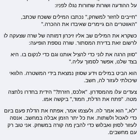
על ההודעה ושורות שחורות נגלו לפניו:
"חייבים לחזור למשחק," נכתבו המילים ששכח שכתב,
"האווטרים הם גיימרים שאיבדו את ההכרה."
כשקרא את המילים שב אליו זיכרון דמותה של שרה שצעקה לו
לרשום זאת בדירת המסתור. שורה נוספת הופיעה:
"סוזן הרגה את לוני כדי להציל אותנו וגם כדי לנקום בו. היא
בצד שלנו, אפשר לסמוך עליה."
הוא הביט במילים וידע שסוזן נמצאת בידי המשטרה. הלוואי
שיכולתי לעזור לה, חשב.
צעדים עלו מהמסדרון. "אלכס, חזרת?" הידית בחדרו נלחצה
מטה. "פתח את הדלת, חמוד," ביקשה אמו.
"לא," הוא אמר לה. ולעצמו אמר, אפתח את הדלת פעם ביום
כדי לאכול ולשתות. את כל יתר הזמן אבלה במחשב. אנסה
לעזור לסוזן ואבלוש כדי להבין מה קורה במשחק. אני טוב רק
עם מחשבים.