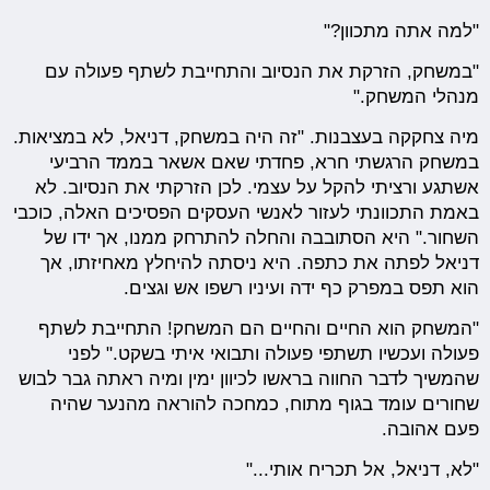
"למה אתה מתכוון?"
"במשחק, הזרקת את הנסיוב והתחייבת לשתף פעולה עם
מנהלי המשחק."
מיה צחקקה בעצבנות. "זה היה במשחק, דניאל, לא במציאות.
במשחק הרגשתי חרא, פחדתי שאם אשאר בממד הרביעי
אשתגע ורציתי להקל על עצמי. לכן הזרקתי את הנסיוב. לא
באמת התכוונתי לעזור לאנשי העסקים הפסיכים האלה, כוכבי
השחור." היא הסתובבה והחלה להתרחק ממנו, אך ידו של
דניאל לפתה את כתפה. היא ניסתה להיחלץ מאחיזתו, אך
הוא תפס במפרק כף ידה ועיניו רשפו אש וגצים.
"המשחק הוא החיים והחיים הם המשחק! התחייבת לשתף
פעולה ועכשיו תשתפי פעולה ותבואי איתי בשקט." לפני
שהמשיך לדבר החווה בראשו לכיוון ימין ומיה ראתה גבר לבוש
שחורים עומד בגוף מתוח, כמחכה להוראה מהנער שהיה
פעם אהובה.
"לא, דניאל, אל תכריח אותי..."