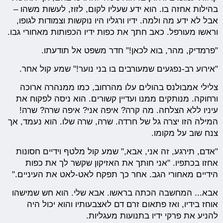
בהילות אחזה בו. הוא ידע שעליו לקום, לזוז, לעשות משהו –
אבל לא ידע מה ולמה. ידיו ורגליו היו נוקשות וצמודות לגופו,
וראשו מעורפל. כאב חתך את כפות ידיו הכפותות מאחורי גבו.
"פרמדיק, מהר, בוא לכאן!" חדר משפט אל תודעתו.
"אירוע רב-נפגעים שמעורבים בו בני נוער!" שמע קול אחר.
צלילי אמבולנס בהולים עלו מהרחוב, כמו ממנהרה ארוכה
ורחוקה. מנותקים ממנו ועדיין קשורים. הוא ניסה לפקוח את
עיניו ללא הצלחה. מה קרה? איפה אני? איפה שרה? שרה!
המילה הזו יצרה גל של חרדה. שרה, שרה שלו. הוא נעמד, אך
צנח שוב על מקומו.
"אדם, תירגע, זה אני, אבא," שמע קול מלטף וידיים חסונות
אחזו בכתפיו. "אני חותך את האזיקון שקשר לך את כפות
הידיים מאחורי הגב. אחר כך תפקח לאט-לאט את העיניים."
אבא... המחשבה הכתה בראשו. אבא שלי. הוא חש שמישהו
אוחז בידיו, ואז פתאום זרם דם לאצבעותיו והוא יכול היה
להניע את פרקי ידיו בתנועות מעגליות.