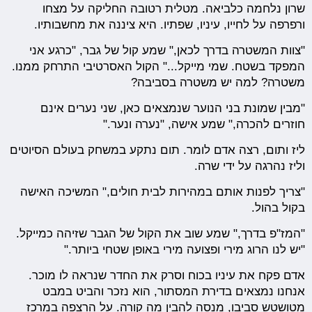
שרון נלחמה כלביאה. מטלית רטובה החליקה על מצחו
ורפרפה על לחייו, עיניו, שפתיו. היא ציננה את מחשבותיו.
"צוות המשטרה בדרך לכאן," שמע קול של גבר, "כרגע אני
המפקד בשטח. שמי מייקל..." הקול האסרטיבי התרחק ממנו.
משטרה? למה יש משטרה בסביבה?
"מבין שמונת בני הנוער שנמצאים כאן, שני נערים אינם
חוזרים להכרה," שמע אישה, "נערה ונער."
ליז ותום, רצה אדם לומר. תום נתקע במשחק בעולם הסיוטים
וליז נהרגה על ידי שרה.
"צריך לפנות אותם במהירות לבית חולים," המשיכה האישה
בקול בהול.
"המז"פ בדרך," שמע שוב את הקול של הגבר שזיהה כמייקל.
"יש לנו הרוג מירי ופצועה מירי באופן שטחי ביותר."
אדם פקח את עיניו בכוח וסרק את החדר שנראה לו מוכר.
אנחנו נמצאים בדירת המסתור, הוא נזכר והביט במבט
מטושטש סביבו, מנסה להבין מה קורה. על הרצפה במרכז