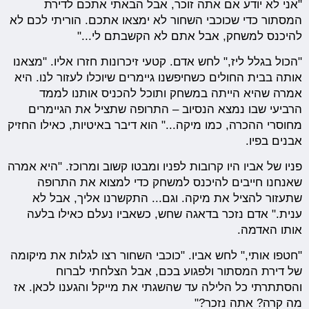
"אני לא יודע אם אתה זוכר, אבל הבאתי אתכם לדירת
המסתור כדי שכוכבי השחור לא ימצאו אתכם. הוריתי לכם לא
להיכנס למשחק, אבל אתם לא הקשבתם לי..."
"הכול בגלל ליז," לחש אדם. קטעי זיכרונות חזרו אליו. "מצאנו
אותה בבית החולים כשחיפשנו גיימרים שיוכלו לעזור לנו. היא
אמרה שהיא הייתה במשחק ותוכל להכניס אותנו לממד
הרביעי שבו נמצא הנסיוב – התרופה שתציל את הגיימרים
מחוסרי ההכרה, כמו מיקה..." הוא דיבר באיטיות, כאילו החזיק
אבנים בפיו.
פניו של אביו היו קרובות לפניו ומבטו קשוב ומרוכז. "היא אמרה
שאנחנו חייבים להיכנס למשחק כדי למצוא את התרופה
שתעזור להציל את מיקה. וגם... התקשרנו אליך, אבל לא
ענית." אדם נזכר בדאגה שחש, כשאביו נעלם כאילו בלעה
אותו האדמה.
"חטפו אותי," לחש אביו. "כוכבי השחור רצו לגלות את מיקומה
של דירת המסתור ולפגוע בכם, אבל הצלחתי לברוח
והסתתרתי כל הלילה עד שהשגתי את מייקל והגענו לכאן. אז
מה קרה? אתה נזכר?"