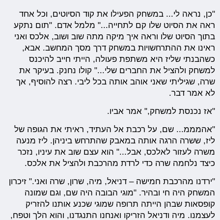
"כן, נראה לי... במשחק הפעילו את קוד הסיוטים, וכל אחד
ראה את הסיוט שלו קם לתחייה..." מלמל אדם. "תום נתקע
בתוך הסיוט שלו וראה איך מיקה מתה שוב ושוב, אלכס ואני
ראינו את ההתרחשויות במשחק דרך מסך המחשב. אבא,
כשהבנתי שליז היא משתפת פעולה, הייתי חייב להיכנס
למשחק ולהציל את החברים שלי..." קולו נחנק. בעיקר את
שרה, שגיליתי שאני אוהב אותה בכל ליבי. רצה להוסיף, אך
לא אמר דבר.
"אז נכנסת למשחק," אמר אביו.
"אהמממ... שם, על רכבת אל העתיד, ראיתי את הגופה של
ליז, ששרה הרגה אותה במאבק שהתרחש ביניהן. ליז מנעה
משרה לעזור לאלכס, אבל..." הוא עצם שוב את עיניו, נזכר
כיצד נלחמה שרה כדי לרדת מהרכבת ולהציל את אלכס.
"ירדנו מהרכבת חמישה – דניאל, מיה, שרון, שרה ואני." זיכרון
המשחק היה חי ובהיר. "מוגי הבובה היה שם, וגם שמונה
קופסאות שבהן הייתה תרופה שמוגי שכנע אותנו להזריק
לעצמנו. מיה ודניאל הזריקו ואנחנו התנגדנו, והוא הלך וטפח,