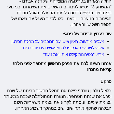
החלק האחרון בטרילוגיה המוצלחת של דנה אבירם -
"המשחק 3", יסייע לגיבורים להשלים את משימתם. בני נוער
רבים חיכו בציפייה דרוכה לדעת מה עלה בגורל חבורת
הגיימרים הנועזים – וכעת יוכלו לסגור מעגל עם צאתו של
הספר השלישי והאחרון.
עוד בערוץ הבידור של פרוגי:
מעלים מודעות: ראיון אישי עם הכוכבים על מחלת הסרטן
אירוע לשבוע: פארק נינג'ה ומפגשים עם יוטיוברים
מרגי: "בטירונות קיללו אותי ואת נועה"
אנחנו השגנו לכם את הפרק הראשון מהספר לפני כולם!
קריאה מהנה!
פרק 1
צלצול טלפון טורדני פילח את החלל החשוך בביתה של שרה
ופרע את שנתה הטרופה. הנערה המתולתלת שכבה במיטתה
עצומת עיניים, וניסתה לקרוע את עצמה משאריות חלום
הבלהה שתקף אותה שוב ושוב במהלך השבוע האחרון.