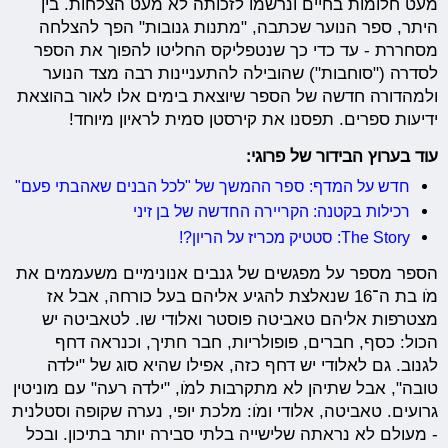
מעט חלומות בחיים ונרשמו לזכותה לא מעט הצלחות. בין
היתר, ספר הנוער שכתבה, "מתנות גנובות" הפך להצלחה
מסחררת - עד כדי כך שנטפליקס החליטו להפוך את הספר
לסדרה ("סוחבות") שהובילה להתעניינות רבה מצד הנוער
ולמהדורה חדשה של הספר שיוצאת בימים אלו לאור בהוצאת
ידיעות ספרים. תפסנו את קירסטן סמית לראיון מיוחד!
עוד בערוץ הבידור של פרוגי:
חדש על המדף: ספר ההמשך של "לכל הבנים שאהבתי פעם"
רכילות בקטנה: הקריירה החדשה של בן זיני
The Story: סטטיק מכריז על הריון?!
הספר מספר על מפגשים של גנבים אנונימיים משעממים את
מֹו בת ה־16 שנאלצת להגיע אליהם בעל כורחה, אבל אז
מצטרפות אליהם טאביטה פוסטר ואלודי שו. לטאביטה יש
הכול: כסף, חברים, פופולריות, חבר חתיך, וכנראה דחף
לגנוב. גם לאלודי יש דחף כזה, אפילו שהיא סוג של "ילדה
טובה", אבל שתיהן לא מתקרבות למֹו, "ילדה רעה" עם מוניטין
גרועים. טאביטה, אלודי ומֹו: מלכת יופי, נערה שקופה וסטלנית
- מעולם לא נראתה שלישייה בלתי סבירה יותר בתיכון. ובכל