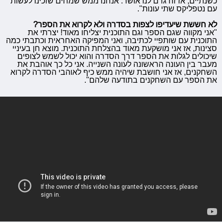
כשנתיים, אז זה גרם לנו אושר. אנחנו ממש שמחים שזכינו לעשות
עם נטפליקס שתי עונות".
לא חששת שיעדיפו לצפות בסדרה ולא לקרוא את הספר?
"אני מקווה שגם הספר וגם התוכנית יצליחו מאוד! יצרתי את
התוכנית עם שותפיי לכתיבה, ואני המפיקה האחראית וכתבתי כמה
סצינות, אז אני מושקעת מאוד בהצלחת התוכנית. מוצא חן בעיניי
שיכולים לגלות את הספר דרך הסדרה והוא יכול לשמש לצופים
מעבר בין העונה הראשונה לעונה השנייה. אני כל כך אוהבת את
השחקנים, אז אני חושבת שיהיה ממש כיף לאוהבי הסדרה לקרוא
את הספר עם השחקנים בתודעה שלהם".