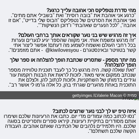
מהי סדרת נטפליקס הכי אהובה עלייך כרגע?
"כרגע אני אוהבת את "בובה רוסית" ואת "בשבילי אתם מתים".
ואני אוהבת את הסרטים של נטפליקס "הבוס שלי בדייט", "אם זו
אהבה", "לכל הנערים שאהבתי" ו"דוכן הנשיקות"".
איך זה מרגיש שיש בני נוער שקוראים אותך ברחבי העולם?
"זה מרגש ומשמח אותי. אני מקווה שהספר יגיע לנערים ונערות
בכל רחבי העולם ואשמח לשמוע מה דעתם! אפשר ליצור אתי
קשר בטוויטר ובאינסטגרם - kiwilovesyou@ - אתם מוזמנים!".
מה יותר מספק - שתסריט שכתבת הופך להצלחה או ספר שלך
הופך להצלחה?
"זאת שאלה קשה. היה מרגש כל כך לעבד תוכנית טלוויזיה מספר
שנכתב ממקום אישי מאוד. לזכות לראות את הבנות רוקמות עור
וגידים בדמותן של השחקניות, ולזכות לכתוב להן, ולצלם את
התוכנית באחת מהערים שגרתי בהן, כל אלה גרמו לי אושר רב".
סמית © gettyimges.ILValerie Macon
איזה טיפ יש לך לבני נוער שרוצים לכתוב?
"נסו לכתוב כמה עמודים מדי יום. כתבו את הרעיונות שלכם ושימרו
אותם מסודרים בתיקיית רעיונות. קיראו ספרים ותסריטים בסוגה
שלכם. היו תלמידים נלהבים של הכתיבה שאתם אוהבים. העבודה
הקשה שלכם תשתלם!".