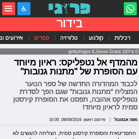
בידור
רכילות
קולנוע
טלוויזיה
ספרים
אירועים ובי
© צילום: gettyimges.ILJesse Grant
מהמדף אל נטפליקס: ראיון מיוחד
עם הסופרת של "מתנות גנובות"
לכבוד המהדורה החדשה של ספר הנוער
המצליח "מתנות גנובות" שגם הפך לסדרת
נטפליקס אהובה, תפסנו את הסופרת קירסטן
סמית לראיון מיוחד!
משה אבוטבול
פרסום ראשון: 09/09/2019, 16:00
התסריטאית והסופרת קירסטן סמית, הצליחה להגשים לא