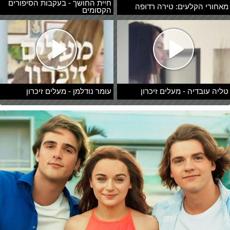
חיית החושך - בעקבות הסיפורים
מאחורי הקלעים: טירה רדופה
הקסומים
טליה עובדיה - מעלים זיכרון
עומר נודלמן - מעלים זיכרון