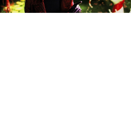
חדשות הקולנוע: הספין-אוף של ווילי וונקה מקבל
תאריך שחרור
חדשות הקולנוע: נטפליקס ישחררו סרט חדש
בכל שבוע