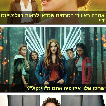
אהבה באוויר: הסרטים שכדאי לראות בוולנטיינס
דיי
שחקו וגלו: איזו פיה אתם מ"ווינקX"?