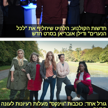
חדשות הקולנוע: הלהיט שיחליף את "לכל
הנערים" ודילן אובריאן בסרט חדש
גורל אחד: כוכבות "ווינקס" מעלות רעיונות לעונה