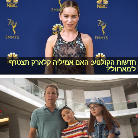
חדשות הקולנוע: האם אמיליה קלארק תצטרף
ל'מארוול'?