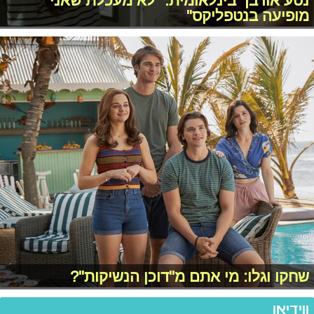
נטע אורבך בינלאומית: "לא מעכלת שאני
מופיעה בנטפליקס"
שחקו וגלו: מי אתם מ"דוכן הנשיקות"?
ווידיאו