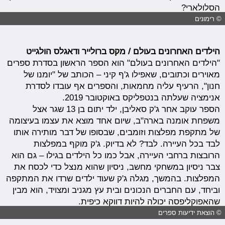
הסלולארי?
© רימונים
הילדים האחרונים בעולם / מקס ברולייר ודאגלס הולגייט
"הילדים האחרונים בעולם" הוא הספר הראשון בסדרת ספרים
מאוירים וכתובים, שאפילו ג'ף קיני – הכותב של "יומנו של
חנון", הרעיף עליה מחמאות, והספרים אף עובדו לסדרת
אנימציה שעלתה בנטפליקס באוקטובר 2019.
הספר עוקב אחר ג'ק סאליבן, ילד יתום בן 13 שגר אצל
משפחת אומנה בארה"ב, שיום אחד מוצא את עצמו בעיצומה
של מתקפת מפלצות וזומבים, שבסופו של דבר מותירה אותו
לבד בכל העיירה. לבד? לא בדיוק. ג'ק מוקף במפלצות
הרובצות ברחבי העיירה, אבל כמו כל הילדים בגילו – גם הוא
צבר ניסיון במשחקי מחשב, ניסיון שהוא מנצל כדי לכסח את
המפלצות. בהמשך, מגלה ג'ק שעוד ילדים שרדו את המתקפה
וביחד, עם החברים הנכונים ובית עץ מגניב ומצויד, הוא מבין
שהאפוקליפסה יכולה להיות דווקא כיפית.
© הוצאת ידיעות ספרים