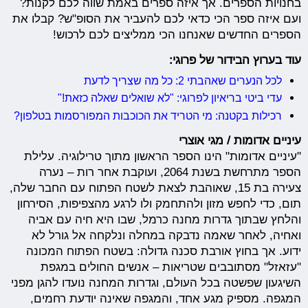
בחנויות הספרים. אך איזה ספרים באמת שווה לכם לקנות?
ועם איזה ספר הכי כדאי לכם להעביר את הסופ"ש? קבלו את
הספרים החדשים שאנחנו הכי ממליצים לכם לרכוש!
עוד בערוץ הבידור של פרוגי:
לכל הנערים שאהבתי 2: כל מה שצריך לדעת
עדי ביטי בריאיון לפרוגי: "לא שואלים שאלה כזאת!"
רכילות בקטנה: מי הטריד את הכוכבות המפורסמות בטלפון?
עיניים אדומות / מגי אוצרי
"עיניים אדומות" הינו הספר הראשון מתוך טרילוגיה. עלילת
הספר מתרחשת בשנת 2064, ועוקבת אחר רות – נערה
צעירה בת 15, שאוהבת לצאת לשטח הפתוח עם החבר שלה,
תום, כדי לחפש מזון ולהתחמק ולו לרגע מהצפיפות, הסירחון
והלחץ שבתוך גדרות מחנה כרמל, שבו היא חיה עם אביה
ואחיה, לאחר שאמה נדבקה במחלה ונלקחה אל גורל לא
ידוע. אך בחוץ אורבת סכנה גדולה: בשטח הפתוח המכונה
"עזאזל" מסתובבים שטריאות – אנשים החולים במגפת
השיגעון שפשטה בכל העולם, וגדרות המחנה נועדו להגן מפני
המגפה. מספיק מגע אחד, והמגפה שאינה יודעת רחמים,