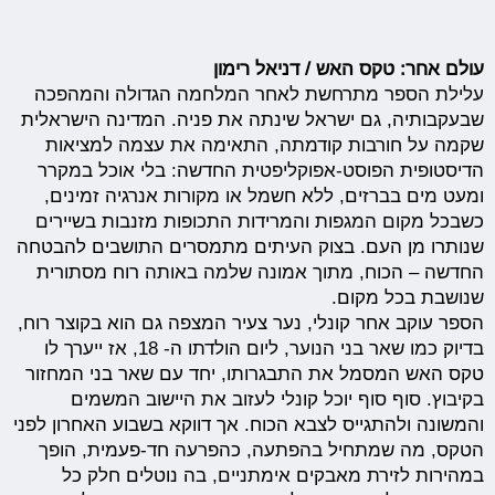
עולם אחר: טקס האש / דניאל רימון
עלילת הספר מתרחשת לאחר המלחמה הגדולה והמהפכה
שבעקבותיה, גם ישראל שינתה את פניה. המדינה הישראלית
שקמה על חורבות קודמתה, התאימה את עצמה למציאות
הדיסטופית הפוסט-אפוקליפטית החדשה: בלי אוכל במקרר
ומעט מים בברזים, ללא חשמל או מקורות אנרגיה זמינים,
כשבכל מקום המגפות והמרידות התכופות מזנבות בשיירים
שנותרו מן העם. בצוק העיתים מתמסרים התושבים להבטחה
החדשה – הכוח, מתוך אמונה שלמה באותה רוח מסתורית
שנושבת בכל מקום.
הספר עוקב אחר קונלי, נער צעיר המצפה גם הוא בקוצר רוח,
בדיוק כמו שאר בני הנוער, ליום הולדתו ה- 18, אז ייערך לו
טקס האש המסמל את התבגרותו, יחד עם שאר בני המחזור
בקיבוץ. סוף סוף יוכל קונלי לעזוב את היישוב המשמים
והמשונה ולהתגייס לצבא הכוח. אך דווקא בשבוע האחרון לפני
הטקס, מה שמתחיל בהפתעה, כהפרעה חד-פעמית, הופך
במהירות לזירת מאבקים אימתניים, בה נוטלים חלק כל