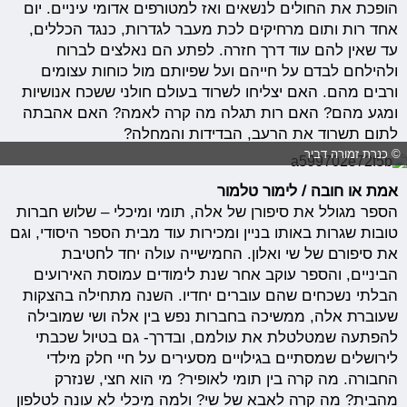
הופכת את החולים לנשאים ואז למטורפים אדומי עיניים. יום
אחד רות ותום מרחיקים לכת מעבר לגדרות, כנגד הכללים,
עד שאין להם עוד דרך חזרה. לפתע הם נאלצים לברוח
ולהילחם לבדם על חייהם ועל שפיותם מול כוחות עצומים
ורבים מהם. האם יצליחו לשרוד בעולם חולני ששכח אנושיות
ומגע מהם? האם רות תגלה מה קרה לאמה? האם אהבתה
לתום תשרוד את הרעב, הבדידות והמחלה?
© כנרת זמורה דביר
אמת או חובה / לימור טלמור
הספר מגולל את סיפורן של אלה, תומי ומיכלי – שלוש חברות
טובות שגרות באותו בניין ומכירות עוד מבית הספר היסודי, וגם
את סיפורם של שי ואלון. החמישייה עולה יחד לחטיבת
הביניים, והספר עוקב אחר שנת לימודים עמוסת האירועים
הבלתי נשכחים שהם עוברים יחדיו. השנה מתחילה בהצקות
שעוברת אלה, ממשיכה בחברות נפש בין אלה ושי שמובילה
להפתעה שמטלטלת את עולמם, ובדרך- גם בטיול שכבתי
לירושלים שמסתיים בגילויים מסעירים על חיי חלק מילדי
החבורה. מה קרה בין תומי לאופיר? מי הוא חצי, שנזרק
מהבית? מה קרה לאבא של שי? ולמה מיכלי לא עונה לטלפון