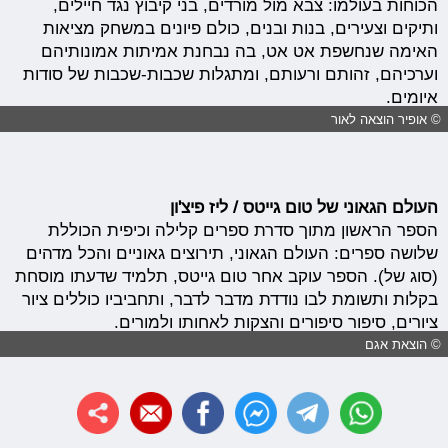
הכוחות בעולמו: צבא מול מורדים, בני קיבוץ נגד חיילים,
ותיקים וצעירים, בנות ובנים, כולם פיונים במשחק מציאות
האימה שנחשפת אט אט, בה נבחנת אמיתות אמונותיהם
וערכיהם, זהותם ורעותם, ומתגלות שכבות-שכבות של סודות
איומים.
© אופיר הוצאה לאור
העולם הגאוני של טום גייטס / ליז פיצ'ון
הספר הראשון מתוך סדרת ספרים קלילה וכיפית הכוללת
שלושה ספרים: העולם הגאוני, תירוצים גאוניים והכל מדהים
(סוג של). הספר עוקב אחר טום גייטס, תלמיד שדעתו מוסחת
בקלות ותשומת לבו נודדת מדבר לדבר, ותחביביו כוללים ציור
ציורים, סיפור סיפורים והצקות לאחותו ולמורים.
© הוצאת אגם