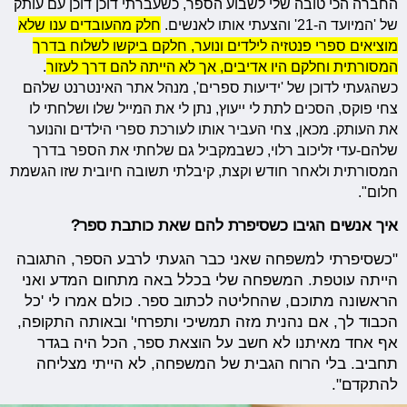
החברה הכי טובה שלי לשבוע הספר, כשעברתי דוכן דוכן עם עותק
של 'המיועד ה-21' והצעתי אותו לאנשים.
חלק מהעובדים ענו שלא
מוציאים ספרי פנטזיה לילדים ונוער, חלקם ביקשו לשלוח בדרך
המסורתית וחלקם היו אדיבים, אך לא הייתה להם דרך לעזור
.
כשהגעתי לדוכן של 'ידיעות ספרים', מנהל אתר האינטרנט שלהם
צחי פוקס, הסכים לתת לי ייעוץ, נתן לי את המייל שלו ושלחתי לו
את העותק. מכאן, צחי העביר אותו לעורכת ספרי הילדים והנוער
שלהם-עדי זליכוב רלוי, כשבמקביל גם שלחתי את הספר בדרך
המסורתית ולאחר חודש וקצת, קיבלתי תשובה חיובית שזו הגשמת
חלום".
איך אנשים הגיבו כשסיפרת להם שאת כותבת ספר?
"כשסיפרתי למשפחה שאני כבר הגעתי לרבע הספר, התגובה
הייתה עוטפת. המשפחה שלי בכלל באה מתחום המדע ואני
הראשונה מתוכם, שהחליטה לכתוב ספר. כולם אמרו לי 'כל
הכבוד לך, אם נהנית מזה תמשיכי ותפרחי' ובאותה התקופה,
אף אחד מאיתנו לא חשב על הוצאת ספר, הכל היה בגדר
תחביב. בלי הרוח הגבית של המשפחה, לא הייתי מצליחה
להתקדם".