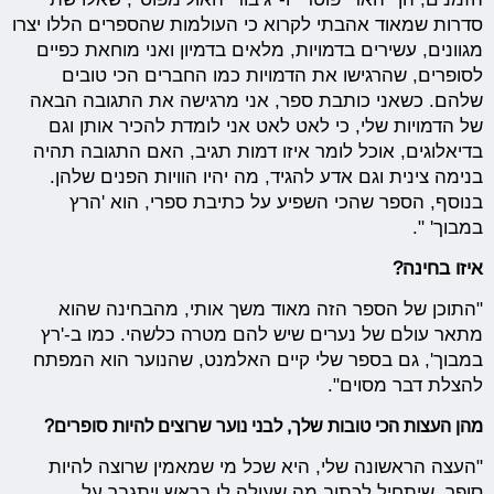
סדרות שמאוד אהבתי לקרוא כי העולמות שהספרים הללו יצרו
מגוונים, עשירים בדמויות, מלאים בדמיון ואני מוחאת כפיים
לסופרים, שהרגישו את הדמויות כמו החברים הכי טובים
שלהם. כשאני כותבת ספר, אני מרגישה את התגובה הבאה
של הדמויות שלי, כי לאט לאט אני לומדת להכיר אותן וגם
בדיאלוגים, אוכל לומר איזו דמות תגיב, האם התגובה תהיה
בנימה צינית וגם אדע להגיד, מה יהיו הוויות הפנים שלהן.
בנוסף, הספר שהכי השפיע על כתיבת ספרי, הוא 'הרץ
במבוך' ".
איזו בחינה?
"התוכן של הספר הזה מאוד משך אותי, מהבחינה שהוא
מתאר עולם של נערים שיש להם מטרה כלשהי. כמו ב-'רץ
במבוך', גם בספר שלי קיים האלמנט, שהנוער הוא המפתח
להצלת דבר מסוים".
מהן העצות הכי טובות שלך, לבני נוער שרוצים להיות סופרים?
"העצה הראשונה שלי, היא שכל מי שמאמין שרוצה להיות
סופר, שיתחיל לכתוב מה שעולה לו בראש ויתגבר על