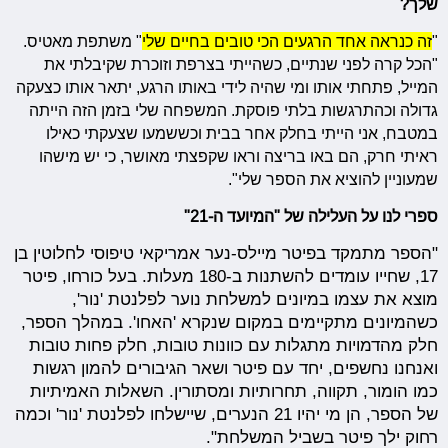
שלך?
"
זה כנראה אחד הרגעים הכי טובים בחיים שלי
" משתפת מאטיס.
"הכל קרה לפני שנתיים, כשהייתי בצרפת וזוכרת שקיבלתי את
המייל, פתחתי אותו ומי שהיה לידי באותו הרגע, יתאר אותו כצעקה
גדולה וכהתרגשות בלתי פוסקת. המשפחה שלי בזמן הזה הייתה
במטבח, אני הייתי בחלק אחר בבית וכששמעו שצעקתי כאילו
ראיתי חרק, הם באו בריצה וראו שקפצתי מאושר, כי יש מישהו
שמעוניין להוציא את הספר שלי".
ספרי לנו על העלילה של "המיועד ה-21"
"הספר מתמקד בפיטר מיילס-נער אמריקאי טיפוסי לחלוטין בן
17, שחייו עומדים להשתנות ב-180 מעלות. בעל כורחו, פיטר
מוצא את עצמו במיונים למשלחת נוער לפלנטת 'נור',
כשהמיונים מתקיימים במקום שנקרא 'האחו'. במהלך הספר,
חלק מהדמויות מתגלות עם כוונות טובות, חלק פחות טובות
ואנחנו נחשפים, יחד עם פיטר ושאר הגיבורים להמון רגשות
כמו הומור, תקווה, תחרותיות ומסתורין. השאלות האמיתיות
של הספר, הן מי יהיו 21 הנערים, שיישלחו לפלנטת 'נור' וכמה
רחוק ילך פיטר בשביל המשלחת".