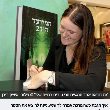
"זה כנראה אחד הרגעים הכי טובים בחיים שלי" © צילום: איציק בירן
איך הגבת כשהעורכת אמרה לך שמעוניינת להוציא את הספר