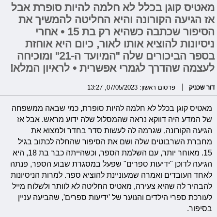
מאטיס קוגן בכלל לא חלמה להיות סופרת אבל
אז הגיעה הקורונה והיא החליטה להמשיך את
הסיפור שכתבה כשהיא רק בת 15 • אחרי
ניסיונות להוציא אותו לאור, כיום היא אוחזת
בספר הביכורים שלה "המיועד ה-21" ומוכיחה
לעצמה שהדרך לגמרי אפשרית • לראיון המלא!
דור שכניק
פרסום ראשון: 07/05/2023, 13:27
מאטיס קוגן בכלל לא חלמה להיות סופרת, כמי שבאה ממשפחה
של המדע היה דווקא נראה שהמסלול שלה ידוע מראש. אבל אז
הגיעה הקורונה, שגרמה לה לעשות סדר בחדר ולמצוא את
מחברת השרבוטים שלה ושם את הסיפור שהחלה לכתוב בגיל
15.
מאוחר יותר, עם השלמת הספר, וכש
הייתה כבר בת 18, היא
הגיעה לדוכן "ידיעות ספרים" שפעל במסגרת שבוע הספר, פנתה
לאחד העובדים ואמרה שמעוניינת להוציא ספר. למרות הניסיונות
להבהיר לה שהיא צעירה, מאטיס החליטה לא לוותר ולשלוח מייל
לעורכת ספרי הילדים והנוער של 'ידיעות ספרים', ש
הביעה עניין
בסיפור.