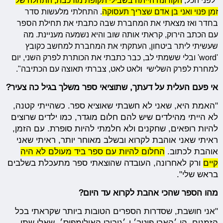
"לפני הכל,
הקורונה הייתה בשבילי תקופת מורכבת, התחלה של
זמן פנוי ואני בן אדם שצריך תעסוקה
. התחלתי מלעשות סדר
בחדר ואז מצאתי את המחברת שבה כתבתי את תחילת הספר
עם הכתב הירוק, קראתי אותה שוב והיא נשמעה מעניינת. מה
שעשיתי ליתר ביטחון, העתקתי את המחברת למחשב כקובץ
'word' ובלי ששמתי לב, כבר כתבתי את הכותרת לפרק השני, יום
למחרת לפרק השלישי ולאט לאט, צברתי תאוצה עם הכתיבה".
אי פעם העלית על דעתך, שתוציאי ספר משלך בגיל כה צעיר?
"האמת היא, שאני לא חשבתי שאוציא ספר. כשהייתי קטנה,
לא הייתי מהילדים שיש להם חלום מוגדר, כמו ילדים שרוצים
להיות רופאים, שחקנים ולא חלמתי להיות סופרת. עם הזמן,
ראיתי שאני אוהבת לקרוא ובשלב מאוחר יותר, ראיתי שאני
אוהבת לכתוב.
החלום להיות עם ספר ביד מעולם לא היה
קיים
ורק לאחרונה, העובדה שהוצאתי ספר מתעכלת בשלבים
בראש שלי".
מהו הספר שהכי אהבת לקרוא עד היום?
"אני חושבת, שסדרות הספרים הטובות ביותר שקראתי בכל
הזמנים, הן ׳הארי פוטר׳ ו-׳גיבורי האולימפוס׳, שאלו שתי