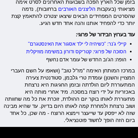
בזמן שכל הארץ הפכה בשבועות האחרונים לסרט אימה
מציאותי (בעקבות
הליצנים האורבים
ברחובות), נדמה
שהסרטים המפחידים הבאים שיצאו יצטרכו להתאמץ קצת
יותר כדי להפחיד אותנו והנה אחד חדש הגיע.
עוד בערוץ הבידור של פרוגי:
קיילי ג'נר: "כשיהיה לי ילד אסגור את האינסטגרם"
הסוכה של פרוגי: קטריקס ודורון במשימה מוזיקלית
הופה: הג'וב החדש של עומר אדם נחשף
במרכז המותחן האימה "מז"ל טוב" (ושאפו על השם העברי
המצויין והשנון) עומדת טרי גלבמן, סטודנטית צעירה
המתעוררת ליום הולדתה ובזמן החגיגות היא נרצחת
באכזריות על ידי רוצח במסכה. מיד אחרי מותה היא
מתעוררת לאותו בוקר יום ההולדת, זוכרת את כל מה שחוותה
ושוב נרצחת ולמחרת קמה לאותו היום בדיוק. עד שהיא מבינה
שזה לא ייפסק עד שייעצר ויימצא הרוצח - מה שכן, כל אחד
ביום הזה הופך לחשוד פוטנציאלי.