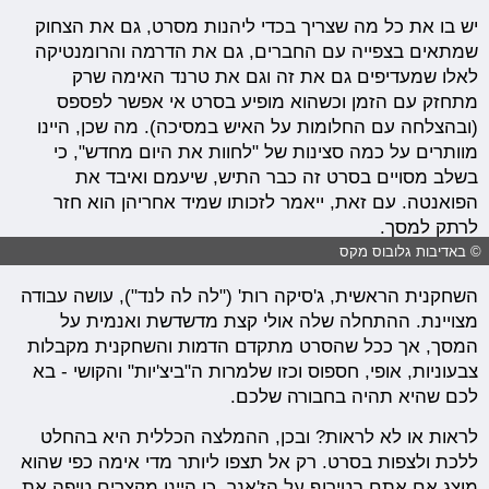
יש בו את כל מה שצריך בכדי ליהנות מסרט, גם את הצחוק
שמתאים בצפייה עם החברים, גם את הדרמה והרומנטיקה
לאלו שמעדיפים גם את זה וגם את טרנד האימה שרק
מתחזק עם הזמן וכשהוא מופיע בסרט אי אפשר לפספס
(ובהצלחה עם החלומות על האיש במסיכה). מה שכן, היינו
מוותרים על כמה סצינות של "לחוות את היום מחדש", כי
בשלב מסויים בסרט זה כבר התיש, שיעמם ואיבד את
הפואנטה. עם זאת, ייאמר לזכותו שמיד אחריהן הוא חזר
לרתק למסך.
© באדיבות גלובוס מקס
השחקנית הראשית, ג'סיקה רות' ("לה לה לנד"), עושה עבודה
מצויינת. ההתחלה שלה אולי קצת מדשדשת ואנמית על
המסך, אך ככל שהסרט מתקדם הדמות והשחקנית מקבלות
צבעוניות, אופי, חספוס וכזו שלמרות ה"ביצ'יות" והקושי - בא
לכם שהיא תהיה בחבורה שלכם.
לראות או לא לראות? ובכן, ההמלצה הכללית היא בהחלט
ללכת ולצפות בסרט. רק אל תצפו ליותר מדי אימה כפי שהוא
מוצג אם אתם בטירוף על הז'אנר. כן היינו מקצרים טיפה את