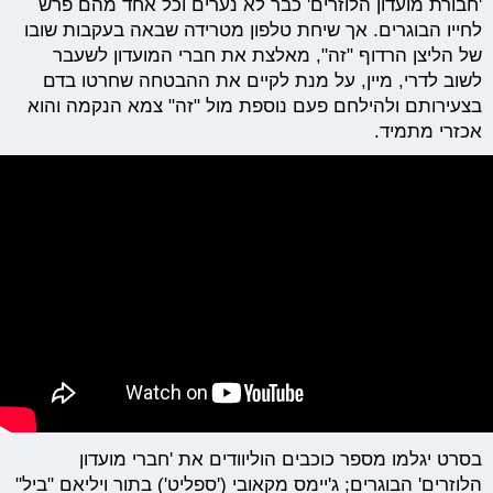
'חבורת מועדון הלוזרים' כבר לא נערים וכל אחד מהם פרש
לחייו הבוגרים. אך שיחת טלפון מטרידה שבאה בעקבות שובו
של הליצן הרדוף "זה", מאלצת את חברי המועדון לשעבר
לשוב לדרי, מיין, על מנת לקיים את ההבטחה שחרטו בדם
בצעירותם ולהילחם פעם נוספת מול "זה" צמא הנקמה והוא
אכזרי מתמיד.
בסרט יגלמו מספר כוכבים הוליוודים את 'חברי מועדון
הלוזרים' הבוגרים; ג'יימס מקאובי ('ספליט') בתור ויליאם "ביל"