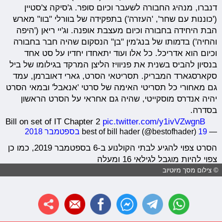
דנברו, מנהיג החבורה לשעבר וכיום סופר. ג'סיקה צ'סטיין
('כוננות עם שחר', 'העזרה') בתפקידה של בוורלי "בוו" מארש
הבת היחידה בחבורה וכיום מעצבת אופנה. וג'יי ריאן ('היפה
והחיה') בדמותו של בנג'מין "בן" הנסקום שהיה חבר בחבורה
וכיום הוא אדריכל. כל אלו ועוד יתאחדו יחדיו על סט אחד
בנסיון להביס בשנית את פניוויז הליצן המרקד בגילומו של ביל
סקארסגארד המבריק. תסריטאי הסרט, גארי דאוברמן, עמד
גם מאחורי כל תסריטי האימה של סרטי 'אנאבל' ובמאי הסרט
יהיה אנדרס מוסקייטי, שהיה גם אחראי על הסרט הראשון
בסדרה.
Bill on set of IT Chapter 2
pic.twitter.com/y1ivVZwgnB
— best of bill hader (@bestofhader)
19 בספטמבר 2018
הסרט צפוי להגיע לבתי הקולנוע ב-6 בספטמבר 2019, כמו כן
צפוי להיות מוגבל לגילאי 16 ומעלה
© צילום מסך מיוטיוב