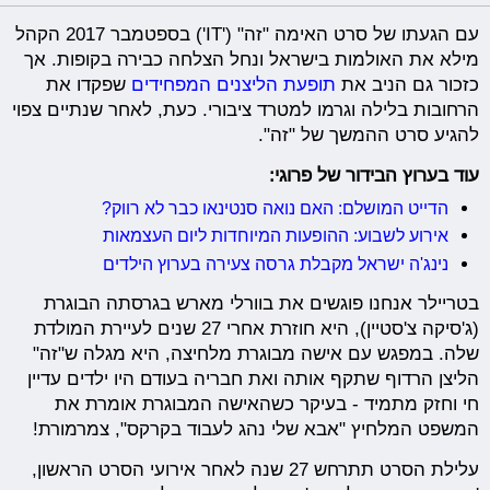
עם הגעתו של סרט האימה "זה" ('IT') בספטמבר 2017 הקהל
מילא את האולמות בישראל ונחל הצלחה כבירה בקופות. אך
כזכור גם הניב את
תופעת הליצנים המפחידים
שפקדו את
הרחובות בלילה וגרמו למטרד ציבורי. כעת, לאחר שנתיים צפוי
להגיע סרט ההמשך של "זה".
עוד בערוץ הבידור של פרוגי:
הדייט המושלם: האם נואה סנטינאו כבר לא רווק?
אירוע לשבוע: ההופעות המיוחדות ליום העצמאות
נינג'ה ישראל מקבלת גרסה צעירה בערוץ הילדים
בטריילר אנחנו פוגשים את בוורלי מארש בגרסתה הבוגרת
(ג'סיקה צ'סטיין), היא חוזרת אחרי 27 שנים לעיירת המולדת
שלה. במפגש עם אישה מבוגרת מלחיצה, היא מגלה ש"זה"
הליצן הרדוף שתקף אותה ואת חבריה בעודם היו ילדים עדיין
חי וחזק מתמיד - בעיקר כשהאישה המבוגרת אומרת את
המשפט המלחיץ "אבא שלי נהג לעבוד בקרקס", צמרמורת!
עלילת הסרט תתרחש 27 שנה לאחר אירועי הסרט הראשון,