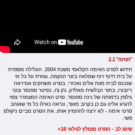
"הטינה" 2.1
חידוש לסרט האימה הקלאסי משנת 2004. העלילה מספרת
על בית רדוף רוח שמלאה ביצר הנקמה, וגוזרת על כל מי
שנכנס לבית מוות אלים ואכזרי. בסרט משחקים אנדראה
ריזבורו, בתור הבלשית מאלדון, ג'ון צ'ו, כפיטר ספנסר ובטי
גילפין בדמותה של נינה ספנסר. סרט האימה המצמרר צפוי
להגיע אלינו גם כן בקרוב מאוד, ונראה כאילו כל מי שאוהב
סרטי אימה - לא ירצה להחמיץ אותו. את הסרט מביים ניקולס
פשי.
שימו לב - הסרט מומלץ לגילאי 16+