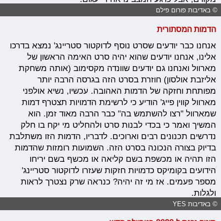
© באדיבות פורום פילם
הדמות המסתורית
אנחנו כבר יודעים שסרט נוסף לדוקטור סטריינג' נמצא בדרכו
אלינו, אנחנו יודעים שהוא יהיה סרט האימה הראשון של
מארוול ואנחנו גם יודעים שוונדה מקסימוב (אותה משחקת
אליזבת אולסון) חוזרת בסרט הזה בגרסה הרבה יותר
מפותחת וחזקה של הדמות האהובה. עכשיו, נשיא אולפני
מארוול קווין פייג' הודיע כי לרשימת הדמויות תצטרף דמות
שמארוול "רצו להשתמש בה" כבר הרבה מאוד זמן. הוא
המשיך ואמר כי בכדי לבנות סרט ולהחליט מי יקח בו חלק
נדרשים תכנונים רבים וארוכים. לדבריו, הדמות הזו משתלבת
בדיוק בצורה הנכונה בסרט הזה. השמועות רומזות שהדמות
הזו תהיה או מכשפת בשם קליאה או מכשף בשם יריחו
הידועים בקומיקס כדמויות חזקות שעזרו לדוקטור סטריינג'
מספר פעמים. אז מי זה יהיה? כנראה שרק נצטרך לראות
ולגלות.
© באדיבות YES