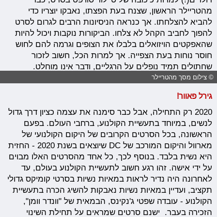
מהטריילר הראשון, שצנח בעת הפצתו, נאבקו יוצריו כדי
להביא להצלחתו. אך כנראה הניסיונות הרבים לגרום לסרט
להפוך לחביב הקהל לא צלחו. הביקורות נוקבות ויכול להיות
שהאפקטים הויזואלים בלבלו את הצופים וגרמה להם לחוש
חוסר נוחות בעת הצפייה. אך למרות הכל, חשוב לזכור
שחתולים תמיד נופלים על הרגליים, ודבר אינו מוחלט.
© צילום מסך מהטריילר
גירל פאוור!
2020 רק התחילה, אבל כבר סימנה את עצמה כציון דרך גדול
לנשים, במיוחד בתעשיית הקולנוע, ברחבי העולם. בפעם
הראשונה, בכל הסרטים הקרובים של היקום הקולנועי של
מארוול והיקום המורכב של DC שיוצאים בשנת 2020 - החזית
היא נשית בלבד. בנוסף לכך, כל אחד מהסרטים האלו מבוים
על ידי אישה. זהו רגע חשוב לתעשיית הקולנוע בעולם, עד
לאחרונה היה נדיר לראות במאיות נשיות בסרטי קומיקס גדולי
תקציב, ועדיין במאיות נשיות נאבקות להשיג הכרה בתעשיית
הקולנוע - עובדה שפטי ג'נקינס, הבמאית של "וונדר וומן",
הזכירה בעבר. ישנם סרטים שמראים על תחילת השינוי