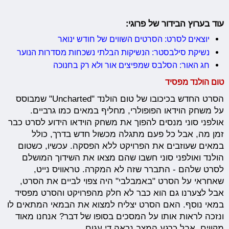
עוד בערוץ הבידור של פרוגי:
יוצאים לסרט: הסרטים השווים של חודש ינואר
נשיקת סילבסטר: הנשיקות הבלתי נשכחות מסדרות הנוער
חג האור: הסלבס שמפיצים אור ולא רק בחנוכה
טום הולנד מפסיד
הסרט החדש בכיכובו של טום הולנד "Uncharted" שמבוסס
על משחק הוידאו הפופולרי, מחליף במאים כמו גרביים.
אולפני סוני מנסים להפוך את משחק הוידאו הידוע לסרט כבר
זמן מה, אבל כל פעם מתגלה מכשול חדש בדרך, כולל
במאים שעוזבים את הפרויקט ללא הפסקה. עכשיו, כשטום
הולנד ואולפני סוני חשבו שהם מצאו את השידוך המושלם
לסרט שלהם - התברר שזה לא המקרה. טראוויס נייט,
שאחראי על הסרט "באמבלבי" היה צפוי לביים את הסרט,
אבל לצערנו גם הוא כבר לא חלק מהפרויקט והסרט מפסיד
במאי נוסף. האם הסרט יצליח למצוא את הבמאי המתאים לו
ונזכה לראות אותו על המסכים בסופו של דבר? אנחנו מאוד
מקווים, אבל כרגע המצב נראה די עגום.