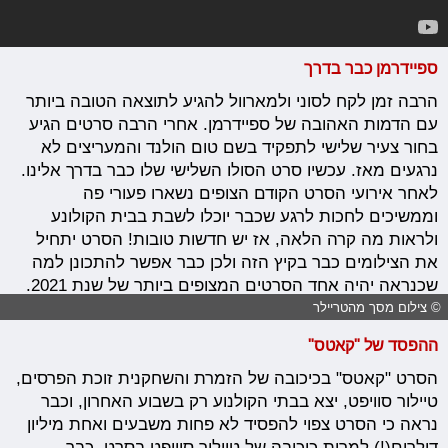
ספיידרמן כבר בדרך
הרבה זמן לקח לסוני ולמארוול להגיע לתוצאה הטובה ביותר
עם הדמות האהובה של ספיידרמן. אחרי הרבה סרטים הגיע
בחור צעיר שלישי לתפקיד בשם טום הולנד והמעריצים לא
נרגעים מאז. עכשיו סרט הסולו השלישי שלו כבר בדרך אלינו.
לאחר אירועי הסרט הקודם הצופים נשארו פעורי פה
וממשיכים לחכות לרגע שכבר יוכלו לשבת בבית הקולונע
ולראות מה קרה הלאה, אז יש חדשות טובות! הסרט יתחיל
את הצילומים כבר בקיץ הזה ולכן כבר אפשר להתכונן למה
שכנראה יהיה אחד הסרטים המצופים ביותר של שנת 2021.
© צילום מסך מהטריילר
ההפסד של "קאטס"
הסרט "קאטס" בכיכובה של הזמרת והשחקנית זוכת הפרסים,
טיילור סוויפט, יצא בבתי הקולנוע רק בשבוע האחרון, וכבר
נראה כי הסרט צפוי להפסיד לא פחות משבעים ואחת מיליון
דולרים(!) למרות כיכובה של טיילור סוויפט בסרט, כבר