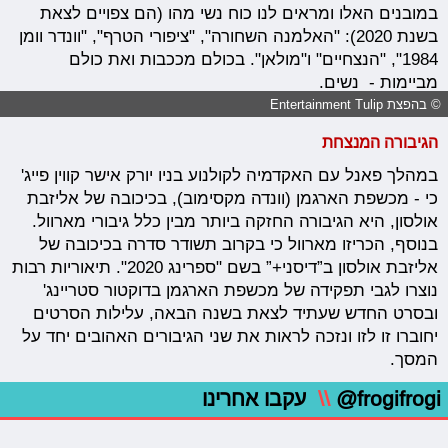
במובנים האלו ומראים לנו כוח נשי מהו (הם צפויים לצאת
בשנת 2020): "האלמנה השחורה", "ציפורי הטרף", "וונדר וומן
1984", "הנצחיים" ו"מולאן". בכולם מככבות ואת כולם
מביימות - נשים.
© בהפצת Entertainment Tulip
הגיבורה המנצחת
במהלך פאנל עם האקדמיה לקולנוע בניו יורק אישר קווין פייג'
כי - מכשפת הארגמן (וונדה מקסימוב), בכיכובה של אליזבת
אולסון, היא הגיבורה החזקה ביותר מבין כלל גיבורי מארוול.
בנוסף, הכריזו מארוול כי בקרוב תשודר סדרה בכיכובה של
אליזבת אולסון ב”דיסני+” בשם "ספרינג 2020". תיאוריות רבות
נוצרו לגבי תפקידה של מכשפת הארגמן בדוקטור סטריינג'
ובסרט החדש שעתיד לצאת בשנה הבאה, עלילות הסרטים
יחוברו זו לזו ונזכה לראות את שני הגיבורים האהובים יחד על
המסך.
@frogifrogi
\\
עקבו אחרינו