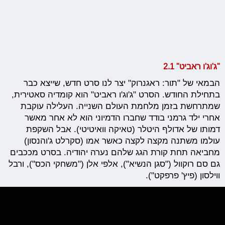
"ג'וג'ו ראביט" 2.1
הבמאי של "תור: ראגנרוק" יצר לנו סרט חדש, שייצא כבר
בתחילת החודש. הסרט "ג'וג'ו ראביט" הוא קומדיה סאטירית,
שמתרחשת בזמן מלחמת העולם השנייה. העלילה עוקבת
אחרי ילד גרמני בודד שחברו הדמיוני הוא לא אחר מאשר
דמותו של אדולף היטלר (טאיקה וואיטיטי). אבל השקפת
עולמו משתנה מקצה לקצה כאשר אמו (סקרלט ג'והנסון)
מחביאה תחת קורת הגג שלהם נערה יהודיה. בסרט מככבים
גם סם רוקוול ("סגן הנשיא"), אלפי אלן ("משחקי הכס"), ורבל
ווילסון (פיץ' פרפקט").