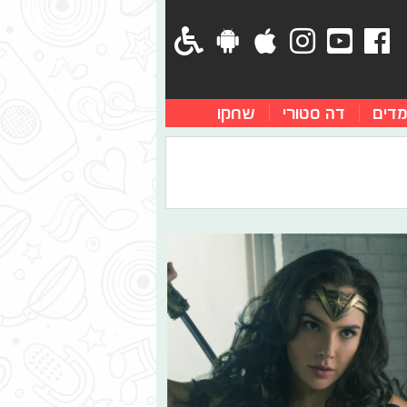
מדים
דה סטורי
שחקו