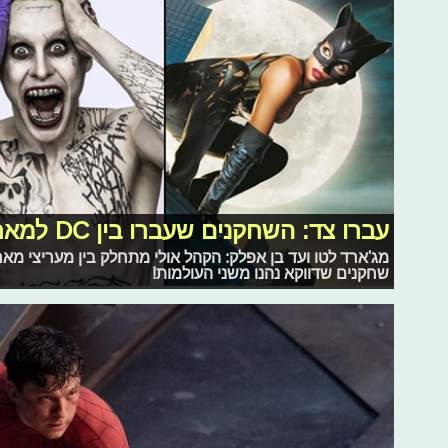
עברו צד: השחקנים שעברו בין DC למארוול והפוך
שחקנים שדווקא נהנו משני העולמות!