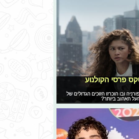
טקס פרסי הקולנוע
M נערך אמש (א') בקליפורניה ובו הוכרזו הזוכים הגדולים של
 העל האהוב ביותר?