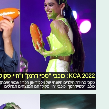
KCA 2022: כוכבי "ספיידרמן" ו"היי סקול" קטפו פרסים
טקס בחירת הילדים השנתי של ניקלודיאון הכריז אמש (שבת) ע
כוכבי "ספיידרמן" וכוכבי "היי סקול" הם המנצחים הגדולים