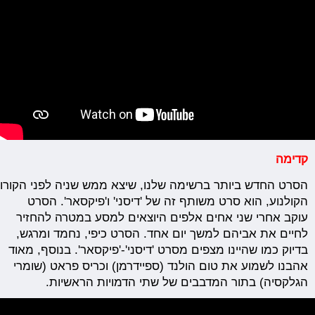
קדימה
הסרט
החדש
ביותר
ברשימה
שלנו,
שיצא
ממש
שניה
לפני
הקורו
הקולנוע, הוא סרט משותף זה של 'דיסני' ו'פיקסאר'. הסרט
עוקב אחרי שני אחים אלפים היוצאים למסע במטרה להחזיר
לחיים את אביהם למשך יום אחד. הסרט כיפי, נחמד ומרגש,
בדיוק כמו שהיינו מצפים מסרט 'דיסני'-'פיקסאר'. בנוסף, מאוד
אהבנו לשמוע את טום הולנד (ספיידרמן) וכריס פראט (שומרי
הגלקסיה) בתור המדבבים של שתי הדמויות הראשיות.