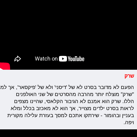
שרק
הפעם
לא
מדובר
בסרט
לא
של
'
דיסני'
ולא
של
'
פיקסאר',
אך
למר
"שרק" מוצלח יותר מהרבה מהסרטים של שני האולפנים
הללו. שרק הוא אמנם לא הגיבור הקלאסי, שהיינו מצפים
לראות בסרט ילדים מצוייר, אך הוא לא מאכזב בכלל ומלא
בעניין ובהומור - שירתקו אתכם למסך בעזרת עלילה מקורית
ויפה.