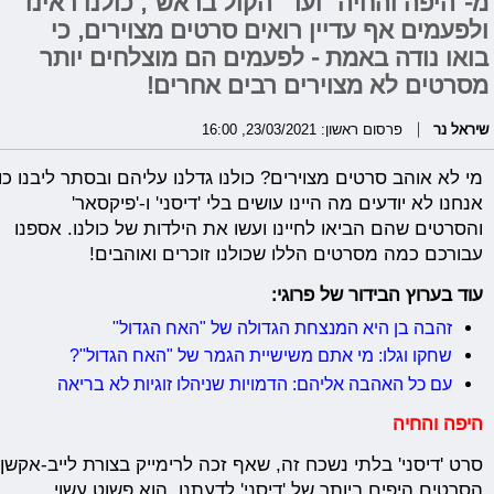
מ-"היפה והחיה" ועד "הקול בראש", כולנו ראינו
ולפעמים אף עדיין רואים סרטים מצוירים, כי
בואו נודה באמת - לפעמים הם מוצלחים יותר
מסרטים לא מצוירים רבים אחרים!
שיראל נר
פרסום ראשון: 23/03/2021, 16:00
מי
לא
אוהב
סרטים
מצוירים
?
כולנו
גדלנו
עליהם
ובסתר
ליבנו
כו
אנחנו
לא יודעים
מה
היינו
עושים
בלי
'
דיסני'
ו-'פיקסאר'
והסרטים שהם הביאו לחיינו ועשו את הילדות של כולנו. אספנו
עבורכם כמה מסרטים הללו שכולנו זוכרים ואוהבים!
עוד בערוץ הבידור של פרוגי:
זהבה בן היא המנצחת הגדולה של "האח הגדול"
שחקו וגלו: מי אתם משישיית הגמר של "האח הגדול"?
עם כל האהבה אליהם: הדמויות שניהלו זוגיות לא בריאה
היפה
והחיה
סרט
'
דיסני'
בלתי
נשכח
זה,
שאף
זכה
לרימייק
בצורת
לייב
-
אקשן
הסרטים היפים ביותר של 'דיסני' לדעתנו. הוא פשוט עשוי