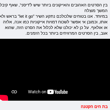
בין
הסרטים
ה
אהובים
והאייקונים
ביותר
שיש
ל'דיסני',
שאף
קיבל
המשך מוצלח
במיוחד.
אנו
בטוחים
שלכולכם
נתקע
השיר
"
go
it
let
"
בראש
ולא
אותו, וכמובן אי אפשר לשכוח דמויות אייקוניות כמו אנה, אלזה
או אולאף. על כן לא יכולנו שלא לכלול את הסרט הזה, שהוא
אגב, בין הסרטים המרוויחים ביותר בכל הזמנים.
בת
הים
הקטנה