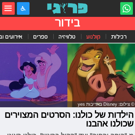
בידור
רכילות
קולנוע
טלוויזיה
ספרים
אירועים ובי
© צילום: Disney באדיבות yes
הילדות של כולנו: הסרטים המצוירים
שכולנו אהבנו