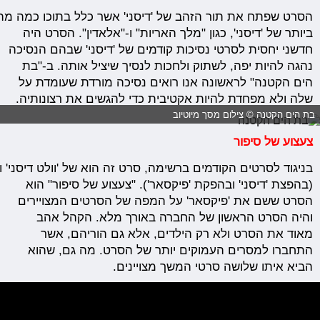
הסרט
שפתח
את
תור
הזהב
של
'
דיסני'
אשר
כלל
בתוכו
כמה
מה
ביותר
של
'
דיסני',
כגון
"
מלך
האריות" ו-"אלאדין". הסרט היה
חדשני יחסית לסרטי נסיכות קודמים של 'דיסני' שבהם הנסיכה
נהגה להיות יפה, לשתוק ולחכות לנסיך שיציל אותה.
ב-"בת
הים הקטנה" לראשונה אנו רואים נסיכה מורדת שעומדת על
שלה ולא מפחדת להיות אקטיבית כדי להגשים את רצונותיה.
בת הים הקטנה © צילום מסך מיוטיוב
צעצוע
של
סיפור
בניגוד
לסרטים
הקודמים
ברשימה,
סרט
זה
הוא
של
'וולט
דיסני'
ו
(בהפצת 'דיסני' ובהפקת 'פיקסאר')
. "צעצוע של סיפור" הוא
הסרט ששם את 'פיקסאר' על המפה של הסרטים המצויירים
והיה הסרט הראשון של החברה באורך מלא. הקהל אהב
מאוד את הסרט ולא רק הילדים, אלא גם הוריהם, אשר
התחברו למסרים העמוקים יותר של הסרט. מה גם, שהוא
הביא איתו שלושה סרטי המשך מצויינים.