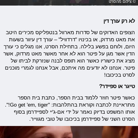
© צילום מהסרט
לא רק עורך דין
הצופים האדוקים של סדרות מארוול בנטפליקס מכירים היטב
את מאט מרדוק, או בכינויו "דרדוויל" – עורך דין עיוור בשעות
היום, ולוחם בפשע בלילה. בתחילת הסרט, אנו מגלים כי עורך
הדין אשר מגן על פיטר הוא לא אחר מאשר מאט מרדוק, אשר
מציג את כישוריו כאשר הוא תופס לבנה שנזרקת לביתו של
פיטר. אנחנו לא יודעים מה איתכם, אבל אנחנו לגמרי מוכנים
לסרט בכיכובו!
טייגר או ספיידר?
כאשר פיטר חוזר ללמוד בבית הספר, כתבת בית הספר
מתראיינת לכתבה וקוראת בהתלהבות: "Go get 'em, tiger!".
אותו המשפט בדיוק נאמר על ידי אם-ג'יי לספיידרמן בסוף
הסרט השני של ספיידרמן בכיכובו של טובי מגווייר.