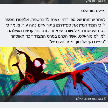
© באדיבות yes
מיילס מוראלס
לאחר שזהותו של ספיידרמן-גארפילד נחשפת, אלקטרו מספר
לו כי תמיד דמיין את ספיידרמן בתור אדם כהה עור, ואומר כי
בטח איפשהו במולטיוורס יש אחד כזה. זוהי קריצה מושלמת
למיילס מוראלס, אשר הכרנו בסרט המצויר זוכה האוסקר
"ספיידרמן: אל תוך ממד העכביש".
© באדיבות פורום פילם