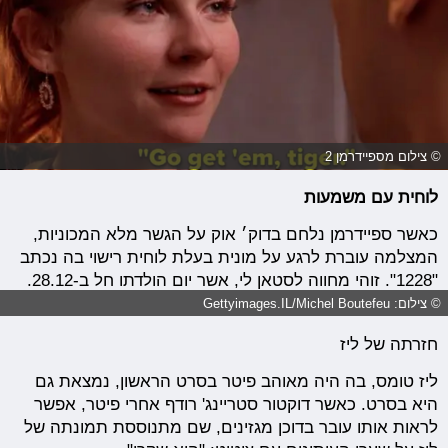
© צילום מספיידרמן 2
לוחית עם משמעות
כאשר ספיידרמן נלחם בדוק׳ אוק על הגשר מלא המכוניות,
המצלמה עוברת לרגע על מונית בעלת לוחית רישוי בה נכתב
"1228". זוהי מחווה לסטאן לי, אשר יום הולדתו חל ב-28.12.
© צילום: Gettyimages.IL/Michel Boutefeu
חזרתה של ליז
ליז טומס, בה היה מאוהב פיטר בסרט הראשון, נמצאת גם
היא בסרט. כאשר דוקטור סטריינג' רודף אחרי פיטר, אפשר
לראות אותו עובר בדוכן מגזינים, שם מתנוססת תמונתה של