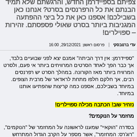
צפיתם בספיידרמן החדש, והרגשתם שלא תמיד
הבנתם את כל הרפרנסים בסרט? אנחנו כאן
בשבילכם! אספנו כאן את כל ביצי ההפתעה
המגניבות ביותר בסרט שאולי פספסתם. זהירות
– ספוילרים!
עדי ברנובסקי
פרסום ראשון: 29/12/2021, 16:00
"ספיידרמן: אין דרך הביתה" אמנם יצא לפני שבועיים בלבד,
אך כבר הפך לאחד הסרטים המרוויחים ביותר אי פעם, ולסרט
המרוויח ביותר מאז הקורונה. במהלך הסרט יש רפרנסים
רבים, אך חלקם חלפו מתחת לראדאר של מרבית הצופים.
במיוחד בשבילכם, אספנו כמה קריצות שהפתיעו אותנו
במיוחד.
נזהיר שוב! הכתבה מכילה ספויילרים!
מחזמר על הנוקמים?
בסדרה "הוקאיי" שמענו לראשונה על המחזמר של "הנוקמים",
"רוג'רס: המחזמר", אשר מספר על הקרב הגדול המתרחש